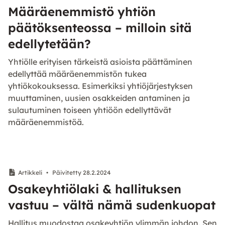
Määräenemmistö yhtiön
päätöksenteossa – milloin sitä
edellytetään?
Yhtiölle erityisen tärkeistä asioista päättäminen
edellyttää määräenemmistön tukea
yhtiökokouksessa. Esimerkiksi yhtiöjärjestyksen
muuttaminen, uusien osakkeiden antaminen ja
sulautuminen toiseen yhtiöön edellyttävät
määräenemmistöä.
Artikkeli
•
Päivitetty 28.2.2024
Osakeyhtiölaki & hallituksen
vastuu – vältä nämä sudenkuopat
Hallitus muodostaa osakeyhtiön ylimmän johdon. Sen