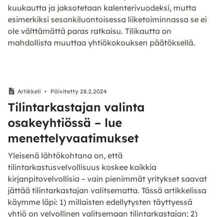
kuukautta ja jaksotetaan kalenterivuodeksi, mutta
esimerkiksi sesonkiluontoisessa liiketoiminnassa se ei
ole välttämättä paras ratkaisu. Tilikautta on
mahdollista muuttaa yhtiökokouksen päätöksellä.
Artikkeli
•
Päivitetty 28.2.2024
Tilintarkastajan valinta
osakeyhtiössä – lue
menettelyvaatimukset
Yleisenä lähtökohtana on, että
tilintarkastusvelvollisuus koskee kaikkia
kirjanpitovelvollisia – vain pienimmät yritykset saavat
jättää tilintarkastajan valitsematta. Tässä artikkelissa
käymme läpi: 1) millaisten edellytysten täyttyessä
yhtiö on velvollinen valitsemaan tilintarkastajan; 2)