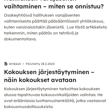
vaihtaminen – miten se onnistuu?
Osakeyhtiössä hallituksen varajäsenten
vaihtamisesta päättää pääsääntöisesti yhtiökokous,
kuten varsinaisistakin jäsenistä. Lue tästä artikkelista
tarkemmin, miten päätös on tehtävä ja
dokumentoitava.
Artikkeli
•
Päivitetty 28.2.2024
Kokouksen järjestäytyminen –
näin kokoukset avataan
Kokouksen järjestäytyminen tarkoittaa kokouksen
alussa tapahtuvaa kokousvirkailijoiden valintaa. He
ovat eräänlaisia luottamushenkilöitä, jotka vastaavat
kokousmuodollisuuksista.