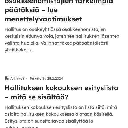
osakkeenomistajien tärkeimpiä
päätöksiä – lue
menettelyvaatimukset
Hallitus on osakeyhtiössä osakkeenomistajien
keskeisin edunvalvoja, joten tee hallituksen jäsenten
valinta huolella. Valinnat tekee pääsääntöisesti
yhtiökokous.
Artikkeli
•
Päivitetty 28.2.2024
Hallituksen kokouksen esityslista
– mitä se sisältää?
Hallituksen kokouksen esityslista on lista siitä, mitä
asioita hallituksen kokouksessa aiotaan käsitellä.
Esityslista on suositeltavaa sisällyttää jo
kokouskutsuun.