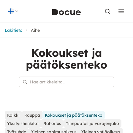
Skip to content
Lakitieto
Aihe
Kokoukset ja
päätöksenteko
Kaikki
Kauppa
Kokoukset ja päätöksenteko
Yksityishenkilöt
Rahoitus
Tilinpäätös ja varojenjako
Työsuhde
Yleinen sopimusoikeus
Yleinen yhtiöoikeus