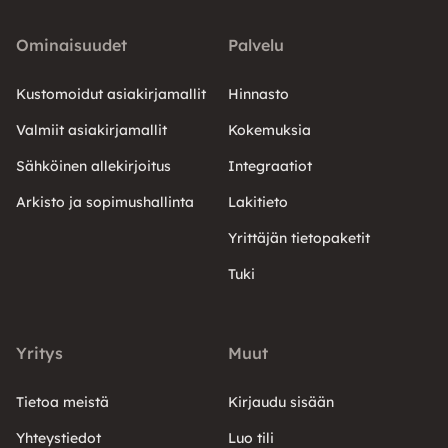
Ominaisuudet
Palvelu
Kustomoidut asiakirjamallit
Hinnasto
Valmiit asiakirjamallit
Kokemuksia
Sähköinen allekirjoitus
Integraatiot
Arkisto ja sopimushallinta
Lakitieto
Yrittäjän tietopaketit
Tuki
Yritys
Muut
Tietoa meistä
Kirjaudu sisään
Yhteystiedot
Luo tili