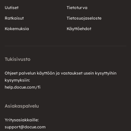
Uutiset
Tietoturva
Ratkaisut
Tietosuojaseloste
Kokemuksia
Käyttöehdot
Tukisivusto
Ohjeet palvelun käyttöön ja vastaukset usein kysyttyihin
kysymyksiin:
help.docue.com/fi
Asiakaspalvelu
Yritysasiakkaille:
support@docue.com