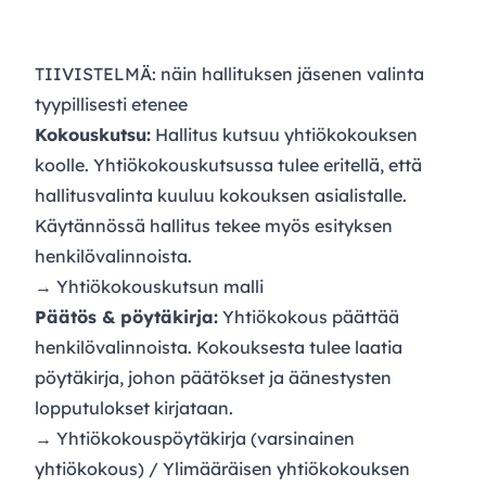
TIIVISTELMÄ: näin hallituksen jäsenen valinta
tyypillisesti etenee
Kokouskutsu:
Hallitus kutsuu yhtiökokouksen
koolle. Yhtiökokouskutsussa tulee eritellä, että
hallitusvalinta kuuluu kokouksen asialistalle.
Käytännössä hallitus tekee myös esityksen
henkilövalinnoista.
→
Yhtiökokouskutsun malli
Päätös & pöytäkirja:
Yhtiökokous päättää
henkilövalinnoista. Kokouksesta tulee laatia
pöytäkirja, johon päätökset ja äänestysten
lopputulokset kirjataan.
→
Yhtiökokouspöytäkirja
(varsinainen
yhtiökokous) /
Ylimääräisen yhtiökokouksen