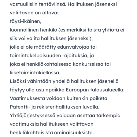
vastuullisiin tehtäviinsä. Hallituksen jäseneksi
valittavan on oltava:
täysi-ikäinen,
luonnollinen henkilö (esimerkiksi toista yhtiötä ei
siis voi valita hallituksen jäseneksi),
jolle ei ole määrätty edunvalvojaa tai
toimintakelpoisuuden rajoituksia, ja
joka ei henkilökohtaisessa konkurssissa tai
liiketoimintakiellossa.
Lisäksi vähintään yhdellä hallituksen jäsenellä
täytyy olla asuinpaikka Euroopan talousalueella.
Vaatimuksesta voidaan kuitenkin poiketa
Patentti- ja rekisterihallituksen luvalla.
Yhtiöjärjestyksessä voidaan asettaa tarkempia
vaatimuksia hallitukseen valittavan
henkilökohtaisista ominaisuuksista.