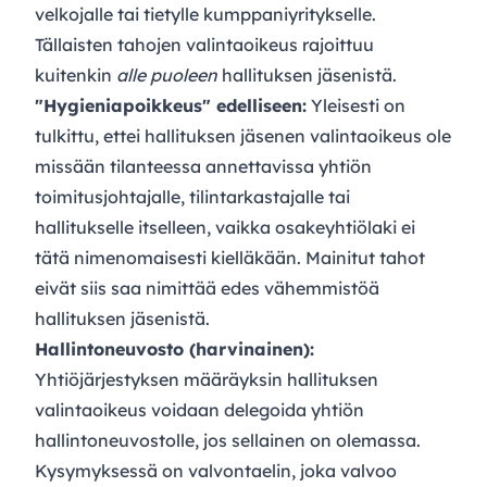
velkojalle tai tietylle kumppaniyritykselle.
Tällaisten tahojen valintaoikeus rajoittuu
kuitenkin
alle puoleen
hallituksen jäsenistä.
"Hygieniapoikkeus" edelliseen:
Yleisesti on
tulkittu, ettei hallituksen jäsenen valintaoikeus ole
missään tilanteessa annettavissa yhtiön
toimitusjohtajalle, tilintarkastajalle tai
hallitukselle itselleen, vaikka osakeyhtiölaki ei
tätä nimenomaisesti kielläkään. Mainitut tahot
eivät siis saa nimittää edes vähemmistöä
hallituksen jäsenistä.
Hallintoneuvosto (harvinainen):
Yhtiöjärjestyksen määräyksin hallituksen
valintaoikeus voidaan delegoida yhtiön
hallintoneuvostolle, jos sellainen on olemassa.
Kysymyksessä on valvontaelin, joka valvoo