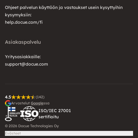
Ohjeet palvelun käyttöön ja vastaukset usein kysyttyihin
kysymyksiin:
help.docue.com/fi
Asiakaspalvelu
Yritysasiakkaille:
support@docue.com
4.5
(142)
Arvostelut
Google
ssa
ISO/IEC 27001
sertifioitu
© 2026 Docue Technologies Oy
Evästeet