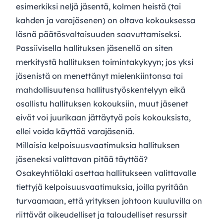
esimerkiksi neljä jäsentä, kolmen heistä (tai
kahden ja varajäsenen) on oltava kokouksessa
läsnä päätösvaltaisuuden saavuttamiseksi.
Passiivisella hallituksen jäsenellä on siten
merkitystä hallituksen toimintakykyyn; jos yksi
jäsenistä on menettänyt mielenkiintonsa tai
mahdollisuutensa hallitustyöskentelyyn eikä
osallistu hallituksen kokouksiin, muut jäsenet
eivät voi juurikaan jättäytyä pois kokouksista,
ellei voida käyttää varajäseniä.
Millaisia kelpoisuusvaatimuksia hallituksen
jäseneksi valittavan pitää täyttää?
Osakeyhtiölaki asettaa hallitukseen valittavalle
tiettyjä kelpoisuusvaatimuksia, joilla pyritään
turvaamaan, että yrityksen johtoon kuuluvilla on
riittävät oikeudelliset ja taloudelliset resurssit