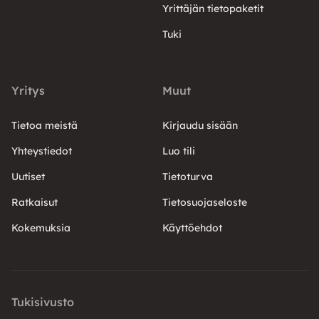
Yrittäjän tietopaketit
Tuki
Yritys
Muut
Tietoa meistä
Kirjaudu sisään
Yhteystiedot
Luo tili
Uutiset
Tietoturva
Ratkaisut
Tietosuojaseloste
Kokemuksia
Käyttöehdot
Tukisivusto