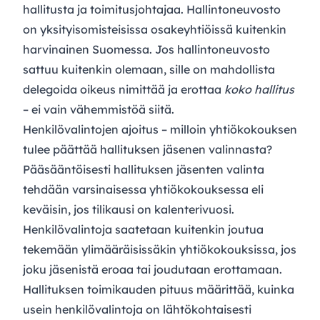
hallitusta ja toimitusjohtajaa. Hallintoneuvosto
on yksityisomisteisissa osakeyhtiöissä kuitenkin
harvinainen Suomessa. Jos hallintoneuvosto
sattuu kuitenkin olemaan, sille on mahdollista
delegoida oikeus nimittää ja erottaa
koko hallitus
– ei vain vähemmistöä siitä.
Henkilövalintojen ajoitus – milloin yhtiökokouksen
tulee päättää hallituksen jäsenen valinnasta?
Pääsääntöisesti hallituksen jäsenten valinta
tehdään varsinaisessa yhtiökokouksessa eli
keväisin, jos tilikausi on kalenterivuosi.
Henkilövalintoja saatetaan kuitenkin joutua
tekemään ylimääräisissäkin yhtiökokouksissa, jos
joku jäsenistä eroaa tai joudutaan erottamaan.
Hallituksen toimikauden pituus määrittää, kuinka
usein henkilövalintoja on lähtökohtaisesti