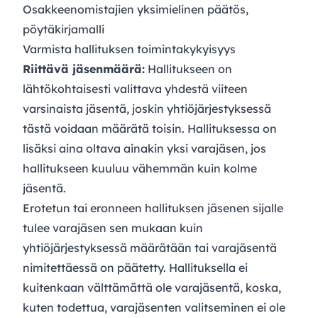
Osakkeenomistajien yksimielinen päätös,
pöytäkirjamalli
Varmista hallituksen toimintakykyisyys
Riittävä jäsenmäärä:
Hallitukseen on
lähtökohtaisesti valittava yhdestä viiteen
varsinaista jäsentä, joskin yhtiöjärjestyksessä
tästä voidaan määrätä toisin. Hallituksessa on
lisäksi aina oltava ainakin yksi varajäsen, jos
hallitukseen kuuluu vähemmän kuin kolme
jäsentä.
Erotetun tai eronneen hallituksen jäsenen sijalle
tulee varajäsen sen mukaan kuin
yhtiöjärjestyksessä määrätään tai varajäsentä
nimitettäessä on päätetty. Hallituksella ei
kuitenkaan välttämättä ole varajäsentä, koska,
kuten todettua, varajäsenten valitseminen ei ole