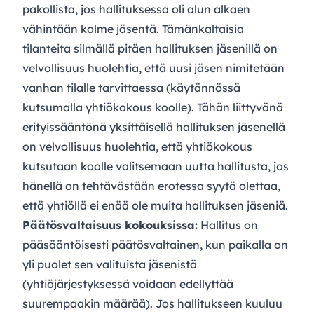
pakollista, jos hallituksessa oli alun alkaen
vähintään kolme jäsentä. Tämänkaltaisia
tilanteita silmällä pitäen hallituksen jäsenillä on
velvollisuus huolehtia, että uusi jäsen nimitetään
vanhan tilalle tarvittaessa (käytännössä
kutsumalla yhtiökokous koolle). Tähän liittyvänä
erityissääntönä yksittäisellä hallituksen jäsenellä
on velvollisuus huolehtia, että yhtiökokous
kutsutaan koolle valitsemaan uutta hallitusta, jos
hänellä on tehtävästään erotessa syytä olettaa,
että yhtiöllä ei enää ole muita hallituksen jäseniä.
Päätösvaltaisuus kokouksissa:
Hallitus on
pääsääntöisesti päätösvaltainen, kun paikalla on
yli puolet sen valituista jäsenistä
(yhtiöjärjestyksessä voidaan edellyttää
suurempaakin määrää). Jos hallitukseen kuuluu