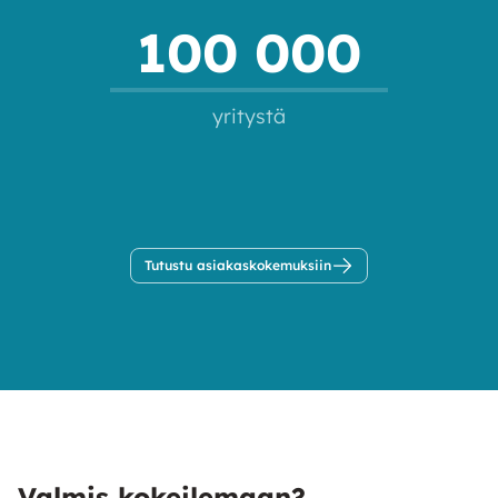
100 000
yritystä
Tutustu asiakaskokemuksiin
Valmis kokeilemaan?