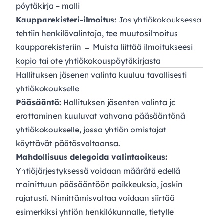
pöytäkirja – malli
Kaupparekisteri-ilmoitus:
Jos yhtiökokouksessa
tehtiin henkilövalintoja, tee muutosilmoitus
kaupparekisteriin → Muista liittää ilmoitukseesi
kopio tai ote yhtiökokouspöytäkirjasta
Hallituksen jäsenen valinta kuuluu tavallisesti
yhtiökokoukselle
Pääsääntö:
Hallituksen jäsenten valinta ja
erottaminen kuuluvat vahvana pääsääntönä
yhtiökokoukselle, jossa yhtiön omistajat
käyttävät päätösvaltaansa.
Mahdollisuus delegoida valintaoikeus:
Yhtiöjärjestyksessä voidaan määrätä edellä
mainittuun pääsääntöön poikkeuksia, joskin
rajatusti. Nimittämisvaltaa voidaan siirtää
esimerkiksi yhtiön henkilökunnalle, tietylle