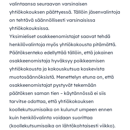
valintaansa seuraavan varsinaisen
yhtiökokouksen päättyessä. Tällöin jäsenvalintoja
on tehtävä säännöllisesti varsinaisissa
yhtiökokouksissa.
Yksimieliset osakkeenomistajat saavat tehdä
henkilövalintoja myös yhtiökokousta pitämättä.
Päätöksenteko edellyttää tällöin, että jokainen
osakkeenomistaja hyväksyy poikkeamisen
yhtiökokousta ja kokouskutsua koskevista
muotosäännöksistä. Menettelyn etuna on, että
osakkeenomistajat pystyvät tekemään
päätöksen saman tien – käytännössä ei siis
tarvitse odottaa, että yhtiökokouksen
koollekutsumisaika on kulunut umpeen ennen
kuin henkilövalinta voidaan suorittaa
(koollekutsumisaika on lähtökohtaisesti viikko).