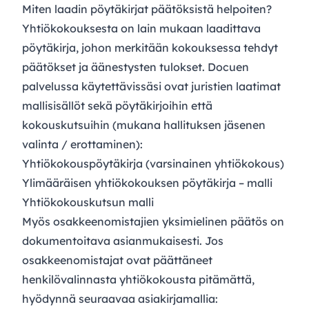
Miten laadin pöytäkirjat päätöksistä helpoiten?
Yhtiökokouksesta on lain mukaan laadittava
pöytäkirja, johon merkitään kokouksessa tehdyt
päätökset ja äänestysten tulokset. Docuen
palvelussa käytettävissäsi ovat juristien laatimat
mallisisällöt sekä pöytäkirjoihin että
kokouskutsuihin (mukana hallituksen jäsenen
valinta / erottaminen):
Yhtiökokouspöytäkirja
(varsinainen yhtiökokous)
Ylimääräisen yhtiökokouksen pöytäkirja – malli
Yhtiökokouskutsun malli
Myös osakkeenomistajien yksimielinen päätös on
dokumentoitava asianmukaisesti. Jos
osakkeenomistajat ovat päättäneet
henkilövalinnasta yhtiökokousta pitämättä,
hyödynnä seuraavaa asiakirjamallia: