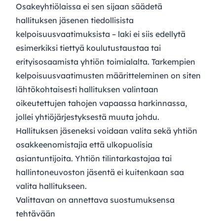
Osakeyhtiölaissa ei sen sijaan säädetä
hallituksen jäsenen tiedollisista
kelpoisuusvaatimuksista – laki ei siis edellytä
esimerkiksi tiettyä koulutustaustaa tai
erityisosaamista yhtiön toimialalta. Tarkempien
kelpoisuusvaatimusten määritteleminen on siten
lähtökohtaisesti hallituksen valintaan
oikeutettujen tahojen vapaassa harkinnassa,
jollei yhtiöjärjestyksestä muuta johdu.
Hallituksen jäseneksi voidaan valita sekä yhtiön
osakkeenomistajia että ulkopuolisia
asiantuntijoita. Yhtiön tilintarkastajaa tai
hallintoneuvoston jäsentä ei kuitenkaan saa
valita hallitukseen.
Valittavan on annettava suostumuksensa
tehtävään