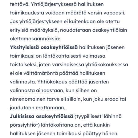
tehtävä. Yhtiöjärjestyksessä hallituksen
toimikaudesta voidaan määrätä varsin vapaasti.
Jos yhtiöjärjestykseen ei kuitenkaan ole otettu
erityisiä määräyksiä, noudatetaan osakeyhtiölain
olettamasäännöksiä:
Yksityisissä osakeyhtiöissä
hallituksen jäsenen
toimikausi on lähtökohtaisesti voimassa
toistaiseksi, joten varsinaisessa yhtiökokouksessa
ei ole välttämätöntä päättää hallituksen
valinnasta. Yhtiökokous päättää jäsenten
valinnasta ainoastaan, kun siihen on
nimenomainen tarve eli silloin, kun joku eroaa tai
joudutaan erottamaan.
Julkisissa osakeyhtiöissä
(tyypillisesti lähinnä
pörssiyhtiöt) lähtökohtana on, että kunkin
hallituksen jäsenen toimikausi päättyy hänen