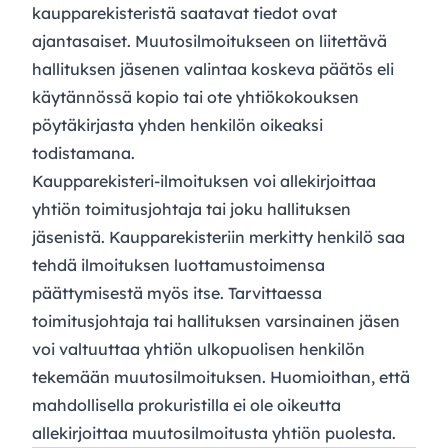
kaupparekisteristä saatavat tiedot ovat
ajantasaiset. Muutosilmoitukseen on liitettävä
hallituksen jäsenen valintaa koskeva päätös eli
käytännössä kopio tai ote yhtiökokouksen
pöytäkirjasta yhden henkilön oikeaksi
todistamana.
Kaupparekisteri-ilmoituksen voi allekirjoittaa
yhtiön toimitusjohtaja tai joku hallituksen
jäsenistä. Kaupparekisteriin merkitty henkilö saa
tehdä ilmoituksen luottamustoimensa
päättymisestä myös itse. Tarvittaessa
toimitusjohtaja tai hallituksen varsinainen jäsen
voi valtuuttaa yhtiön ulkopuolisen henkilön
tekemään muutosilmoituksen. Huomioithan, että
mahdollisella prokuristilla ei ole oikeutta
allekirjoittaa muutosilmoitusta yhtiön puolesta.