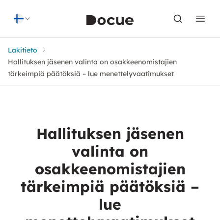
Skip to content
Lakitieto
Hallituksen jäsenen valinta on osakkeenomistajien
tärkeimpiä päätöksiä – lue menettelyvaatimukset
Hallituksen jäsenen
valinta on
osakkeenomistajien
tärkeimpiä päätöksiä –
lue