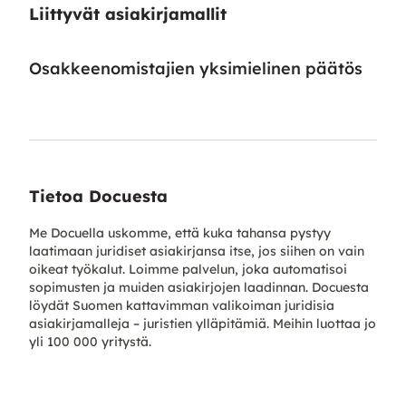
Liittyvät asiakirjamallit
Osakkeenomistajien yksimielinen päätös
Tietoa Docuesta
Me Docuella uskomme, että kuka tahansa pystyy
laatimaan juridiset asiakirjansa itse, jos siihen on vain
oikeat työkalut. Loimme palvelun, joka automatisoi
sopimusten ja muiden asiakirjojen laadinnan. Docuesta
löydät Suomen kattavimman valikoiman juridisia
asiakirjamalleja – juristien ylläpitämiä. Meihin luottaa jo
yli 100 000 yritystä.