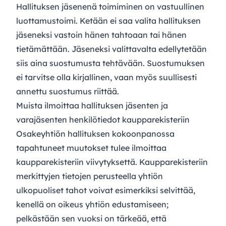
Hallituksen jäsenenä toimiminen on vastuullinen
luottamustoimi. Ketään ei saa valita hallituksen
jäseneksi vastoin hänen tahtoaan tai hänen
tietämättään. Jäseneksi valittavalta edellytetään
siis aina suostumusta tehtävään. Suostumuksen
ei tarvitse olla kirjallinen, vaan myös suullisesti
annettu suostumus riittää.
Muista ilmoittaa hallituksen jäsenten ja
varajäsenten henkilötiedot kaupparekisteriin
Osakeyhtiön hallituksen kokoonpanossa
tapahtuneet muutokset tulee ilmoittaa
kaupparekisteriin viivytyksettä. Kaupparekisteriin
merkittyjen tietojen perusteella yhtiön
ulkopuoliset tahot voivat esimerkiksi selvittää,
kenellä on oikeus yhtiön edustamiseen;
pelkästään sen vuoksi on tärkeää, että