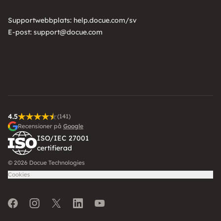
Supportwebbplats:
help.docue.com/sv
E-post:
support@docue.com
4.5
(141)
Recensioner på
Google
ISO/IEC 27001
certifierad
© 2026 Docue Technologies
Cookies
Facebook
Instagram
Twitter
LinkedIn
Youtube