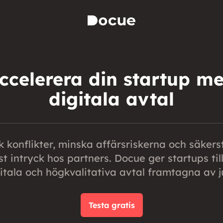
ccelerera din startup m
digitala avtal
 konflikter, minska affärsriskerna och säkerst
st intryck hos partners. Docue ger startups ti
igitala och högkvalitativa avtal framtagna av ju
Testa gratis