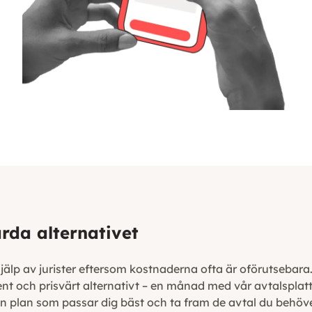
rda alternativet
 hjälp av jurister eftersom kostnaderna ofta är oförutseb
ent och prisvärt alternativt – en månad med vår avtalsplat
 den plan som passar dig bäst och ta fram de avtal du behöv