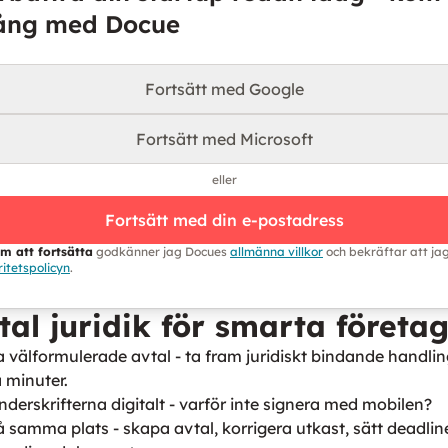
ång med Docue
Fortsätt med Google
Fortsätt med Microsoft
eller
Fortsätt med din e-postadress
m att fortsätta
godkänner jag Docues
allmänna villkor
och bekräftar att jag
ritetspolicyn
.
tal juridik för smarta företa
 välformulerade avtal - ta fram juridiskt bindande handli
 minuter.
nderskrifterna digitalt - varför inte signera med mobilen?
på samma plats - skapa avtal, korrigera utkast, sätt deadli