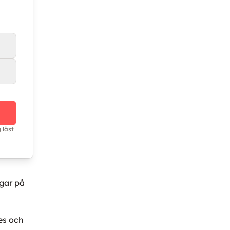
 läst
g
ngar på
nes och