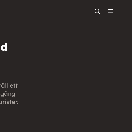
ed
äll ett
llgång
rister.