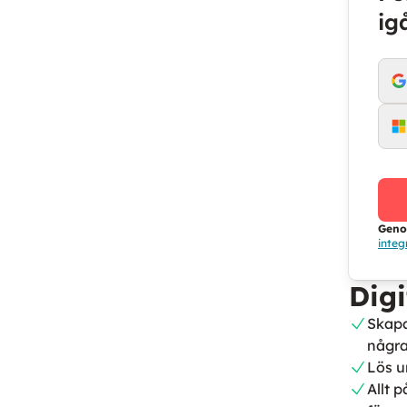
ig
Geno
integ
Digi
Skapa
några
Lös u
Allt 