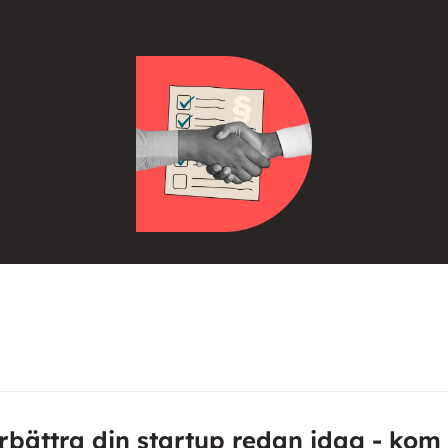
rbättra din startup redan idag - kom