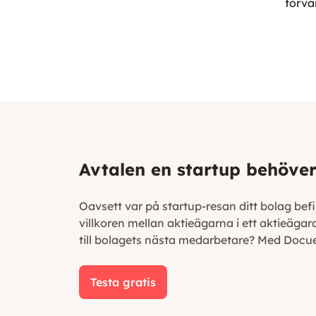
förva
Avtalen en startup behöve
Oavsett var på startup-resan ditt bolag befi
villkoren mellan aktieägarna i ett aktieägar
till bolagets nästa medarbetare? Med Docues 
Testa gratis