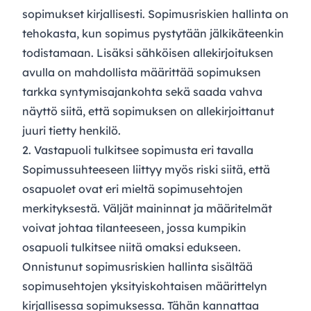
sopimukset kirjallisesti. Sopimusriskien hallinta on
tehokasta, kun sopimus pystytään jälkikäteenkin
todistamaan. Lisäksi sähköisen allekirjoituksen
avulla on mahdollista määrittää sopimuksen
tarkka syntymisajankohta sekä saada vahva
näyttö siitä, että sopimuksen on allekirjoittanut
juuri tietty henkilö.
2. Vastapuoli tulkitsee sopimusta eri tavalla
Sopimussuhteeseen liittyy myös riski siitä, että
osapuolet ovat eri mieltä sopimusehtojen
merkityksestä. Väljät maininnat ja määritelmät
voivat johtaa tilanteeseen, jossa kumpikin
osapuoli tulkitsee niitä omaksi edukseen.
Onnistunut sopimusriskien hallinta sisältää
sopimusehtojen yksityiskohtaisen määrittelyn
kirjallisessa sopimuksessa. Tähän kannattaa