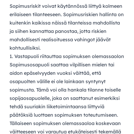
Sopimusriskit voivat käytännössä liittyä kolmeen
erilaiseen tilanteeseen. Sopimusriskien hallinta on
kuitenkin kaikissa näissä tilanteissa mahdollista
ja siihen kannattaa panostaa, jotta riskien
mahdollisesti realisoituessa vahingot jäävät
kohtuullisiksi.
1. Vastapuoli riitauttaa sopimuksen olemassaolon
Sopimusosapuoli saattaa vilpillisen mielen tai
aidon epäselvyyden vuoksi väittää, että
osapuolten välille ei ole lainkaan syntynyt
sopimusta. Tämä voi olla hankala tilanne toiselle
sopijaosapuolelle, joka on saattanut esimerkiksi
tehdä suuriakin liiketoimintaansa liittyviä
päätöksiä luottaen sopimuksen toteutumiseen.
Tällaiseen sopimuksen olemassaoloa koskevaan
väitteeseen voi varautua etukäteisesti tekemällä