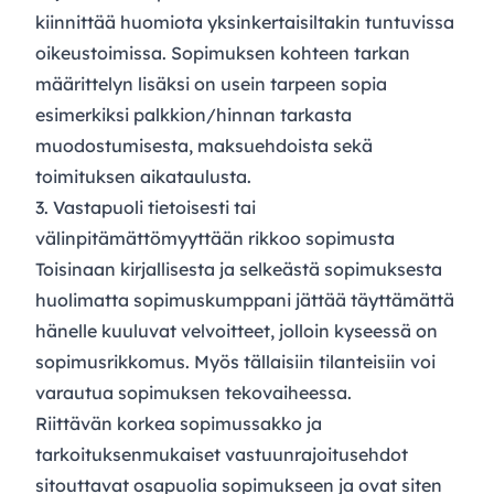
kiinnittää huomiota yksinkertaisiltakin tuntuvissa
oikeustoimissa. Sopimuksen kohteen tarkan
määrittelyn lisäksi on usein tarpeen sopia
esimerkiksi palkkion/hinnan tarkasta
muodostumisesta, maksuehdoista sekä
toimituksen aikataulusta.
3. Vastapuoli tietoisesti tai
välinpitämättömyyttään rikkoo sopimusta
Toisinaan kirjallisesta ja selkeästä sopimuksesta
huolimatta sopimuskumppani jättää täyttämättä
hänelle kuuluvat velvoitteet, jolloin kyseessä on
sopimusrikkomus. Myös tällaisiin tilanteisiin voi
varautua sopimuksen tekovaiheessa.
Riittävän korkea sopimussakko ja
tarkoituksenmukaiset vastuunrajoitusehdot
sitouttavat osapuolia sopimukseen ja ovat siten