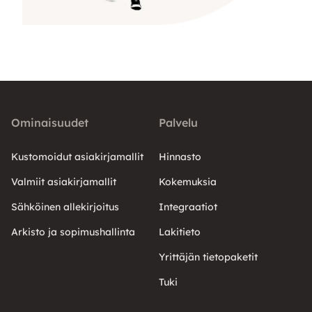
Ominaisuudet
Palvelu
Kustomoidut asiakirjamallit
Hinnasto
Valmiit asiakirjamallit
Kokemuksia
Sähköinen allekirjoitus
Integraatiot
Arkisto ja sopimushallinta
Lakitieto
Yrittäjän tietopaketit
Tuki