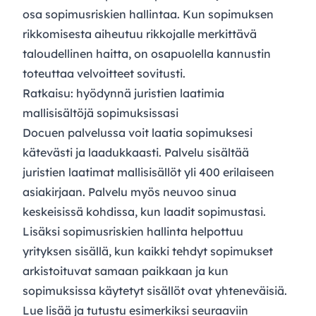
osa sopimusriskien hallintaa. Kun sopimuksen
rikkomisesta aiheutuu rikkojalle merkittävä
taloudellinen haitta, on osapuolella kannustin
toteuttaa velvoitteet sovitusti.
Ratkaisu: hyödynnä juristien laatimia
mallisisältöjä sopimuksissasi
Docuen palvelussa voit laatia sopimuksesi
kätevästi ja laadukkaasti. Palvelu sisältää
juristien laatimat mallisisällöt yli 400 erilaiseen
asiakirjaan. Palvelu myös neuvoo sinua
keskeisissä kohdissa, kun laadit sopimustasi.
Lisäksi sopimusriskien hallinta helpottuu
yrityksen sisällä, kun kaikki tehdyt sopimukset
arkistoituvat samaan paikkaan ja kun
sopimuksissa käytetyt sisällöt ovat yhteneväisiä.
Lue lisää ja tutustu esimerkiksi seuraaviin