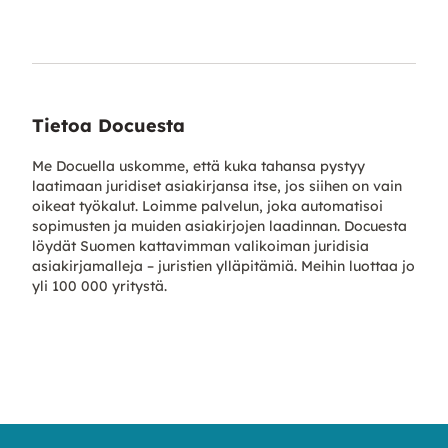
Tietoa Docuesta
Me Docuella uskomme, että kuka tahansa pystyy
laatimaan juridiset asiakirjansa itse, jos siihen on vain
oikeat työkalut. Loimme palvelun, joka automatisoi
sopimusten ja muiden asiakirjojen laadinnan. Docuesta
löydät Suomen kattavimman valikoiman juridisia
asiakirjamalleja – juristien ylläpitämiä. Meihin luottaa jo
yli 100 000 yritystä.