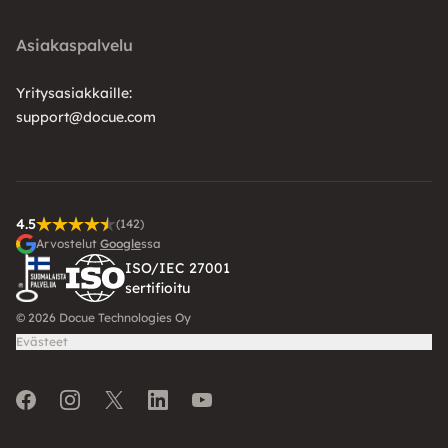
Asiakaspalvelu
Yritysasiakkaille:
support@docue.com
4.5
(142)
Arvostelut
Google
ssa
ISO/IEC 27001
sertifioitu
© 2026 Docue Technologies Oy
Evästeet
Facebook
Instagram
Twitter
LinkedIn
Youtube