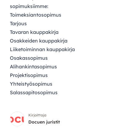
sopimuksiimme:
Toimeksiantosopimus
Tarjous
Tavaran kauppakirja
Osakkeiden kauppakirja
Liiketoiminnan kauppakirja
Osakassopimus
Alihankintasopimus
Projektisopimus
Yhteistyösopimus
Salassapitosopimus
Kirjoittaja
Docuen juristit