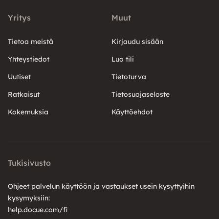
Yritys
Muut
Tietoa meistä
Kirjaudu sisään
Yhteystiedot
Luo tili
Uutiset
Tietoturva
Ratkaisut
Tietosuojaseloste
Kokemuksia
Käyttöehdot
Tukisivusto
Ohjeet palvelun käyttöön ja vastaukset usein kysyttyihin
kysymyksiin:
help.docue.com/fi