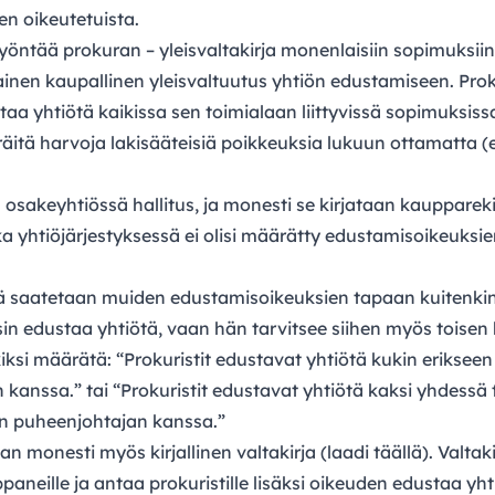
n oikeutetuista.
myöntää prokuran – yleisvaltakirja monenlaisiin sopimuksiin
inen kaupallinen yleisvaltuutus yhtiön edustamiseen. Proku
aa yhtiötä kaikissa sen toimialaan liittyvissä sopimuksiss
räitä harvoja lakisääteisiä poikkeuksia lukuun ottamatta (
sakeyhtiössä hallitus, ja monesti se kirjataan kauppareki
a yhtiöjärjestyksessä ei olisi määrätty edustamisoikeuksi
sä saatetaan muiden edustamisoikeuksien tapaan kuitenkin
ksin edustaa yhtiötä, vaan hän tarvitsee siihen myös toisen
ksi määrätä: “Prokuristit edustavat yhtiötä kukin eriksee
 kanssa.” tai “Prokuristit edustavat yhtiötä kaksi yhdessä 
en puheenjohtajan kanssa.”
n monesti myös kirjallinen valtakirja (laadi
täällä
). Valtak
aneille ja antaa prokuristille lisäksi oikeuden edustaa yht