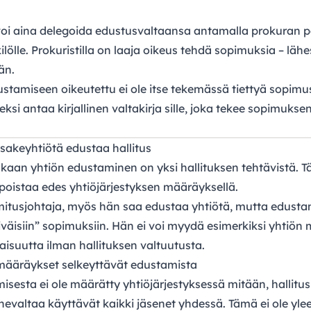
voi aina delegoida edustusvaltaansa antamalla prokuran 
ölle. Prokuristilla on laaja oikeus tehdä sopimuksia – lähe
ään.
stamiseen oikeutettu ei ole itse tekemässä tiettyä sopimu
si antaa kirjallinen valtakirja sille, joka tekee sopimuksen
sakeyhtiötä edustaa hallitus
aan yhtiön edustaminen on yksi hallituksen tehtävistä. T
i poistaa edes yhtiöjärjestyksen määräyksellä.
imitusjohtaja, myös hän saa edustaa yhtiötä, mutta edusta
äiväisiin” sopimuksiin. Hän ei voi myydä esimerkiksi yhtiön
aisuutta ilman hallituksen valtuutusta.
 määräykset selkeyttävät edustamista
isesta ei ole määrätty yhtiöjärjestyksessä mitään, hallitu
puhevaltaa käyttävät kaikki jäsenet yhdessä. Tämä ei ole yl