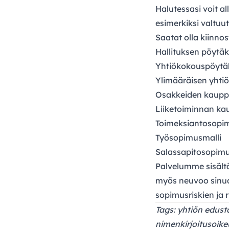
Halutessasi voit a
esimerkiksi valtuu
Saatat olla kiinno
Hallituksen pöytäk
Yhtiökokouspöytäk
Ylimääräisen yhti
Osakkeiden kaupp
Liiketoiminnan ka
Toimeksiantosopi
Työsopimusmalli
Salassapitosopimu
Palvelumme sisältää
myös neuvoo sinua
sopimusriskien ja r
Tags: yhtiön edus
nimenkirjoitusoikeu