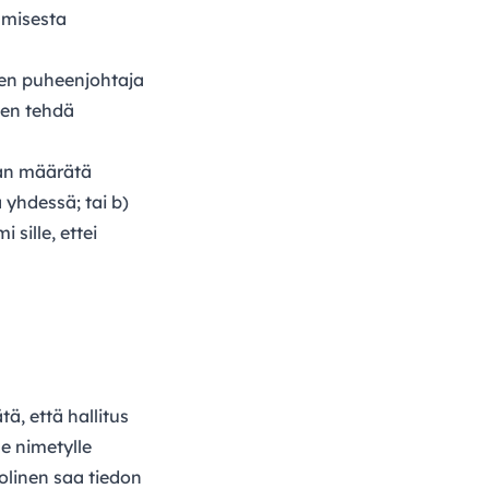
amisesta
sen puheenjohtaja
uen tehdä
aan määrätä
 yhdessä; tai b)
sille, ettei
, että hallitus
e nimetylle
uolinen saa tiedon