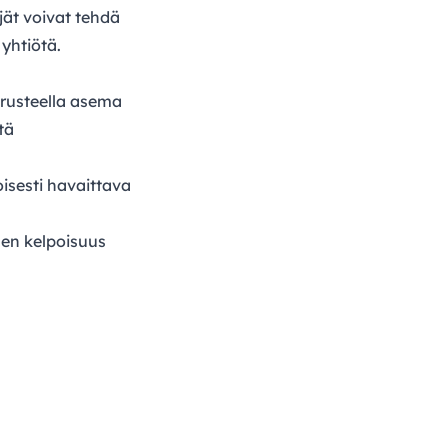
jät voivat tehdä
yhtiötä.
erusteella asema
tä
oisesti havaittava
nen kelpoisuus