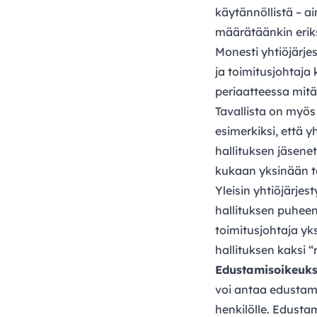
käytännöllistä – a
määrätäänkin eriks
Monesti yhtiöjärje
ja toimitusjohtaja
periaatteessa mitä
Tavallista on myös
esimerkiksi, että y
hallituksen jäsenet
kukaan yksinään tee
Yleisin yhtiöjärje
hallituksen puheen
toimitusjohtaja yks
hallituksen kaksi “
Edustamisoikeuksi
voi antaa edustami
henkilölle. Edusta