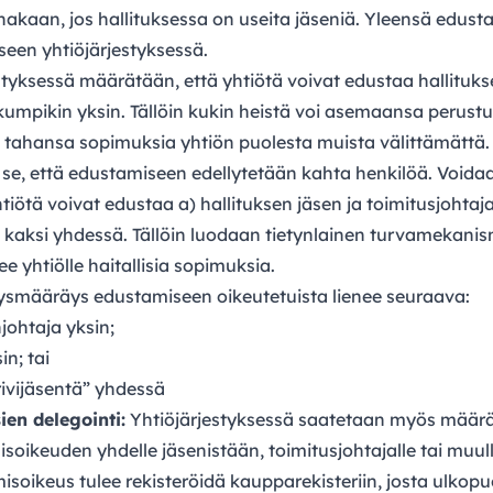
inakaan, jos hallituksessa on useita jäseniä. Yleensä edust
een yhtiöjärjestyksessä.
styksessä määrätään, että yhtiötä voivat edustaa hallituk
 kumpikin yksin. Tällöin kukin heistä voi asemaansa perust
 tahansa sopimuksia yhtiön puolesta muista välittämättä.
 se, että edustamiseen edellytetään kahta henkilöä. Void
htiötä voivat edustaa a) hallituksen jäsen ja toimitusjohtaja
 kaksi yhdessä. Tällöin luodaan tietynlainen turvamekanismi 
 yhtiölle haitallisia sopimuksia.
stysmääräys edustamiseen oikeutetuista lienee seuraava:
johtaja yksin;
in; tai
rivijäsentä” yhdessä
en delegointi:
Yhtiöjärjestyksessä saatetaan myös määrätä
soikeuden yhdelle jäsenistään, toimitusjohtajalle tai muull
misoikeus tulee rekisteröidä kaupparekisteriin, josta ulkop