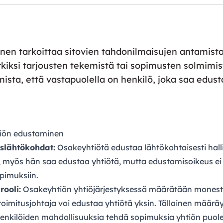
nen tarkoittaa sitovien tahdonilmaisujen antamista
kiksi tarjousten tekemistä tai sopimusten solmimis
ista, että vastapuolella on henkilö, joka saa edust
iön edustaminen
slähtökohdat:
Osakeyhtiötä edustaa lähtökohtaisesti hallit
, myös hän saa edustaa yhtiötä, mutta edustamisoikeus ei
pimuksiin.
rooli:
Osakeyhtiön yhtiöjärjestyksessä määrätään monesti,
oimitusjohtaja voi edustaa yhtiötä yksin. Tällainen määräys
enkilöiden mahdollisuuksia tehdä sopimuksia yhtiön puole