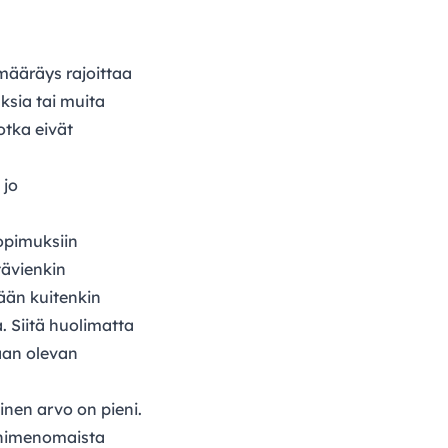
määräys rajoittaa
ksia tai muita
otka eivät
 jo
sopimuksiin
tävienkin
ään kuitenkin
a. Siitä huolimatta
aan olevan
inen arvo on pieni.
a nimenomaista