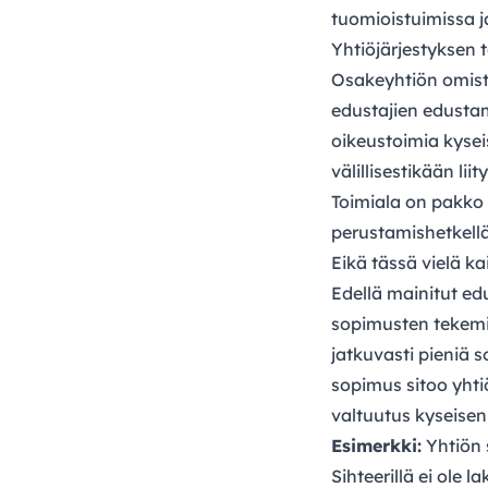
tuomioistuimissa 
Yhtiöjärjestyksen 
Osakeyhtiön omista
edustajien edustam
oikeustoimia kyseis
välillisestikään li
Toimiala on pakko s
perustamishetkellä
Eikä tässä vielä k
Edellä mainitut e
sopimusten tekemis
jatkuvasti pieniä s
sopimus sitoo yhti
valtuutus kyseisen
Esimerkki:
Yhtiön s
Sihteerillä ei ole