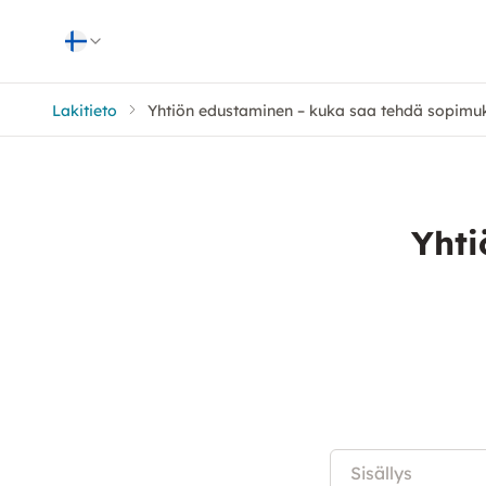
Skip to content
Lakitieto
Yhtiön edustaminen – kuka saa tehdä sopimu
Yhti
Sisällys