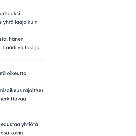
parhaaksi
s yhtä laaja kuin
sta, hänen
. Laadi valtakirja
ätä oikeutta
misoikeus rajoittuu
 merkittävää
s edustaa yhtiötä
eensä kovin