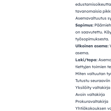
edustamisoikeutta.
tavanomaisia pikku
Asemavaltuutus sy
Sopimus:
Päämiehe
on saavutettu. Käy
työsopimuksesta.
Ulkoinen asema:
V
asema.
Laki/tapa:
Asemaa
tiettyjen toimien 
Miten valtuutan ty
Tutustu seuraaviin
Yksilöity valtakirja
Avoin valtakirja
Prokuravaltakirja
Yhtiökokouksen va