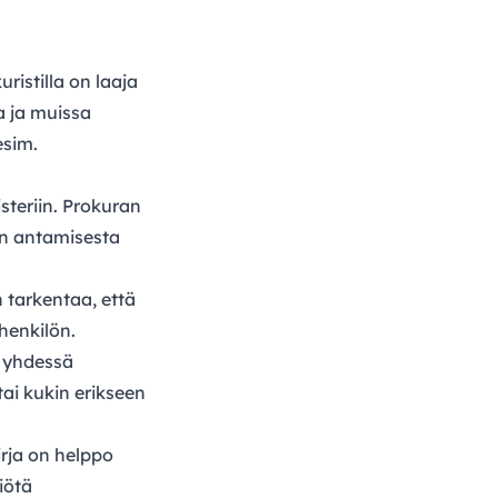
ristilla on laaja
a ja muissa
esim.
steriin. Prokuran
en antamisesta
 tarkentaa, että
 henkilön.
n yhdessä
tai kukin erikseen
irja on helppo
iötä