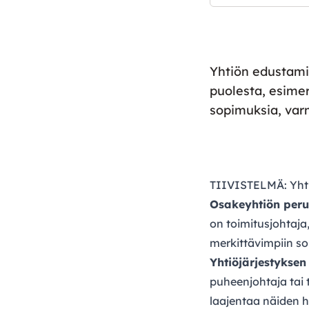
Yhtiön edustami
puolesta, esimer
sopimuksia, varm
TIIVISTELMÄ: Yht
Osakeyhtiön peru
on toimitusjohtaja
merkittävimpiin so
Yhtiöjärjestyksen 
puheenjohtaja tai t
laajentaa näiden h