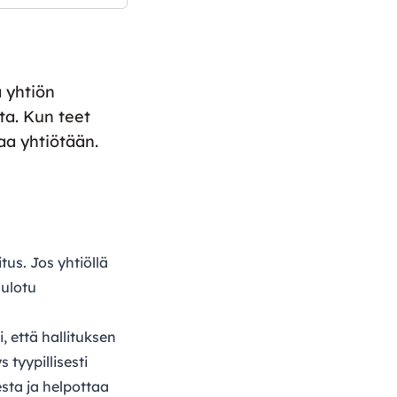
 yhtiön
ta. Kun teet
aa yhtiötään.
us. Jos yhtiöllä
 ulotu
 että hallituksen
 tyypillisesti
sta ja helpottaa