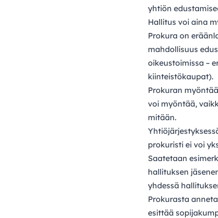
yhtiön edustamisee
Hallitus voi aina 
Prokura on eräänla
mahdollisuus edust
oikeustoimissa – e
kiinteistökaupat).
Prokuran myöntää o
voi myöntää, vaikk
mitään.
Yhtiöjärjestykses
prokuristi ei voi y
Saatetaan esimerki
hallituksen jäsenen
yhdessä hallituks
Prokurasta annetaa
esittää sopijakumpp