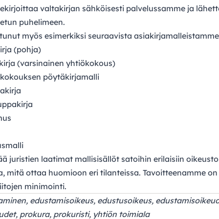
llekirjoittaa valtakirjan sähköisesti palvelussamme ja lähe
tetun puhelimeen.
stunut myös esimerkiksi seuraavista asiakirjamalleistamme
irja (pohja)
irja
(varsinainen yhtiökokous)
ökokouksen pöytäkirjamalli
akirja
uppakirja
mus
smalli
 juristien laatimat mallisisällöt satoihin erilaisiin oikeusto
, mitä ottaa huomioon eri tilanteissa. Tavoitteenamme on
iitojen minimointi.
taminen, edustamisoikeus, edustusoikeus, edustamisoikeud
det, prokura, prokuristi, yhtiön toimiala