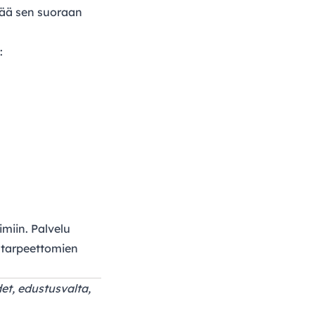
ttää sen suoraan
:
imiin. Palvelu
 tarpeettomien
et, edustusvalta,