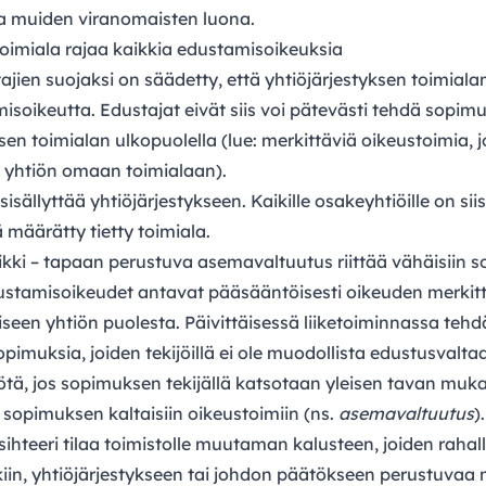
ja muiden viranomaisten luona.
toimiala rajaa kaikkia edustamisoikeuksia
jien suojaksi on säädetty, että yhtiöjärjestyksen toimiala
isoikeutta. Edustajat eivät siis voi pätevästi tehdä sopimu
en toimialan ulkopuolella (lue: merkittäviä oikeustoimia, j
ity yhtiön omaan toimialaan).
isällyttää yhtiöjärjestykseen. Kaikille osakeyhtiöille on siis
 määrätty tietty toimiala.
aikki – tapaan perustuva asemavaltuutus riittää vähäisiin 
dustamisoikeudet antavat pääsääntöisesti oikeuden merkit
een yhtiön puolesta. Päivittäisessä liiketoiminnassa tehd
opimuksia, joiden tekijöillä ei ole muodollista edustusvalta
ötä, jos sopimuksen tekijällä katsotaan yleisen tavan muk
 sopimuksen kaltaisiin oikeustoimiin (ns.
asemavaltuutus
).
ihteeri tilaa toimistolle muutaman kalusteen, joiden rahall
 lakiin, yhtiöjärjestykseen tai johdon päätökseen perustuva