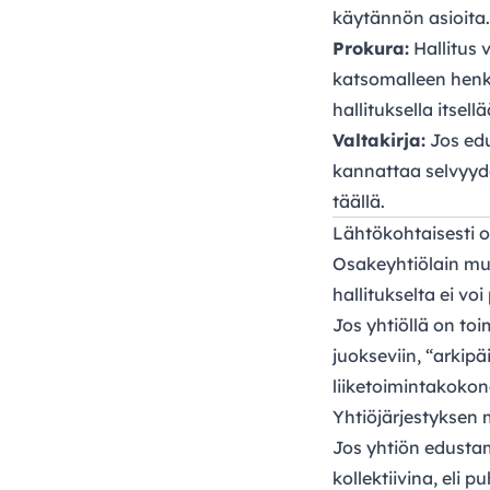
käytännön asioita.
Prokura:
Hallitus 
katsomalleen henkil
hallituksella itsell
Valtakirja:
Jos edu
kannattaa selvyydek
täällä
.
Lähtökohtaisesti o
Osakeyhtiölain muk
hallitukselta ei vo
Jos yhtiöllä on to
juokseviin, “arkip
liiketoimintakokon
Yhtiöjärjestyksen
Jos yhtiön edustam
kollektiivina, eli 