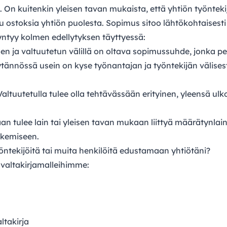
 On kuitenkin yleisen tavan mukaista, että yhtiön työnteki
 ostoksia yhtiön puolesta. Sopimus sitoo lähtökohtaisesti 
ntyy kolmen edellytyksen täyttyessä:
n ja valtuutetun välillä on oltava sopimussuhde, jonka p
tännössä usein on kyse työnantajan ja työntekijän välises
altuutetulla tulee olla tehtävässään erityinen, yleensä ulk
n tulee lain tai yleisen tavan mukaan liittyä määrätynlai
tekemiseen.
öntekijöitä tai muita henkilöitä edustamaan yhtiötäni?
 valtakirjamalleihimme:
ltakirja