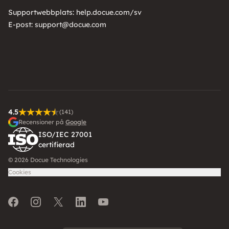
Supportwebbplats:
help.docue.com/sv
E-post:
support@docue.com
4.5
(141)
Recensioner på
Google
ISO/IEC 27001
certifierad
© 2026 Docue Technologies
Cookies
Facebook
Instagram
Twitter
LinkedIn
Youtube