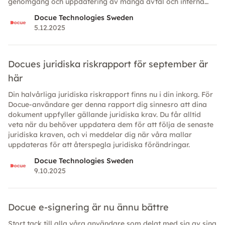
genomgång och uppdatering av många avtal och interna
policys. Här är vad som väntar — och hur företag bör agera
Docue Technologies Sweden
för att ligga steget före.
5.12.2025
Docues juridiska riskrapport för september är
här
Din halvårliga juridiska riskrapport finns nu i din inkorg. För
Docue-användare ger denna rapport dig sinnesro att dina
dokument uppfyller gällande juridiska krav. Du får alltid
veta när du behöver uppdatera dem för att följa de senaste
juridiska kraven, och vi meddelar dig när våra mallar
uppdateras för att återspegla juridiska förändringar.
Docue Technologies Sweden
9.10.2025
Docue e-signering är nu ännu bättre
Stort tack till alla våra användare som delat med sig av sina