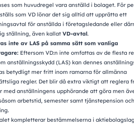
ses som huvudregel vara anställd i bolaget. För p
tälls som VD lönar det sig alltid att upprätta ett
ningsavtal för anställda i företagsledande eller dä
ig ställning, även kallat
VD-avtal
.
as inte av LAS på samma sätt som vanliga
tagare:
Eftersom VD:n inte omfattas av de flesta re
m anställningsskydd (LAS) kan dennes anställnings
s betydligt mer fritt inom ramarna för allmänna
ättsliga regler. Det blir då extra viktigt att reglera 
r med anställningens upphörande att göra men äv
 såsom arbetstid, semester samt tjänstepension oc
ing.
alet kompletterar bestämmelserna i aktiebolagsla