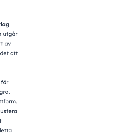
lag
.
m utgår
tt av
det att
 för
gra,
ttform.
justera
t
detta