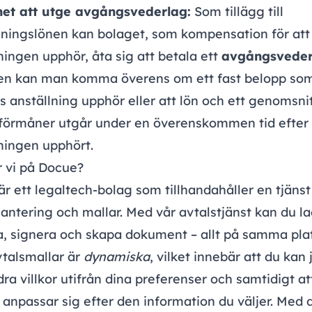
het att utge avgångsvederlag:
Som tillägg till
ningslönen kan bolaget, som kompensation för att
ningen upphör, åta sig att betala ett
avgångsveder
en kan man komma överens om ett fast belopp so
s anställning upphör eller att lön och ett genomsni
 förmåner utgår under en överenskommen tid efter 
ningen upphört.
r vi på Docue?
r ett legaltech-bolag som tillhandahåller en tjänst
antering och mallar. Med vår avtalstjänst kan du la
a, signera och skapa dokument – allt på samma pla
vtalsmallar är
dynamiska
, vilket innebär att du kan 
ra villkor utifrån dina preferenser och samtidigt at
 anpassar sig efter den information du väljer. Med 