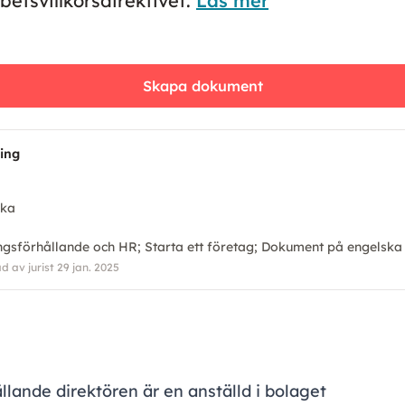
betsvillkorsdirektivet.
Läs mer
Skapa dokument
ning
ska
n
ingsförhållande och HR
Starta ett företag
Dokument på engelska
 av jurist 29 jan. 2025
llande direktören är en anställd i bolaget