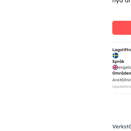
nya ar
Lagstift
Språk
engel
Område
Anställn
Uppdaterad
Verkstä