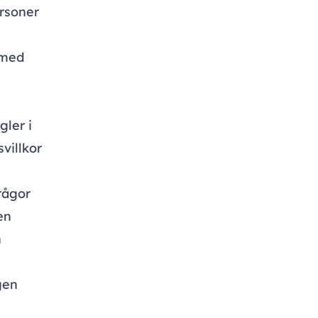
ersoner
rmed
gler i
villkor
frågor
en
h
gen