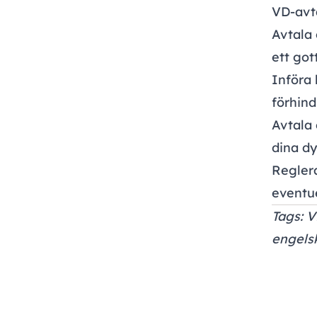
VD-avt
Avtala 
ett go
Införa 
förhin
Avtala 
dina d
Reglera
eventue
Tags: V
engelsk