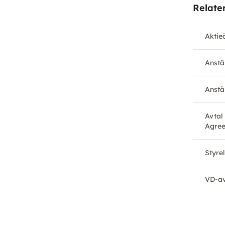
Relate
Aktie
Anstä
Anstä
Avtal
Agre
Styre
VD-av