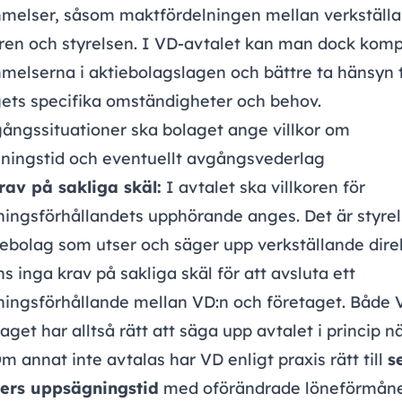
melser, såsom maktfördelningen mellan verkställ
ren och styrelsen. I VD-avtalet kan man dock komp
elserna i aktiebolagslagen och bättre ta hänsyn t
gets specifika omständigheter och behov.
ångssituationer ska bolaget ange villkor om
ningstid och eventuellt avgångsvederlag
rav på sakliga skäl:
I avtalet ska villkoren för
ningsförhållandets upphörande anges. Det är styrel
iebolag som utser och säger upp verkställande dire
ns inga krav på
sakliga skäl
för att avsluta ett
ningsförhållande mellan VD:n och företaget. Både 
aget har alltså rätt att säga upp avtalet i princip 
Om annat inte avtalas har VD enligt praxis rätt till
s
rs uppsägningstid
med oförändrade löneförmåne