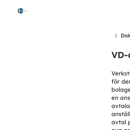
Skip to content
Do
VD-
Verkst
för de
bolage
en ans
avtala
anstäl
avtal 