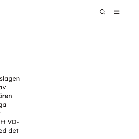
gslagen
av
ören
oga
t
ett VD-
ed det