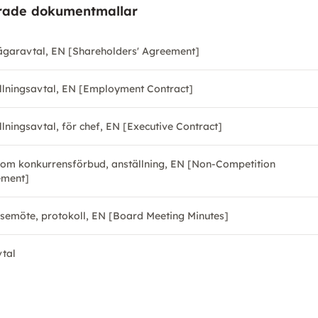
rade dokumentmallar
ägaravtal, EN [Shareholders' Agreement]
llningsavtal, EN [Employment Contract]
llningsavtal, för chef, EN [Executive Contract]
 om konkurrensförbud, anställning, EN [Non-Competition
ement]
lsemöte, protokoll, EN [Board Meeting Minutes]
tal