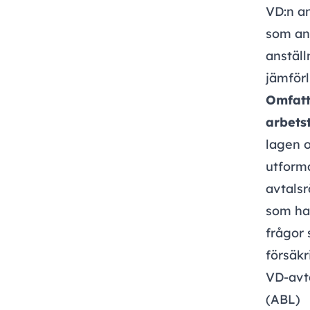
VD:n an
som ans
anställ
jämförl
Omfatt
arbets
lagen o
utforma
avtalsr
som ha
frågor
försäkr
VD-avt
(ABL)