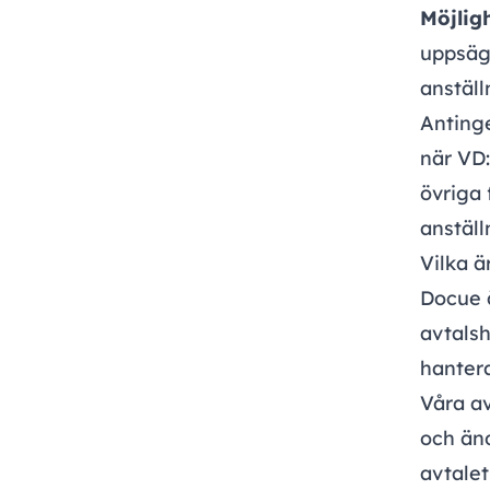
Möjlig
uppsäg
anställ
Anting
när VD:
övriga
anställ
Vilka ä
Docue ä
avtalsh
hanter
Våra a
och änd
avtalet