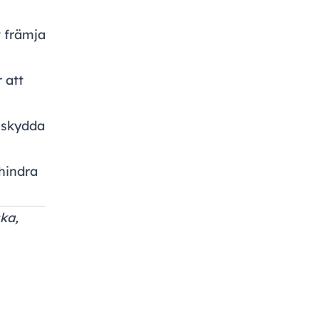
t främja
 att
t skydda
hindra
ka,