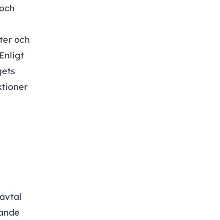
 och
fter och
Enligt
gets
ktioner
avtal
gande