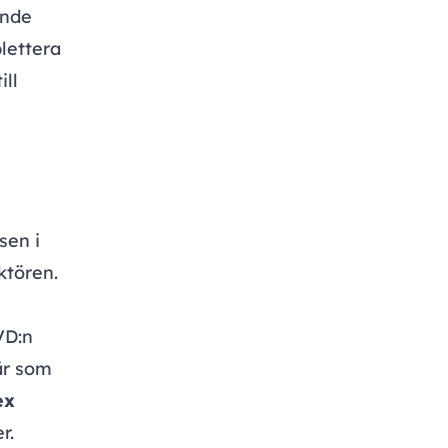
ande
lettera
ill
sen i
ktören.
VD:n
när som
ex
r.