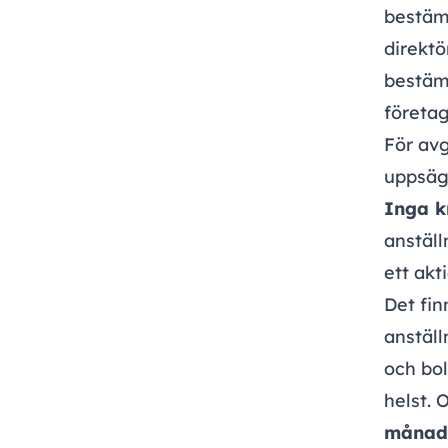
bestäm
direktö
bestämm
företa
För avg
uppsäg
Inga k
anställ
ett akt
Det fin
anställ
och bol
helst. 
månade