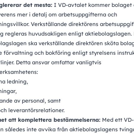
glererar det mesta:
I VD-avtalet kommer bolaget
erens mer i detalj om arbetsuppgifterna och
ningsvillkor. Verkställande direktörens arbetsuppgi
ng regleras huvudsakligen enligt aktiebolagslagen. 
lagslagen ska verkställande direktören sköta bola
 förvaltning och bokföring enligt styrelsens instru
tlinjer. Detta ansvar omfattar vanligtvis
verksamhetens:
na ledning,
ningar
,
ande
av personal, samt
ch leverantörsrelationer.
het att komplettera bestämmelserna:
Med ett VD-
n således inte avvika från aktiebolagslagens tvin