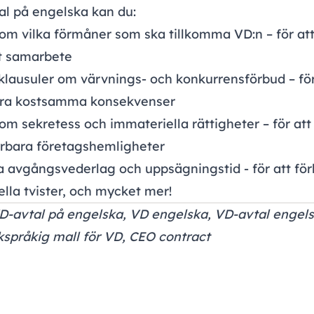
al på engelska kan du:
om vilka förmåner som ska tillkomma VD:n – för at
tt samarbete
klausuler om värvnings- och konkurrensförbud – för
dra kostsamma konsekvenser
om sekretess och immateriella rättigheter – för at
yrbara företagshemligheter
 avgångsvederlag och uppsägningstid - för att för
lla tvister, och mycket mer!
D-avtal på engelska, VD engelska, VD-avtal engels
språkig mall för VD, CEO contract