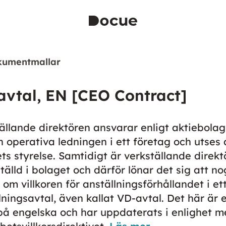
kumentmallar
avtal, EN [CEO Contract]
ällande direktören ansvarar enligt aktiebola
n operativa ledningen i ett företag och utses 
ts styrelse. Samtidigt är verkställande direkt
tälld i bolaget och därför lönar det sig att n
 om villkoren för anställningsförhållandet i et
lningsavtal, även kallat VD-avtal. Det här är 
på engelska och har uppdaterats i enlighet m