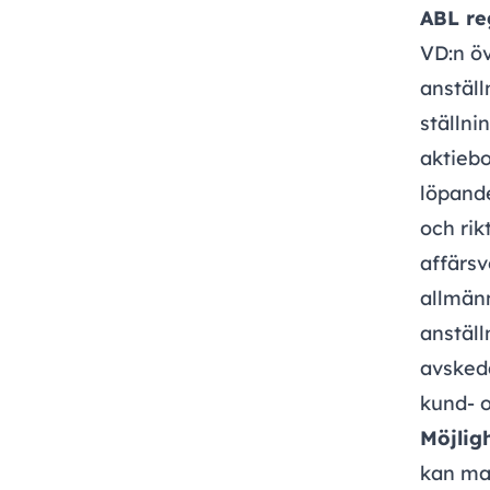
ABL re
VD:n öv
anställ
ställni
aktiebo
löpande
och rik
affärs
allmän
anställ
avsked
kund-
o
Möjlig
kan ma