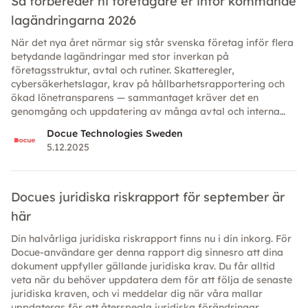
Så förbereder ni företagare er inför kommande
lagändringarna 2026
När det nya året närmar sig står svenska företag inför flera
betydande lagändringar med stor inverkan på
företagsstruktur, avtal och rutiner. Skatteregler,
cybersäkerhetslagar, krav på hållbarhetsrapportering och
ökad lönetransparens — sammantaget kräver det en
genomgång och uppdatering av många avtal och interna
policys. Här är vad som väntar — och hur företag bör agera
Docue Technologies Sweden
för att ligga steget före.
5.12.2025
Docues juridiska riskrapport för september är
här
Din halvårliga juridiska riskrapport finns nu i din inkorg. För
Docue-användare ger denna rapport dig sinnesro att dina
dokument uppfyller gällande juridiska krav. Du får alltid
veta när du behöver uppdatera dem för att följa de senaste
juridiska kraven, och vi meddelar dig när våra mallar
uppdateras för att återspegla juridiska förändringar.