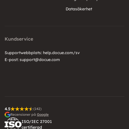
Datasäkerhet
Kundservice
Supportwebbplats:
help.docue.com/sv
E-post:
support@docue.com
4.5
(142)
Recensioner på
Google
ISO/IEC 27001
certifierad