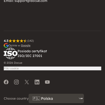
Email:
support@docue.com
4.5
(142)
Opinie w
Google
Posiada certyfikat
ISO/IEC 27001
© 2026 Docue
Pliki cookie
Facebook
Instagram
Twitter
LinkedIn
Youtube
Choose country