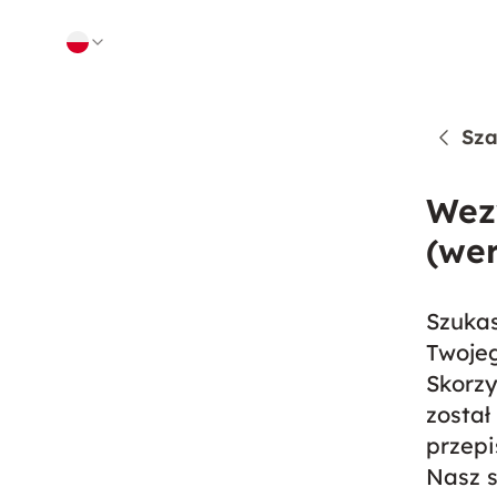
Skip to content
Sza
Wez
(wer
Szukas
Twoje
Skorzy
zosta
przepi
Nasz s