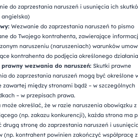
ie do zaprzestania naruszeń i usunięcia ich skutk
 angielska)
wy:
Wezwanie do zaprzestania naruszeń to pismo
ane do Twojego kontrahenta, zawierające informac
dzonym naruszeniu (naruszeniach) warunków umow
ące kontrahenta do podjęcia określonego działania
 prawny wezwania do naruszeń:
Skutki prawne
ia do zaprzestania naruszeń mogą być określone 
 zawartej między stronami bądź – w szczególnych
dkach – w przepisach prawa.
może określać, że w razie naruszenia obowiązku z 
jącego (np. zakazu konkurencji), każda strona ma 
drugą stronę do zaprzestania naruszeń i usunięcia
w (np. kontrahent powinien zakończyć współpracę z