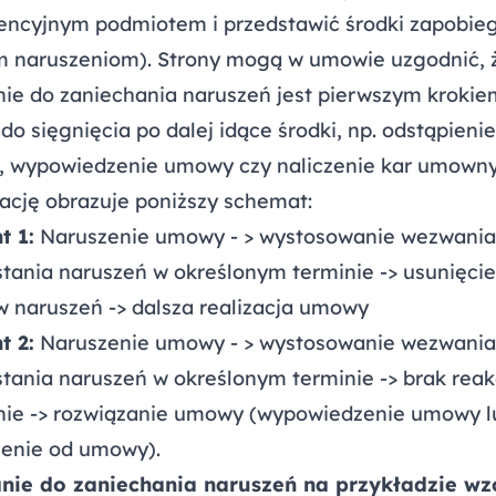
encyjnym podmiotem i przedstawić środki zapobie
m naruszeniom). Strony mogą w umowie uzgodnić, 
ie do zaniechania naruszeń jest pierwszym krokie
do sięgnięcia po dalej idące środki, np. odstąpieni
 wypowiedzenie umowy czy naliczenie kar umowny
ację obrazuje poniższy schemat:
t 1:
Naruszenie umowy - > wystosowanie wezwania
tania naruszeń w określonym terminie -> usunięcie
w naruszeń -> dalsza realizacja umowy
t 2:
Naruszenie umowy - > wystosowanie wezwania
tania naruszeń w określonym terminie -> brak reak
ie -> rozwiązanie umowy (wypowiedzenie umowy l
ienie od umowy).
ie do zaniechania naruszeń na przykładzie wz