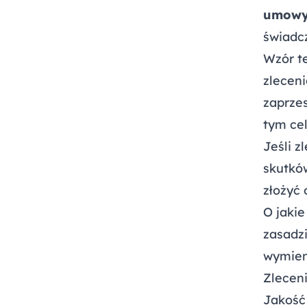
umowy 
świadcz
Wzór t
zlecen
zaprzes
tym cel
Jeśli z
skutkó
złożyć
O jaki
zasadzi
wymien
Zlecen
Jakość