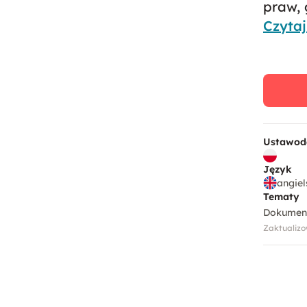
praw, 
Czytaj
Ustawod
Język
angiel
Tematy
Dokument
Zaktualizo