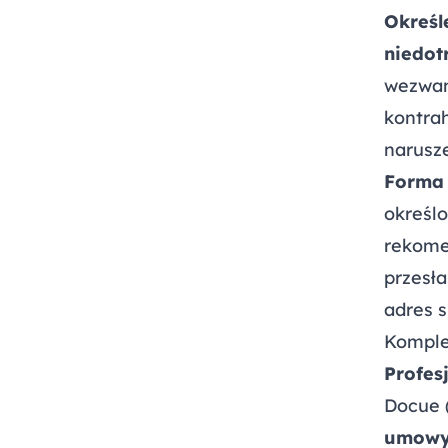
Określ
niedot
wezwan
kontra
narusze
Forma
określ
rekome
przesł
adres s
Komple
Profes
Docue 
umowy 