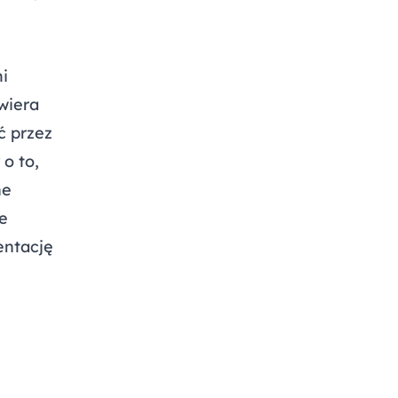
i
wiera
ć przez
o to,
ne
że
entację