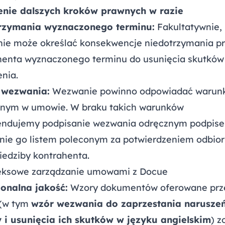
enie dalszych kroków prawnych w razie
rzymania wyznaczonego terminu:
Fakultatywnie,
ie może określać konsekwencje niedotrzymania p
henta wyznaczonego terminu do usunięcia skutków
nia.
 wezwania:
Wezwanie powinno odpowiadać waru
onym w umowie. W braku takich warunków
ndujemy podpisanie wezwania odręcznym podpise
anie go listem poleconym za potwierdzeniem odbior
iedziby kontrahenta.
ksowe zarządzanie umowami z Docue
jonalna jakość:
Wzory dokumentów oferowane prz
(w tym
wzór wezwania do zaprzestania narusze
i usunięcia ich skutków w języku angielskim
) z