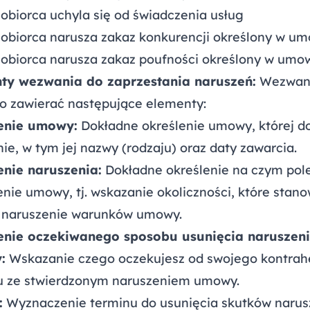
obiorca uchyla się od świadczenia usług
iobiorca narusza zakaz konkurencji określony w u
iobiorca narusza zakaz poufności określony w umo
ty wezwania do zaprzestania naruszeń:
Wezwan
o zawierać następujące elementy:
enie umowy:
Dokładne określenie umowy, której d
e, w tym jej nazwy (rodzaju) oraz daty zawarcia.
enie naruszenia:
Dokładne określenie na czym pol
nie umowy, tj. wskazanie okoliczności, które stano
e naruszenie warunków umowy.
enie oczekiwanego sposobu usunięcia naruszen
:
Wskazanie czego oczekujesz od swojego kontrah
u ze stwierdzonym naruszeniem umowy.
:
Wyznaczenie terminu do usunięcia skutków narus