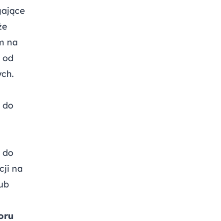
gające
że
m na
e od
ch.
 do
 do
cji na
ub
oru