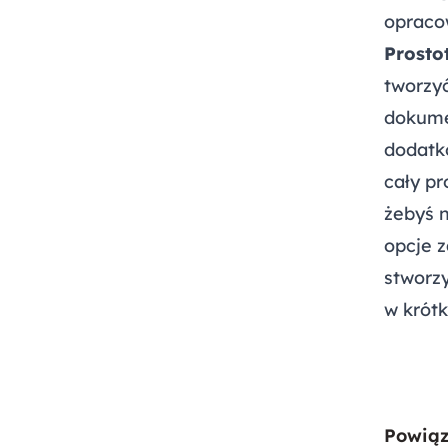
opraco
Prosto
tworzy
dokume
dodatko
cały p
żebyś n
opcje z
stworz
w krótk
Powiąz