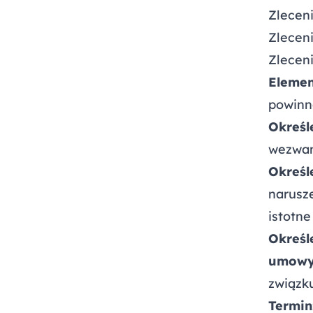
Zleceni
Zlecen
Zlecen
Elemen
powinn
Określ
wezwani
Określ
narusze
istotn
Określ
umowy
związk
Termin