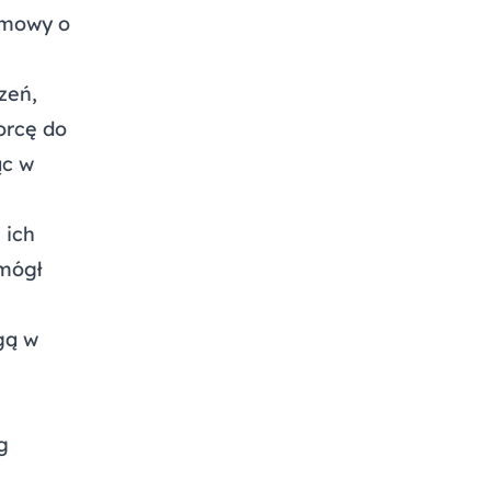
umowy o
zeń,
orcę do
ąc w
 ich
 mógł
gą w
g