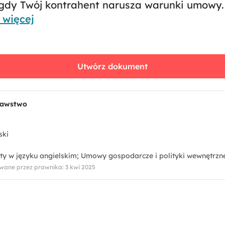
gdy Twój kontrahent narusza warunki umowy.
 więcej
Utwórz dokument
awstwo
ski
y w języku angielskim
Umowy gospodarcze i polityki wewnętrzn
wane przez prawnika: 3 kwi 2025