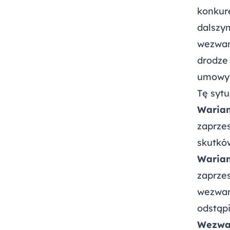
konkur
dalszy
wezwan
drodze 
umowy,
Tę sytu
Warian
zaprzes
skutkó
Warian
zaprzes
wezwan
odstąp
Wezwan