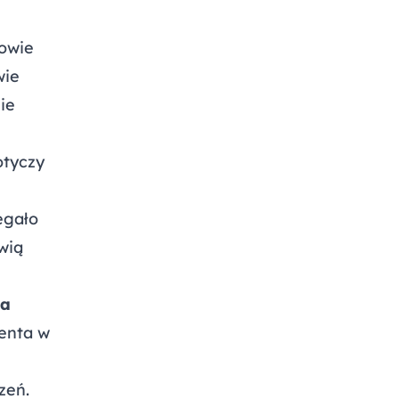
mowie
wie
ie
otyczy
egało
wią
ia
enta w
zeń.