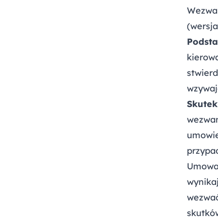
Wezwan
(wersja
Podsta
kierow
stwier
wzywaj
Skutek
wezwan
umowie
przypa
Umowa 
wynika
wezwać 
skutkó