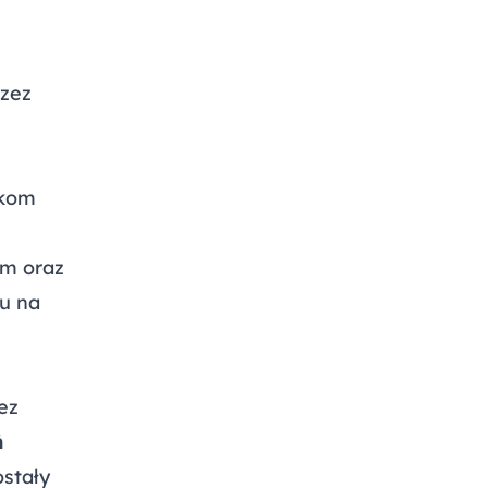
rzez
nkom
m oraz
u na
ez
ń
ostały