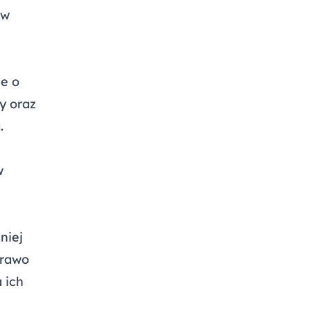
ów
je o
y oraz
.
w
niej
prawo
 ich