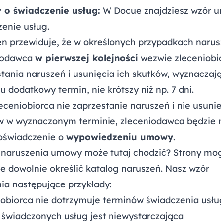
o świadczenie usług:
W Docue znajdziesz wzór 
enie usług.
en przewiduje, że w określonych przypadkach narus
iodawca
w pierwszej kolejności
wezwie zleceniobi
tania naruszeń i usunięcia ich skutków, wyznaczaj
u dodatkowy termin, nie krótszy niż np. 7 dni.
leceniobiorca nie zaprzestanie naruszeń i nie usunie
w w wyznaczonym terminie, zleceniodawca będzie
 oświadczenie o
wypowiedzeniu umowy
.
e naruszenia umowy może tutaj chodzić? Strony mo
e dowolnie określić katalog naruszeń. Nasz wzór
ia następujące przykłady:
iobiorca nie dotrzymuje terminów świadczenia usłu
 świadczonych usług jest niewystarczająca