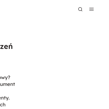
szeń
owy?
kument
nty.
ich