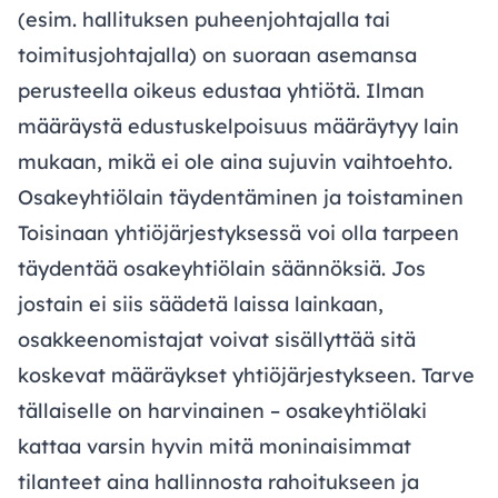
(esim. hallituksen puheenjohtajalla tai
toimitusjohtajalla) on suoraan asemansa
perusteella oikeus edustaa yhtiötä. Ilman
määräystä edustuskelpoisuus määräytyy lain
mukaan, mikä ei ole aina sujuvin vaihtoehto.
Osakeyhtiölain täydentäminen ja toistaminen
Toisinaan yhtiöjärjestyksessä voi olla tarpeen
täydentää osakeyhtiölain säännöksiä. Jos
jostain ei siis säädetä laissa lainkaan,
osakkeenomistajat voivat sisällyttää sitä
koskevat määräykset yhtiöjärjestykseen. Tarve
tällaiselle on harvinainen – osakeyhtiölaki
kattaa varsin hyvin mitä moninaisimmat
tilanteet aina hallinnosta rahoitukseen ja