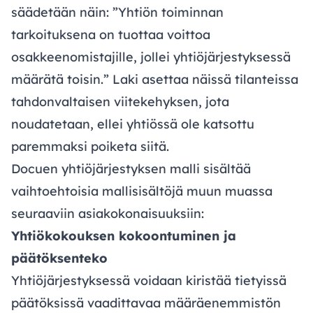
säädetään näin: ”Yhtiön toiminnan
tarkoituksena on tuottaa voittoa
osakkeenomistajille, jollei yhtiöjärjestyksessä
määrätä toisin.” Laki asettaa näissä tilanteissa
tahdonvaltaisen viitekehyksen, jota
noudatetaan, ellei yhtiössä ole katsottu
paremmaksi poiketa siitä.
Docuen yhtiöjärjestyksen malli sisältää
vaihtoehtoisia mallisisältöjä muun muassa
seuraaviin asiakokonaisuuksiin:
Yhtiökokouksen kokoontuminen ja
päätöksenteko
Yhtiöjärjestyksessä voidaan kiristää tietyissä
päätöksissä vaadittavaa määräenemmistön