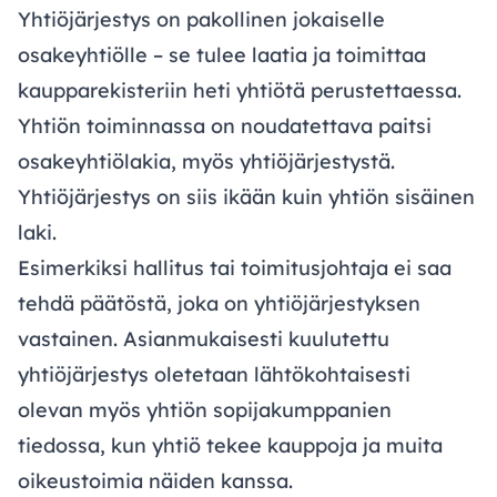
Yhtiöjärjestys on pakollinen jokaiselle
osakeyhtiölle – se tulee laatia ja toimittaa
kaupparekisteriin heti yhtiötä perustettaessa.
Yhtiön toiminnassa on noudatettava paitsi
osakeyhtiölakia, myös yhtiöjärjestystä.
Yhtiöjärjestys on siis ikään kuin yhtiön sisäinen
laki.
Esimerkiksi hallitus tai toimitusjohtaja ei saa
tehdä päätöstä, joka on yhtiöjärjestyksen
vastainen. Asianmukaisesti kuulutettu
yhtiöjärjestys oletetaan lähtökohtaisesti
olevan myös yhtiön sopijakumppanien
tiedossa, kun yhtiö tekee kauppoja ja muita
oikeustoimia näiden kanssa.