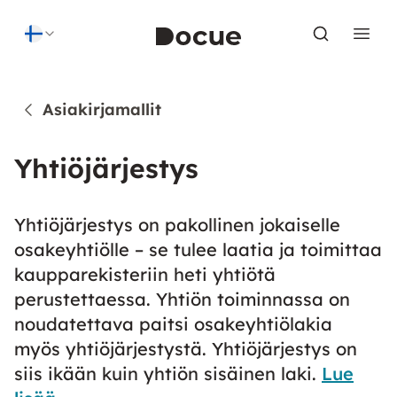
Skip to content
Asiakirjamallit
Yhtiöjärjestys
Yhtiöjärjestys on pakollinen jokaiselle
osakeyhtiölle – se tulee laatia ja toimittaa
kaupparekisteriin heti yhtiötä
perustettaessa. Yhtiön toiminnassa on
noudatettava paitsi osakeyhtiölakia
myös yhtiöjärjestystä. Yhtiöjärjestys on
siis ikään kuin yhtiön sisäinen laki.
Lue