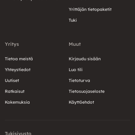
Yrittäjän tietopaketit
Tuki
Yritys
Muut
Tietoa meistä
Kirjaudu sisään
Yhteystiedot
Luo tili
Uutiset
Tietoturva
Ratkaisut
Tietosuojaseloste
Kokemuksia
Käyttöehdot
Tukisivusto