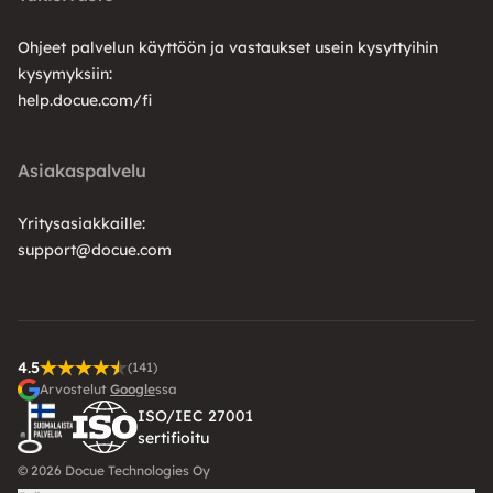
Ohjeet palvelun käyttöön ja vastaukset usein kysyttyihin
kysymyksiin:
help.docue.com/fi
Asiakaspalvelu
Yritysasiakkaille:
support@docue.com
4.5
(141)
Arvostelut
Google
ssa
ISO/IEC 27001
sertifioitu
© 2026 Docue Technologies Oy