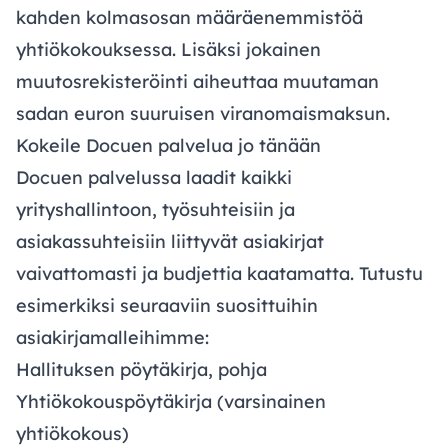
kahden kolmasosan määräenemmistöä
yhtiökokouksessa. Lisäksi jokainen
muutosrekisteröinti aiheuttaa muutaman
sadan euron suuruisen viranomaismaksun.
Kokeile Docuen palvelua jo tänään
Docuen palvelussa laadit kaikki
yrityshallintoon, työsuhteisiin ja
asiakassuhteisiin liittyvät asiakirjat
vaivattomasti ja budjettia kaatamatta. Tutustu
esimerkiksi seuraaviin suosittuihin
asiakirjamalleihimme:
Hallituksen pöytäkirja, pohja
Yhtiökokouspöytäkirja
(varsinainen
yhtiökokous)