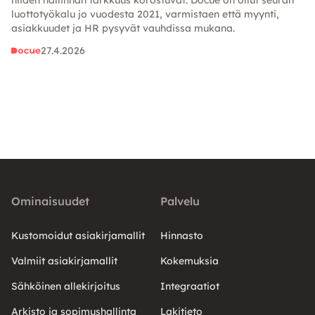
niiden hallinnan tarkkuus korostuvat. Docue on ollut seuran
luottotyökalu jo vuodesta 2021, varmistaen että myynti,
asiakkuudet ja HR pysyvät vauhdissa mukana.
27.4.2026
Ominaisuudet
Palvelu
Kustomoidut asiakirjamallit
Hinnasto
Valmiit asiakirjamallit
Kokemuksia
Sähköinen allekirjoitus
Integraatiot
Arkisto ja sopimushallinta
Lakitieto