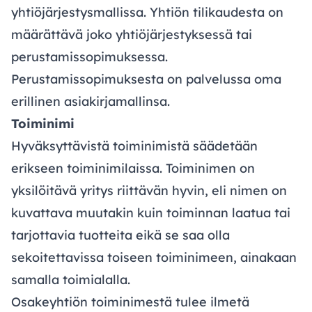
yhtiöjärjestysmallissa. Yhtiön tilikaudesta on
määrättävä joko yhtiöjärjestyksessä tai
perustamissopimuksessa.
Perustamissopimuksesta
on palvelussa oma
erillinen asiakirjamallinsa.
Toiminimi
Hyväksyttävistä toiminimistä säädetään
erikseen toiminimilaissa. Toiminimen on
yksilöitävä yritys riittävän hyvin, eli nimen on
kuvattava muutakin kuin toiminnan laatua tai
tarjottavia tuotteita eikä se saa olla
sekoitettavissa toiseen toiminimeen, ainakaan
samalla toimialalla.
Osakeyhtiön toiminimestä tulee ilmetä