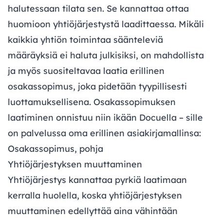
halutessaan tilata sen. Se kannattaa ottaa
huomioon yhtiöjärjestystä laadittaessa. Mikäli
kaikkia yhtiön toimintaa säänteleviä
määräyksiä ei haluta julkisiksi, on mahdollista
ja myös suositeltavaa laatia erillinen
osakassopimus, joka pidetään tyypillisesti
luottamuksellisena. Osakassopimuksen
laatiminen onnistuu niin ikään Docuella – sille
on palvelussa oma erillinen asiakirjamallinsa:
Osakassopimus, pohja
Yhtiöjärjestyksen muuttaminen
Yhtiöjärjestys kannattaa pyrkiä laatimaan
kerralla huolella, koska yhtiöjärjestyksen
muuttaminen edellyttää aina vähintään