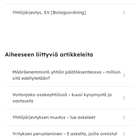
Yhtiöjärjestys, SV [Bolagsordning]
Aiheeseen liittyviä artikkeleita
Määräenemmistö yhtiön päätöksenteossa – milloin
sitä edellytetään?
Voitonjako osakeyhtiössä – kuusi kysymystä ja
vastausta
Yhtiöjärjestyksen muutos – lue askeleet
Yrityksen perustaminen – 5 askelta, joilla onnistut