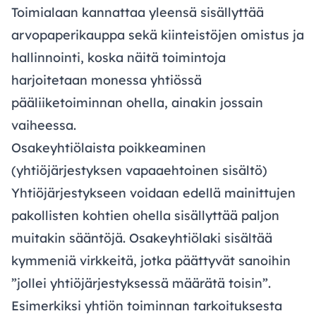
Toimialaan kannattaa yleensä sisällyttää
arvopaperikauppa sekä kiinteistöjen omistus ja
hallinnointi, koska näitä toimintoja
harjoitetaan monessa yhtiössä
pääliiketoiminnan ohella, ainakin jossain
vaiheessa.
Osakeyhtiölaista poikkeaminen
(yhtiöjärjestyksen vapaaehtoinen sisältö)
Yhtiöjärjestykseen voidaan edellä mainittujen
pakollisten kohtien ohella sisällyttää paljon
muitakin sääntöjä. Osakeyhtiölaki sisältää
kymmeniä virkkeitä, jotka päättyvät sanoihin
”jollei yhtiöjärjestyksessä määrätä toisin”.
Esimerkiksi yhtiön toiminnan tarkoituksesta