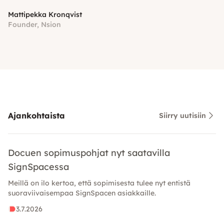
Mattipekka Kronqvist
Founder, Nsion
Ajankohtaista
Siirry uutisiin
Docuen sopimuspohjat nyt saatavilla
SignSpacessa
Meillä on ilo kertoa, että sopimisesta tulee nyt entistä
suoraviivaisempaa SignSpacen asiakkaille.
3.7.2026