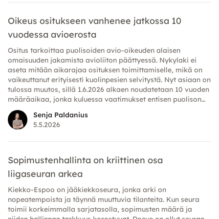
Oikeus ositukseen vanhenee jatkossa 10
vuodessa avioerosta
Ositus tarkoittaa puolisoiden avio-oikeuden alaisen
omaisuuden jakamista avioliiton päättyessä. Nykylaki ei
aseta mitään aikarajaa osituksen toimittamiselle, mikä on
vaikeuttanut erityisesti kuolinpesien selvitystä. Nyt asiaan on
tulossa muutos, sillä 1.6.2026 alkaen noudatetaan 10 vuoden
määräaikaa, jonka kuluessa vaatimukset entisen puolison
omaisuutta kohtaan on esitettävä.
Senja Paldanius
5.5.2026
Sopimustenhallinta on kriittinen osa
liigaseuran arkea
Kiekko-Espoo on jääkiekkoseura, jonka arki on
nopeatempoista ja täynnä muuttuvia tilanteita. Kun seura
toimii korkeimmalla sarjatasolla, sopimusten määrä ja