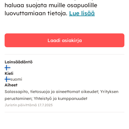
haluaa suojata muille osapuolille
luovuttamiaan tietoja.
Lue lisää
Laadi asiakirja
Lainsäädäntö
Kieli
suomi
Aiheet
Salassapito, tietosuoja ja aineettomat oikeudet
Yrityksen
perustaminen
Yhteistyö ja kumppanuudet
Juristin päivittämä 17.7.2025