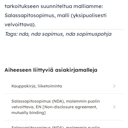
tarkoitukseen suunniteltua malliamme:
Salassapitosopimus, malli
(yksipuolisesti
velvoittava).
Tags: nda, nda sopimus, nda sopimuspohja
Aiheeseen liittyviä asiakirjamalleja
Kauppakirja, liiketoiminta
Salassapitosopimus (NDA), molemmin puolin
velvoittava, EN [Non-disclosure agreement,
mutually binding]
Salassapitosopimus (NDA), molemmin puolin