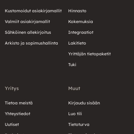
Kustomoidut asiakirjamallit
Hinnasto
Valmiit asiakirjamallit
Kokemuksia
Sähköinen allekirjoitus
Integraatiot
Arkisto ja sopimushallinta
Lakitieto
Yrittäjän tietopaketit
Tuki
Yritys
Muut
Tietoa meistä
Kirjaudu sisään
Yhteystiedot
Luo tili
Uutiset
Tietoturva