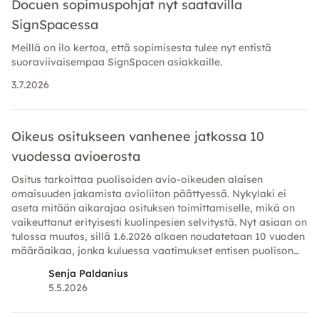
Docuen sopimuspohjat nyt saatavilla
SignSpacessa
Meillä on ilo kertoa, että sopimisesta tulee nyt entistä
suoraviivaisempaa SignSpacen asiakkaille.
3.7.2026
Oikeus ositukseen vanhenee jatkossa 10
vuodessa avioerosta
Ositus tarkoittaa puolisoiden avio-oikeuden alaisen
omaisuuden jakamista avioliiton päättyessä. Nykylaki ei
aseta mitään aikarajaa osituksen toimittamiselle, mikä on
vaikeuttanut erityisesti kuolinpesien selvitystä. Nyt asiaan on
tulossa muutos, sillä 1.6.2026 alkaen noudatetaan 10 vuoden
määräaikaa, jonka kuluessa vaatimukset entisen puolison
omaisuutta kohtaan on esitettävä.
Senja Paldanius
5.5.2026