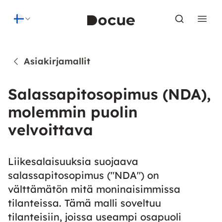
Skip to content
Asiakirjamallit
Salassapitosopimus (NDA),
molemmin puolin
velvoittava
Liikesalaisuuksia suojaava
salassapitosopimus ("NDA") on
välttämätön mitä moninaisimmissa
tilanteissa. Tämä malli soveltuu
tilanteisiin, joissa useampi osapuoli