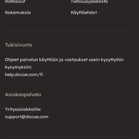
Ratkaisut
Tietosuojaseloste
Kokemuksia
Käyttöehdot
Tukisivusto
Ohjeet palvelun käyttöön ja vastaukset usein kysyttyihin
kysymyksiin:
help.docue.com/fi
Asiakaspalvelu
Yritysasiakkaille:
support@docue.com