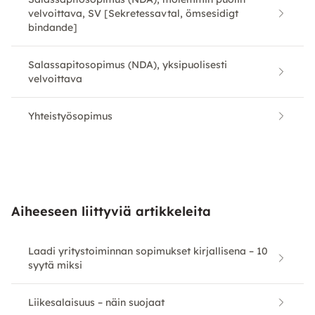
velvoittava, SV [Sekretessavtal, ömsesidigt
bindande]
Salassapitosopimus (NDA), yksipuolisesti
velvoittava
Yhteistyösopimus
Aiheeseen liittyviä artikkeleita
Laadi yritystoiminnan sopimukset kirjallisena – 10
syytä miksi
Liikesalaisuus – näin suojaat