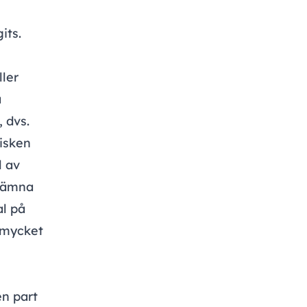
s
its.
ller
a
 dvs.
risken
l av
rlämna
al på
 mycket
en part