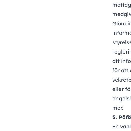
mottaga
medgiva
Glöm in
informa
styrel
regler
att inf
för att
sekret
eller f
engels
mer.
3. Påfö
En vanl