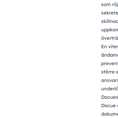
som röj
sekrete
skillna
uppkomm
överträ
En vite
ändamå
prevent
större 
ansvar
underl
Docues
Docue 
dokumen