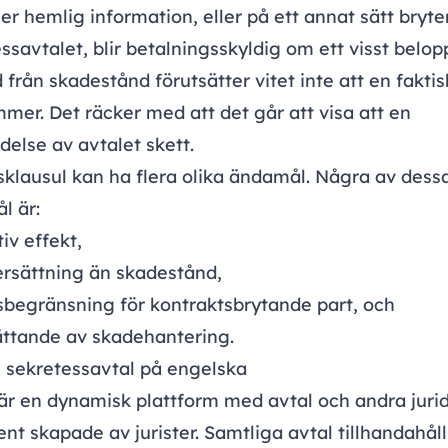
er hemlig information, eller på ett annat sätt bryt
ssavtalet, blir betalningsskyldig om ett visst belopp.
d från skadestånd förutsätter vitet inte att en fakti
er. Det räcker med att det går att visa att en
delse av avtalet skett.
sklausul kan ha
flera olika ändamål
. Några av dess
l är:
iv effekt,
ersättning än skadestånd,
sbegränsning för kontraktsbrytande part, och
ättande av skadehantering.
 sekretessavtal på engelska
är en dynamisk plattform med avtal och andra juri
t skapade av jurister. Samtliga avtal tillhandahåll