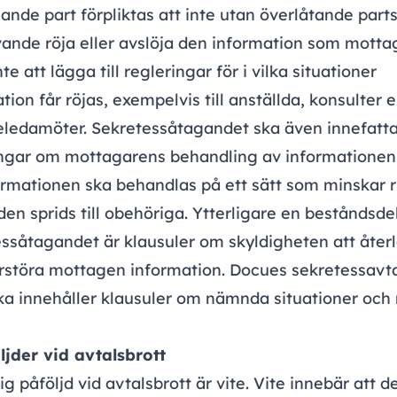
nde part förpliktas att inte utan överlåtande part
nde röja eller avslöja den information som mottag
te att lägga till regleringar för i vilka situationer
tion får röjas, exempelvis till anställda, konsulter e
seledamöter. Sekretessåtagandet ska även innefatt
ingar om mottagarens behandling av informationen,
ormationen ska behandlas på ett sätt som minskar 
 den sprids till obehöriga. Ytterligare en beståndsde
essåtagandet är klausuler om skyldigheten att åte
örstöra mottagen information. Docues sekretessavt
ka innehåller klausuler om nämnda situationer och
ljder vid avtalsbrott
ig påföljd vid avtalsbrott är vite. Vite innebär att d