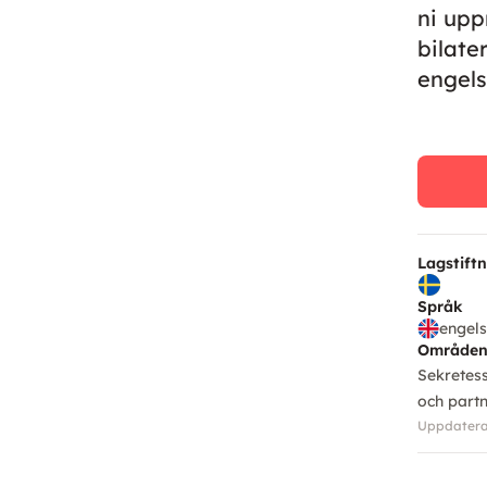
ni upp
bilate
engels
Lagstift
Språk
engel
Område
Sekretess
och part
Uppdaterad