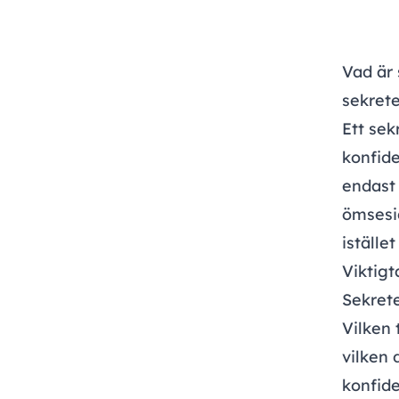
Vad är 
sekret
Ett sek
konfide
endast 
ömsesi
iställe
Viktigt
Sekret
Vilken 
vilken 
konfide