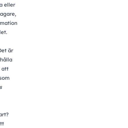
a eller
tagare,
rmation
et.
Det är
hålla
 att
 som
s
art?
tt