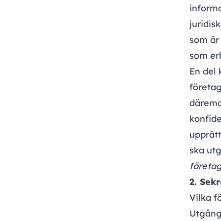
informa
juridis
som är
som erh
En del 
företa
däremot
konfide
upprätt
ska utg
företa
2. Sek
Vilka f
Utgång