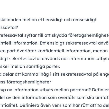
skillnaden mellan ett ensidigt och ömsesidigt
essavtal?
retessavtal syftar till att skydda företagshemlighet
ntiell information. Ett
ensidigt
sekretessavtal anvä
en part överlåter konfidentiell information, medan 
digt sekretessavtal används när informationsutbyt
t sker mellan samtliga parter.
a delar att komma ihåg i sitt sekretessavtal på eng
ess företagshemligheter
typ av information utbyts mellan parterna? Definie
del av den information som överlåts som ska omfat
ntialitet. Definiera även vem som har rätt att ta de