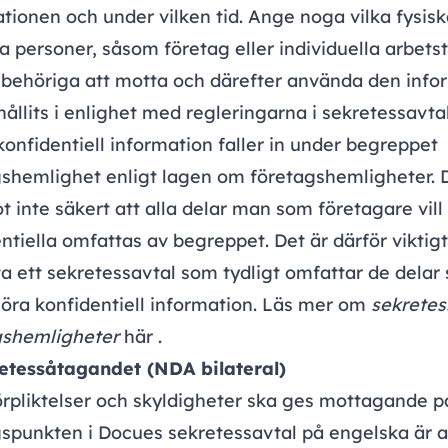
tionen och under vilken tid. Ange noga vilka fysisk
ka personer, såsom företag eller individuella arbets
 behöriga att motta och därefter använda den info
ållits i enlighet med regleringarna i sekretessavtal
konfidentiell information faller in under begreppet
gshemlighet
enligt lagen om företagshemligheter. 
 inte säkert att alla delar man som företagare vill 
ntiella omfattas av begreppet. Det är därför viktigt
a ett sekretessavtal som tydligt omfattar de delar
öra konfidentiell information. Läs mer om
sekretes
gshemligheter
här
.
retessåtagandet (NDA bilateral)
örpliktelser och skyldigheter ska ges mottagande p
spunkten i Docues sekretessavtal på engelska är a