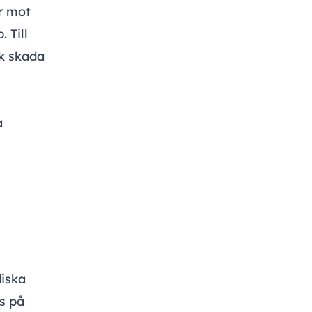
er mot
 Till
sk skada
a
diska
s på