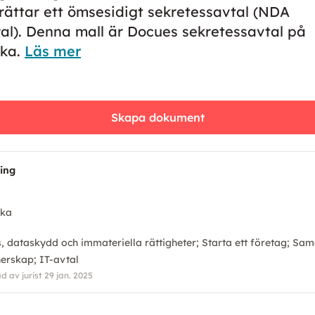
rättar ett ömsesidigt sekretessavtal (NDA
ral). Denna mall är Docues sekretessavtal på
ka.
Läs mer
Skapa dokument
ning
ska
n
, dataskydd och immateriella rättigheter
Starta ett företag
Sam
nerskap
IT-avtal
 av jurist 29 jan. 2025