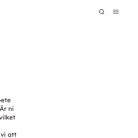
bete
Är ni
vilket
vi att