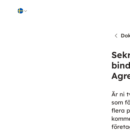
Skip to content
Do
Sekr
bin
Agre
Är ni 
som fö
flera 
kommer
företa