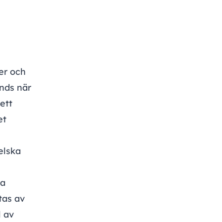
er och
nds när
ett
et
elska
ra
tas av
l av