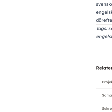
svenska
engels
därefte
Tags: s
engelsk
Relate
Proje
Samar
Sekre