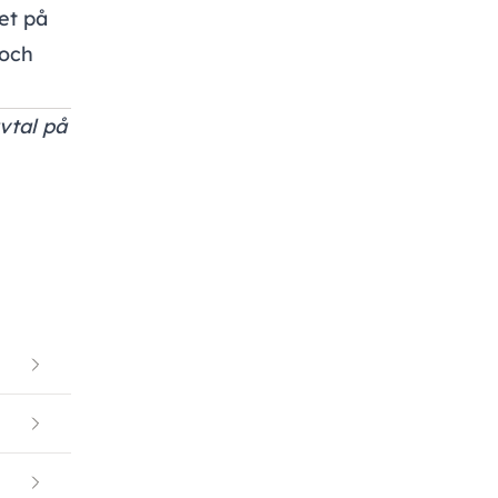
et på
 och
vtal på