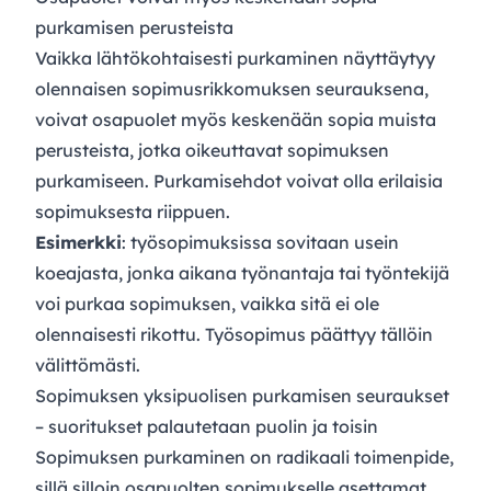
purkamisen perusteista
Vaikka lähtökohtaisesti purkaminen näyttäytyy
olennaisen sopimusrikkomuksen seurauksena,
voivat osapuolet myös keskenään sopia muista
perusteista, jotka oikeuttavat sopimuksen
purkamiseen. Purkamisehdot voivat olla erilaisia
sopimuksesta riippuen.
Esimerkki
: työsopimuksissa sovitaan usein
koeajasta, jonka aikana työnantaja tai työntekijä
voi purkaa sopimuksen, vaikka sitä ei ole
olennaisesti rikottu. Työsopimus päättyy tällöin
välittömästi.
Sopimuksen yksipuolisen purkamisen seuraukset
– suoritukset palautetaan puolin ja toisin
Sopimuksen purkaminen on radikaali toimenpide,
sillä silloin osapuolten sopimukselle asettamat