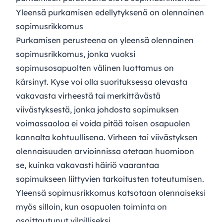
Yleensä purkamisen edellytyksenä on olennainen
sopimusrikkomus
Purkamisen perusteena on yleensä olennainen
sopimusrikkomus, jonka vuoksi
sopimusosapuolten välinen luottamus on
kärsinyt. Kyse voi olla suorituksessa olevasta
vakavasta virheestä tai merkittävästä
viivästyksestä, jonka johdosta sopimuksen
voimassaoloa ei voida pitää toisen osapuolen
kannalta kohtuullisena. Virheen tai viivästyksen
olennaisuuden arvioinnissa otetaan huomioon
se, kuinka vakavasti häiriö vaarantaa
sopimukseen liittyvien tarkoitusten toteutumisen.
Yleensä sopimusrikkomus katsotaan olennaiseksi
myös silloin, kun osapuolen toiminta on
osoittautunut vilpilliseksi.