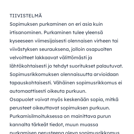
TIIVISTELMÄ
Sopimuksen purkaminen on eri asia kuin
irtisanominen. Purkaminen tulee yleensä
kyseeseen viimesijaisesti olennaisen virheen tai
viivästyksen seurauksena, jolloin osapuolten
velvoitteet lakkaavat välittömästi ja
lähtökohtaisesti jo tehdyt suoritukset palautuvat.
Sopimusrikkomuksen olennaisuutta arvioidaan
tapauskohtaisesti. Vähäinen sopimusrikkomus ei
automaattisesti oikeuta purkuun.
Osapuolet voivat myös keskenään sopia, mitkä
perusteet oikeuttavat sopimuksen purkuun.
Purkamisilmoituksessa on mainittava purun
kannalta tärkeät tiedot, muun muassa
purkamisen perusteena oleva sopimusrikkomus.