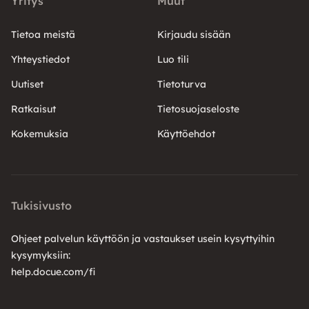
Yritys
Muut
Tietoa meistä
Kirjaudu sisään
Yhteystiedot
Luo tili
Uutiset
Tietoturva
Ratkaisut
Tietosuojaseloste
Kokemuksia
Käyttöehdot
Tukisivusto
Ohjeet palvelun käyttöön ja vastaukset usein kysyttyihin
kysymyksiin:
help.docue.com/fi