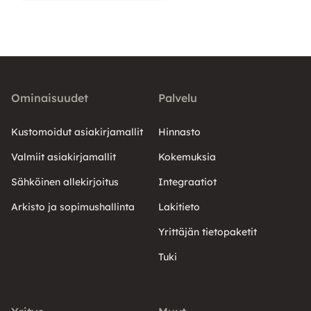
Ominaisuudet
Palvelu
Kustomoidut asiakirjamallit
Hinnasto
Valmiit asiakirjamallit
Kokemuksia
Sähköinen allekirjoitus
Integraatiot
Arkisto ja sopimushallinta
Lakitieto
Yrittäjän tietopaketit
Tuki