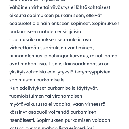
Vähäinen virhe tai viivästys ei lähtökohtaisesti
oikeuta sopimuksen purkamiseen, elleivät
osapuolet ole näin erikseen sopineet. Sopimuksen
purkamiseen nähden ensisijaisia
sopimusrikkomuksen seurauksia ovat
virheettömän suorituksen vaatiminen,
hinnanalennus ja vahingonkorvaus, mikäli nämä
ovat mahdollisia. Lisäksi lainsäädännössä on
yksityiskohtaisia edellytyksiä tietyntyyppisten
sopimusten purkamiselle.
Kun edellytykset purkamiselle täyttyvät,
tuomioistuimen tai viranomaisen
myötävaikutusta ei vaadita, vaan virheestä
kärsinyt osapuoli voi tehdä purkamisen
itsenäisesti. Sopimuksen purkamisen voidaan
katsoa olevan mahdollista esimerkiksi