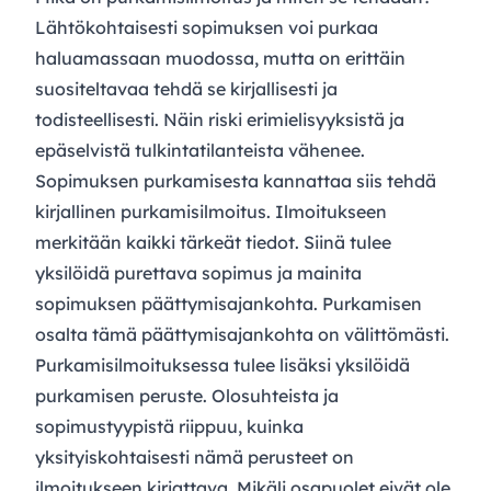
Lähtökohtaisesti sopimuksen voi purkaa
haluamassaan muodossa, mutta on erittäin
suositeltavaa tehdä se kirjallisesti ja
todisteellisesti. Näin riski erimielisyyksistä ja
epäselvistä tulkintatilanteista vähenee.
Sopimuksen purkamisesta kannattaa siis tehdä
kirjallinen purkamisilmoitus. Ilmoitukseen
merkitään kaikki tärkeät tiedot. Siinä tulee
yksilöidä purettava sopimus ja mainita
sopimuksen päättymisajankohta. Purkamisen
osalta tämä päättymisajankohta on välittömästi.
Purkamisilmoituksessa tulee lisäksi yksilöidä
purkamisen peruste. Olosuhteista ja
sopimustyypistä riippuu, kuinka
yksityiskohtaisesti nämä perusteet on
ilmoitukseen kirjattava. Mikäli osapuolet eivät ole