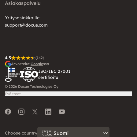
Asiakaspalvelu
Yritysasiakkaille:
support@docue.com
4.5
(142)
Arvostelut
Google
ssa
ISO/IEC 27001
sertifioitu
© 2026 Docue Technologies Oy
Evästeet
Facebook
Instagram
Twitter
LinkedIn
Youtube
Choose country