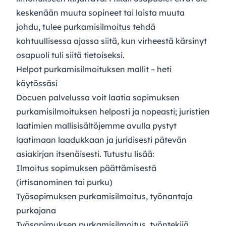
keskenään muuta sopineet tai laista muuta
johdu, tulee purkamisilmoitus tehdä
kohtuullisessa ajassa siitä, kun virheestä kärsinyt
osapuoli tuli siitä tietoiseksi.
Helpot purkamisilmoituksen mallit – heti
käytössäsi
Docuen palvelussa voit laatia sopimuksen
purkamisilmoituksen helposti ja nopeasti; juristien
laatimien mallisisältöjemme avulla pystyt
laatimaan laadukkaan ja juridisesti pätevän
asiakirjan itsenäisesti. Tutustu lisää:
Ilmoitus sopimuksen päättämisestä
(irtisanominen tai purku)
Työsopimuksen purkamisilmoitus, työnantaja
purkajana
Työsopimuksen purkamisilmoitus, työntekijä