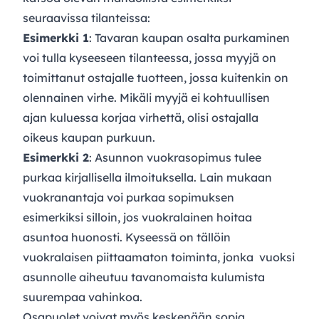
seuraavissa tilanteissa:
Esimerkki 1
: Tavaran kaupan osalta purkaminen
voi tulla kyseeseen tilanteessa, jossa myyjä on
toimittanut ostajalle tuotteen, jossa kuitenkin on
olennainen virhe. Mikäli myyjä ei kohtuullisen
ajan kuluessa korjaa virhettä, olisi ostajalla
oikeus kaupan purkuun.
Esimerkki 2
: Asunnon vuokrasopimus tulee
purkaa kirjallisella ilmoituksella. Lain mukaan
vuokranantaja voi purkaa sopimuksen
esimerkiksi silloin, jos vuokralainen hoitaa
asuntoa huonosti. Kyseessä on tällöin
vuokralaisen piittaamaton toiminta, jonka vuoksi
asunnolle aiheutuu tavanomaista kulumista
suurempaa vahinkoa.
Osapuolet voivat myös keskenään sopia