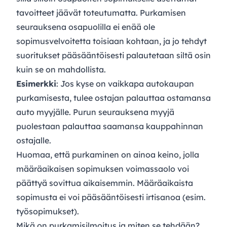
tavoitteet jäävät toteutumatta. Purkamisen
seurauksena osapuolilla ei enää ole
sopimusvelvoitetta toisiaan kohtaan, ja jo tehdyt
suoritukset pääsääntöisesti palautetaan siltä osin
kuin se on mahdollista.
Esimerkki
: Jos kyse on vaikkapa autokaupan
purkamisesta, tulee ostajan palauttaa ostamansa
auto myyjälle. Purun seurauksena myyjä
puolestaan palauttaa saamansa kauppahinnan
ostajalle.
Huomaa, että purkaminen on ainoa keino, jolla
määräaikaisen sopimuksen voimassaolo voi
päättyä sovittua aikaisemmin. Määräaikaista
sopimusta ei voi pääsääntöisesti irtisanoa (esim.
työsopimukset).
Mikä on purkamisilmoitus ja miten se tehdään?