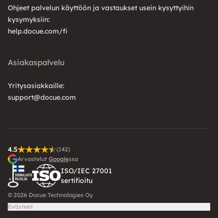
Ohjeet palvelun käyttöön ja vastaukset usein kysyttyihin
kysymyksiin:
help.docue.com/fi
Asiakaspalvelu
Yritysasiakkaille:
support@docue.com
4.5
(142)
Arvostelut
Google
ssa
ISO/IEC 27001
sertifioitu
© 2026 Docue Technologies Oy
Evästeet