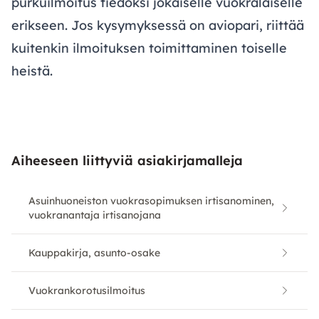
purkuilmoitus tiedoksi jokaiselle vuokralaiselle
erikseen. Jos kysymyksessä on aviopari, riittää
kuitenkin ilmoituksen toimittaminen toiselle
heistä.
Aiheeseen liittyviä asiakirjamalleja
Asuinhuoneiston vuokrasopimuksen irtisanominen,
vuokranantaja irtisanojana
Kauppakirja, asunto-osake
Vuokrankorotusilmoitus