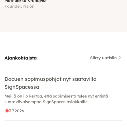
Mattipekka Kronqvist
Founder, Nsion
Ajankohtaista
Siirry uutisiin
Docuen sopimuspohjat nyt saatavilla
SignSpacessa
Meillä on ilo kertoa, että sopimisesta tulee nyt entistä
suoraviivaisempaa SignSpacen asiakkaille.
3.7.2026