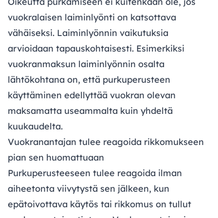
Oikeutta purkamiseen ei kuitenkaan ole, jos
vuokralaisen laiminlyönti on katsottava
vähäiseksi. Laiminlyönnin vaikutuksia
arvioidaan tapauskohtaisesti. Esimerkiksi
vuokranmaksun laiminlyönnin osalta
lähtökohtana on, että purkuperusteen
käyttäminen edellyttää vuokran olevan
maksamatta useammalta kuin yhdeltä
kuukaudelta.
Vuokranantajan tulee reagoida rikkomukseen
pian sen huomattuaan
Purkuperusteeseen tulee reagoida ilman
aiheetonta viivytystä sen jälkeen, kun
epätoivottava käytös tai rikkomus on tullut