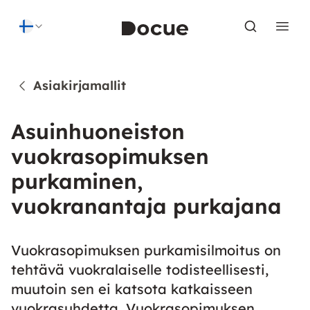
Skip to content
Asiakirjamallit
Asuinhuoneiston
vuokrasopimuksen
purkaminen,
vuokranantaja purkajana
Vuokrasopimuksen purkamisilmoitus on
tehtävä vuokralaiselle todisteellisesti,
muutoin sen ei katsota katkaisseen
vuokrasuhdetta. Vuokrasopimuksen