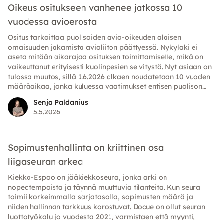
Oikeus ositukseen vanhenee jatkossa 10
vuodessa avioerosta
Ositus tarkoittaa puolisoiden avio-oikeuden alaisen
omaisuuden jakamista avioliiton päättyessä. Nykylaki ei
aseta mitään aikarajaa osituksen toimittamiselle, mikä on
vaikeuttanut erityisesti kuolinpesien selvitystä. Nyt asiaan on
tulossa muutos, sillä 1.6.2026 alkaen noudatetaan 10 vuoden
määräaikaa, jonka kuluessa vaatimukset entisen puolison
omaisuutta kohtaan on esitettävä.
Senja Paldanius
5.5.2026
Sopimustenhallinta on kriittinen osa
liigaseuran arkea
Kiekko-Espoo on jääkiekkoseura, jonka arki on
nopeatempoista ja täynnä muuttuvia tilanteita. Kun seura
toimii korkeimmalla sarjatasolla, sopimusten määrä ja
niiden hallinnan tarkkuus korostuvat. Docue on ollut seuran
luottotyökalu jo vuodesta 2021, varmistaen että myynti,