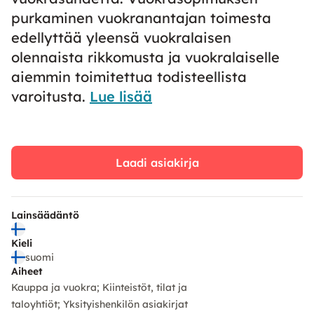
purkaminen vuokranantajan toimesta
edellyttää yleensä vuokralaisen
olennaista rikkomusta ja vuokralaiselle
aiemmin toimitettua todisteellista
varoitusta.
Lue lisää
Laadi asiakirja
Lainsäädäntö
Kieli
suomi
Aiheet
Kauppa ja vuokra
Kiinteistöt, tilat ja
taloyhtiöt
Yksityishenkilön asiakirjat