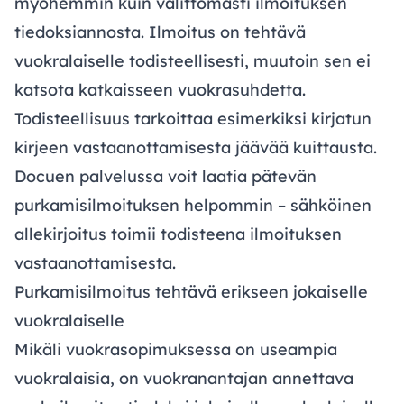
myöhemmin kuin välittömästi ilmoituksen
tiedoksiannosta. Ilmoitus on tehtävä
vuokralaiselle todisteellisesti, muutoin sen ei
katsota katkaisseen vuokrasuhdetta.
Todisteellisuus tarkoittaa esimerkiksi kirjatun
kirjeen vastaanottamisesta jäävää kuittausta.
Docuen palvelussa voit laatia pätevän
purkamisilmoituksen helpommin – sähköinen
allekirjoitus toimii todisteena ilmoituksen
vastaanottamisesta.
Purkamisilmoitus tehtävä erikseen jokaiselle
vuokralaiselle
Mikäli vuokrasopimuksessa on useampia
vuokralaisia, on vuokranantajan annettava