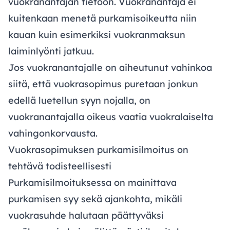
vuokranantajan tietoon. Vuokranantaja ei
kuitenkaan menetä purkamisoikeutta niin
kauan kuin esimerkiksi vuokranmaksun
laiminlyönti jatkuu.
Jos vuokranantajalle on aiheutunut vahinkoa
siitä, että vuokrasopimus puretaan jonkun
edellä luetellun syyn nojalla, on
vuokranantajalla oikeus vaatia vuokralaiselta
vahingonkorvausta.
Vuokrasopimuksen purkamisilmoitus on
tehtävä todisteellisesti
Purkamisilmoituksessa on mainittava
purkamisen syy sekä ajankohta, mikäli
vuokrasuhde halutaan päättyväksi