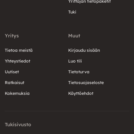
Yrittäjän tietopaketit
Tuki
Yritys
Muut
Tietoa meistä
Kirjaudu sisään
Yhteystiedot
Luo tili
Uutiset
Tietoturva
Ratkaisut
Tietosuojaseloste
Kokemuksia
Käyttöehdot
Tukisivusto