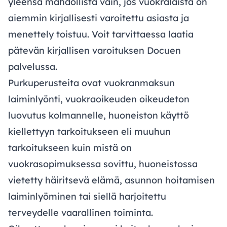
yleensä mahdollista vain, jos vuokralaista on
aiemmin kirjallisesti varoitettu asiasta ja
menettely toistuu. Voit tarvittaessa laatia
pätevän kirjallisen varoituksen Docuen
palvelussa.
Purkuperusteita ovat vuokranmaksun
laiminlyönti, vuokraoikeuden oikeudeton
luovutus kolmannelle, huoneiston käyttö
kiellettyyn tarkoitukseen eli muuhun
tarkoitukseen kuin mistä on
vuokrasopimuksessa sovittu, huoneistossa
vietetty häiritsevä elämä, asunnon hoitamisen
laiminlyöminen tai siellä harjoitettu
terveydelle vaarallinen toiminta.