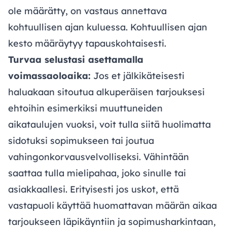
ole määrätty, on vastaus annettava
kohtuullisen ajan kuluessa. Kohtuullisen ajan
kesto määräytyy tapauskohtaisesti.
Turvaa selustasi asettamalla
voimassaoloaika:
Jos et jälkikäteisesti
haluakaan sitoutua alkuperäisen tarjouksesi
ehtoihin esimerkiksi muuttuneiden
aikataulujen vuoksi, voit tulla siitä huolimatta
sidotuksi sopimukseen tai joutua
vahingonkorvausvelvolliseksi. Vähintään
saattaa tulla mielipahaa, joko sinulle tai
asiakkaallesi. Erityisesti jos uskot, että
vastapuoli käyttää huomattavan määrän aikaa
tarjoukseen läpikäyntiin ja sopimusharkintaan,