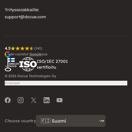
Yritysasiakkaille:
support@docue.com
4.5
(141)
Arvostelut
Google
ssa
ISO/IEC 27001
sertifioitu
© 2026 Docue Technologies Oy
Evästeet
Facebook
Instagram
Twitter
LinkedIn
Youtube
Choose country