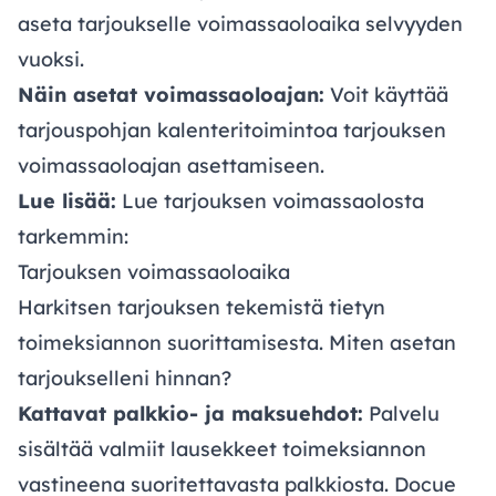
aseta tarjoukselle voimassaoloaika selvyyden
vuoksi.
Näin asetat voimassaoloajan:
Voit käyttää
tarjouspohjan kalenteritoimintoa tarjouksen
voimassaoloajan asettamiseen.
Lue lisää:
Lue tarjouksen voimassaolosta
tarkemmin:
Tarjouksen voimassaoloaika
Harkitsen tarjouksen tekemistä tietyn
toimeksiannon suorittamisesta. Miten asetan
tarjoukselleni hinnan?
Kattavat palkkio- ja maksuehdot:
Palvelu
sisältää valmiit lausekkeet toimeksiannon
vastineena suoritettavasta palkkiosta. Docue