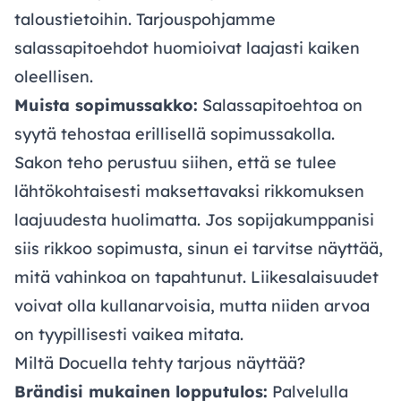
taloustietoihin. Tarjouspohjamme
salassapitoehdot huomioivat laajasti kaiken
oleellisen.
Muista sopimussakko:
Salassapitoehtoa on
syytä tehostaa erillisellä sopimussakolla.
Sakon teho perustuu siihen, että se tulee
lähtökohtaisesti maksettavaksi rikkomuksen
laajuudesta huolimatta. Jos sopijakumppanisi
siis rikkoo sopimusta, sinun ei tarvitse näyttää,
mitä vahinkoa on tapahtunut. Liikesalaisuudet
voivat olla kullanarvoisia, mutta niiden arvoa
on tyypillisesti vaikea mitata.
Miltä Docuella tehty tarjous näyttää?
Brändisi mukainen lopputulos:
Palvelulla