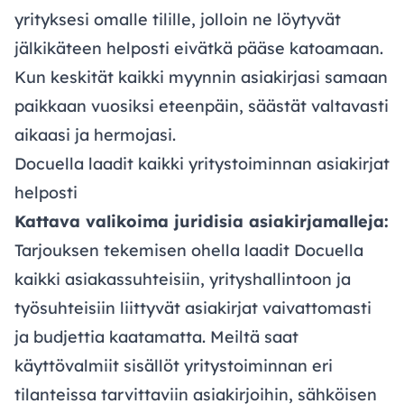
yrityksesi omalle tilille, jolloin ne löytyvät
jälkikäteen helposti eivätkä pääse katoamaan.
Kun keskität kaikki myynnin asiakirjasi samaan
paikkaan vuosiksi eteenpäin, säästät valtavasti
aikaasi ja hermojasi.
Docuella laadit kaikki yritystoiminnan asiakirjat
helposti
Kattava valikoima juridisia asiakirjamalleja:
Tarjouksen tekemisen ohella laadit Docuella
kaikki asiakassuhteisiin, yrityshallintoon ja
työsuhteisiin liittyvät asiakirjat vaivattomasti
ja budjettia kaatamatta. Meiltä saat
käyttövalmiit sisällöt yritystoiminnan eri
tilanteissa tarvittaviin asiakirjoihin, sähköisen