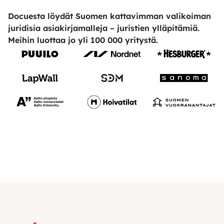
Docuesta löydät Suomen kattavimman valikoiman
juridisia asiakirjamalleja – juristien ylläpitämiä.
Meihin luottaa jo yli 100 000 yritystä.