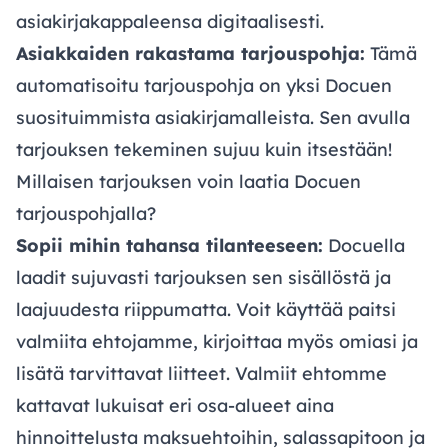
asiakirjakappaleensa digitaalisesti.
Asiakkaiden rakastama tarjouspohja:
Tämä
automatisoitu tarjouspohja on yksi Docuen
suosituimmista asiakirjamalleista. Sen avulla
tarjouksen tekeminen sujuu kuin itsestään!
Millaisen tarjouksen voin laatia Docuen
tarjouspohjalla?
Sopii mihin tahansa tilanteeseen:
Docuella
laadit sujuvasti tarjouksen sen sisällöstä ja
laajuudesta riippumatta. Voit käyttää paitsi
valmiita ehtojamme, kirjoittaa myös omiasi ja
lisätä tarvittavat liitteet. Valmiit ehtomme
kattavat lukuisat eri osa-alueet aina
hinnoittelusta maksuehtoihin, salassapitoon ja