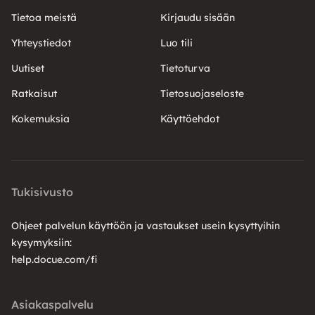
Tietoa meistä
Kirjaudu sisään
Yhteystiedot
Luo tili
Uutiset
Tietoturva
Ratkaisut
Tietosuojaseloste
Kokemuksia
Käyttöehdot
Tukisivusto
Ohjeet palvelun käyttöön ja vastaukset usein kysyttyihin
kysymyksiin:
help.docue.com/fi
Asiakaspalvelu