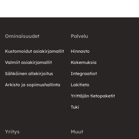
Ominaisuudet
Palvelu
Kustomoidut asiakirjamallit
Hinnasto
Valmiit asiakirjamallit
Kokemuksia
Sähköinen allekirjoitus
Integraatiot
Arkisto ja sopimushallinta
Lakitieto
Yrittäjän tietopaketit
Tuki
Yritys
Muut