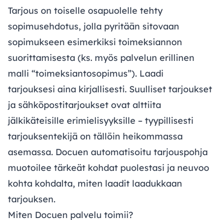
Tarjous on toiselle osapuolelle tehty
sopimusehdotus, jolla pyritään sitovaan
sopimukseen esimerkiksi toimeksiannon
suorittamisesta (ks. myös palvelun erillinen
malli “
toimeksiantosopimus
”). Laadi
tarjouksesi aina kirjallisesti. Suulliset tarjoukset
ja sähköpostitarjoukset ovat alttiita
jälkikäteisille erimielisyyksille – tyypillisesti
tarjouksentekijä on tällöin heikommassa
asemassa. Docuen automatisoitu tarjouspohja
muotoilee tärkeät kohdat puolestasi ja neuvoo
kohta kohdalta, miten laadit laadukkaan
tarjouksen.
Miten Docuen palvelu toimii?