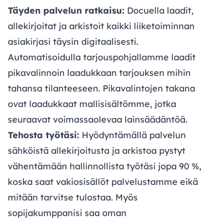
Täyden palvelun ratkaisu:
Docuella laadit,
allekirjoitat ja arkistoit kaikki liiketoiminnan
asiakirjasi täysin digitaalisesti.
Automatisoidulla tarjouspohjallamme laadit
pikavalinnoin laadukkaan tarjouksen mihin
tahansa tilanteeseen. Pikavalintojen takana
ovat laadukkaat mallisisältömme, jotka
seuraavat voimassaolevaa lainsäädäntöä.
Tehosta työtäsi:
Hyödyntämällä palvelun
sähköistä allekirjoitusta ja arkistoa pystyt
vähentämään hallinnollista työtäsi jopa 90 %,
koska saat vakiosisällöt palvelustamme eikä
mitään tarvitse tulostaa. Myös
sopijakumppanisi saa oman