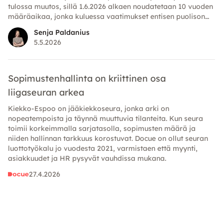
tulossa muutos, sillä 1.6.2026 alkaen noudatetaan 10 vuoden
määräaikaa, jonka kuluessa vaatimukset entisen puolison
omaisuutta kohtaan on esitettävä.
Senja Paldanius
5.5.2026
Sopimustenhallinta on kriittinen osa
liigaseuran arkea
Kiekko-Espoo on jääkiekkoseura, jonka arki on
nopeatempoista ja täynnä muuttuvia tilanteita. Kun seura
toimii korkeimmalla sarjatasolla, sopimusten määrä ja
niiden hallinnan tarkkuus korostuvat. Docue on ollut seuran
luottotyökalu jo vuodesta 2021, varmistaen että myynti,
asiakkuudet ja HR pysyvät vauhdissa mukana.
27.4.2026