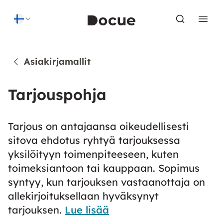
Skip to content
Asiakirjamallit
Tarjouspohja
Tarjous on antajaansa oikeudellisesti
sitova ehdotus ryhtyä tarjouksessa
yksilöityyn toimenpiteeseen, kuten
toimeksiantoon tai kauppaan. Sopimus
syntyy, kun tarjouksen vastaanottaja on
allekirjoituksellaan hyväksynyt
tarjouksen.
Lue lisää