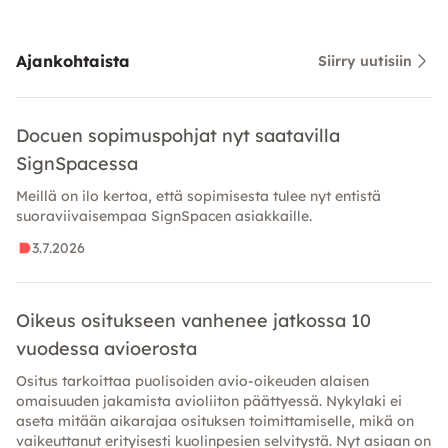
Ajankohtaista
Siirry uutisiin
Docuen sopimuspohjat nyt saatavilla
SignSpacessa
Meillä on ilo kertoa, että sopimisesta tulee nyt entistä
suoraviivaisempaa SignSpacen asiakkaille.
3.7.2026
Oikeus ositukseen vanhenee jatkossa 10
vuodessa avioerosta
Ositus tarkoittaa puolisoiden avio-oikeuden alaisen
omaisuuden jakamista avioliiton päättyessä. Nykylaki ei
aseta mitään aikarajaa osituksen toimittamiselle, mikä on
vaikeuttanut erityisesti kuolinpesien selvitystä. Nyt asiaan on