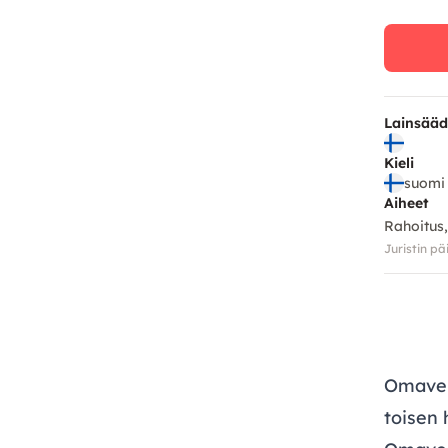
Lainsää
Kieli
suomi
Aiheet
Rahoitus,
Juristin pä
Omavel
toisen 