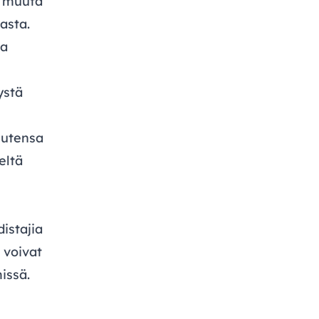
ä muuta
asta.
ta
ystä
uutensa
eltä
istajia
t voivat
issä.