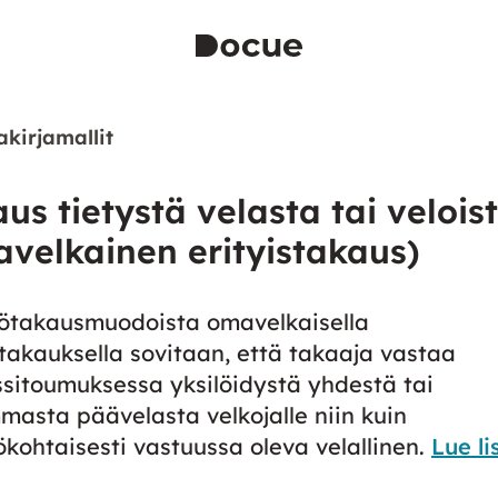
akirjamallit
us tietystä velasta tai velois
velkainen erityistakaus)
lötakausmuodoista omavelkaisella
stakauksella sovitaan, että takaaja vastaa
sitoumuksessa yksilöidystä yhdestä tai
asta päävelasta velkojalle niin kuin
ökohtaisesti vastuussa oleva velallinen.
Lue li