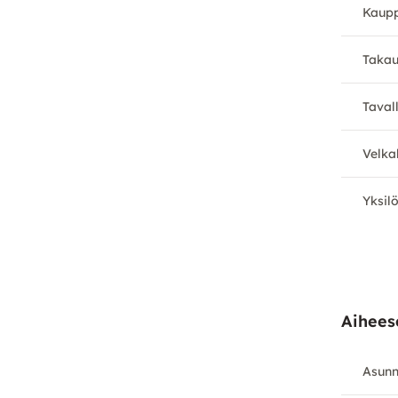
Kaupp
Takau
Taval
Velka
Yksilö
Aiheese
Asunn