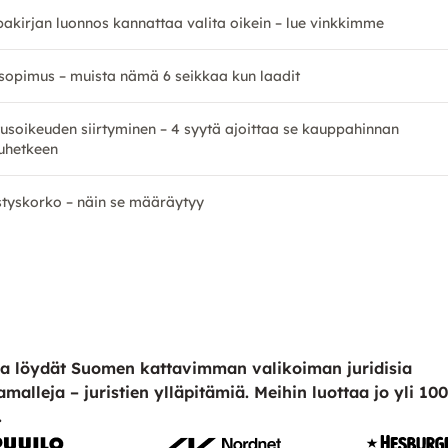
akirjan luonnos kannattaa valita oikein – lue vinkkimme
sopimus – muista nämä 6 seikkaa kun laadit
usoikeuden siirtyminen – 4 syytä ajoittaa se kauppahinnan
uhetkeen
styskorko – näin se määräytyy
a löydät Suomen kattavimman valikoiman juridisia
amalleja – juristien ylläpitämiä. Meihin luottaa jo yli 10
.