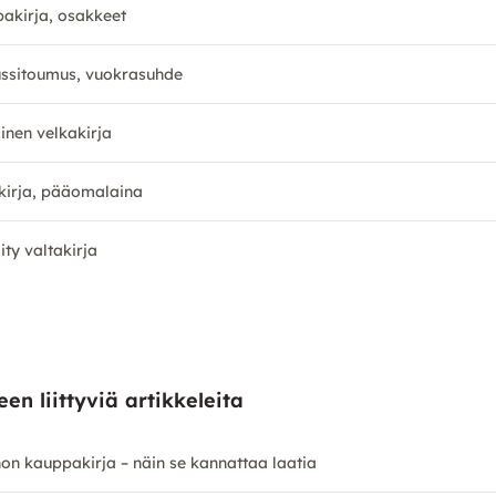
akirja, osakkeet
ssitoumus, vuokrasuhde
linen velkakirja
kirja, pääomalaina
ity valtakirja
en liittyviä artikkeleita
on kauppakirja – näin se kannattaa laatia