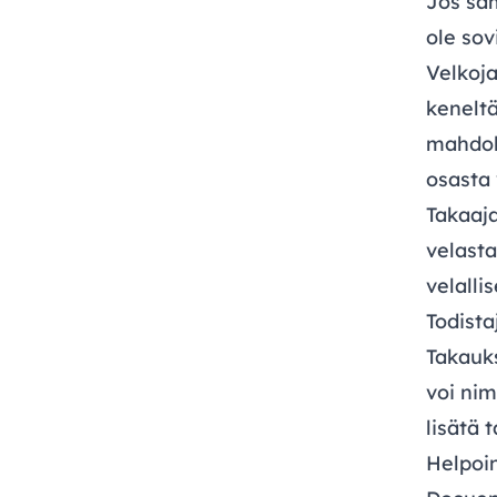
Jos sa
ole sov
Velkoj
keneltä
mahdoll
osasta 
Takaaj
velasta
velallis
Todista
Takauks
voi nim
lisätä 
Helpoin