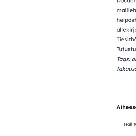
Docuen 
mallieh
helpost
allekirj
Tiesith
Tutust
Tags: 
takauss
Aiheese
Halli