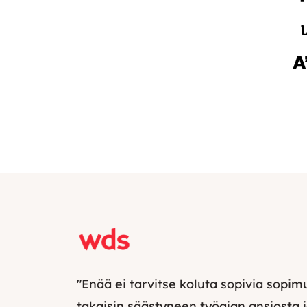
"Enää ei tarvitse koluta sopivia sopimu
takaisin säästyneen työajan ansiosta