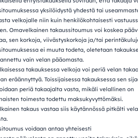
aisella erityistakauksella sovitaan, että takaaja v
sitoumuksessa yksilöidystä yhdestä tai useammast
sta velkojalle niin kuin henkilökohtaisesti vastuus
inen. Omavelkainen takaussitoumus voi koskea pääv
, sen korkoja, viivästyskorkoja ja/tai perintäkuluj
sitoumuksessa ei muuta todeta, oletetaan takauks
 annettu vain velan pääomasta.
aisessa takauksessa velkoja voi periä velan takaa
lan eräännyttyä. Toissijaisessa takauksessa sen sij
oidaan periä takaajalta vasta, mikäli velallinen on
maisten toimesta todettu maksukyvyttömäksi.
ainen takaus vastaa siis käytännössä pitkälti vel
ta.
sitoumus voidaan antaa yhteisesti