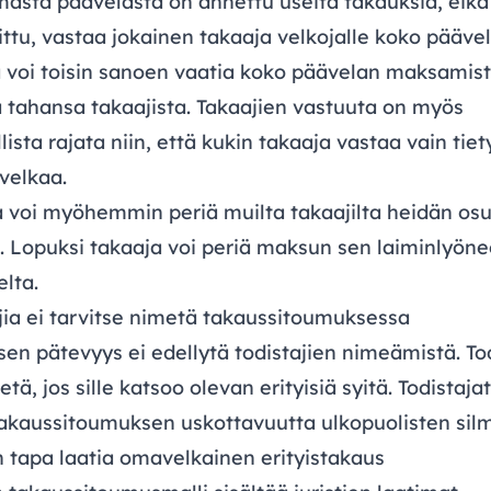
masta päävelasta on annettu useita takauksia, eik
ittu, vastaa jokainen takaaja velkojalle koko päävel
a voi toisin sanoen vaatia koko päävelan maksamis
 tahansa takaajista. Takaajien vastuuta on myös
ista rajata niin, että kukin takaaja vastaa vain tiet
velkaa.
a voi myöhemmin periä muilta takaajilta heidän os
. Lopuksi takaaja voi periä maksun sen laiminlyöne
elta.
jia ei tarvitse nimetä takaussitoumuksessa
en pätevyys ei edellytä todistajien nimeämistä. Tod
etä, jos sille katsoo olevan erityisiä syitä. Todistaja
takaussitoumuksen uskottavuutta ulkopuolisten silm
 tapa laatia omavelkainen erityistakaus