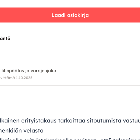
Laadi asiakirja
däntö
 tilinpäätös ja varojenjako
ivittämä 1.10.2025
kainen erityistakaus tarkoittaa sitoutumista vast
henkilön velasta