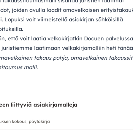
takaussitoumusmalli sisältää juristien laatimat
dot, joiden avulla laadit omavelkaisen erityistaka
i. Lopuksi voit viimeistellä asiakirjan sähköisillä
oituksilla.
än, että voit laatia velkakirjatkin Docuen palveluss
u juristiemme laatimaan
velkakirjamalliin
heti tänää
omavelkainen takaus pohja, omavelkainen takaussi
itoumus malli.
en liittyviä asiakirjamalleja
tuksen kokous, pöytäkirja