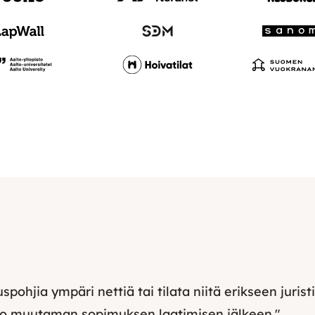
spohjia ympäri nettiä tai tilata niitä erikseen juri
 jo muutaman sopimuksen laatimisen jälkeen."