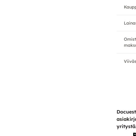
Kaupp
Laina
Omist
maks
Viivä
Docuest
asiakirj
yritystä