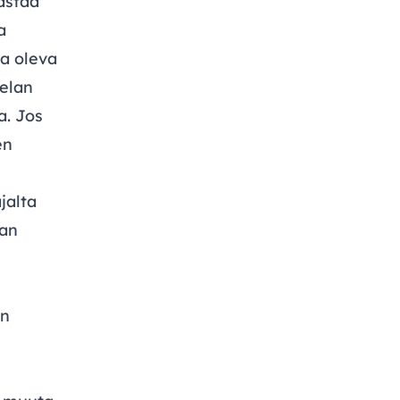
astaa
a
sa oleva
elan
a. Jos
en
jalta
aan
an