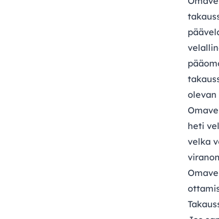
Omavelk
takaus
päävela
velall
pääomaa
takaus
olevan
Omavelk
heti ve
velka v
virano
Omavelk
ottamis
Takaus