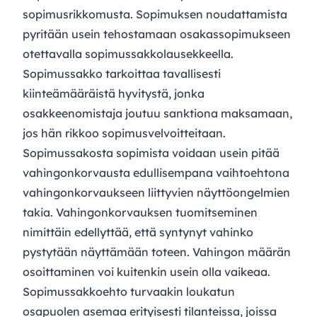
sopimusrikkomusta. Sopimuksen noudattamista
pyritään usein tehostamaan osakassopimukseen
otettavalla sopimussakkolausekkeella.
Sopimussakko tarkoittaa tavallisesti
kiinteämääräistä hyvitystä, jonka
osakkeenomistaja joutuu sanktiona maksamaan,
jos hän rikkoo sopimusvelvoitteitaan.
Sopimussakosta sopimista voidaan usein pitää
vahingonkorvausta edullisempana vaihtoehtona
vahingonkorvaukseen liittyvien näyttöongelmien
takia. Vahingonkorvauksen tuomitseminen
nimittäin edellyttää, että syntynyt vahinko
pystytään näyttämään toteen. Vahingon määrän
osoittaminen voi kuitenkin usein olla vaikeaa.
Sopimussakkoehto turvaakin loukatun
osapuolen asemaa erityisesti tilanteissa, joissa