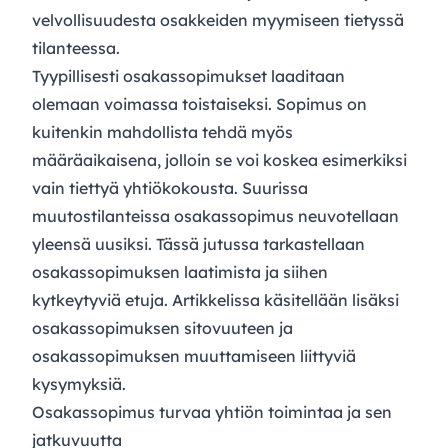
velvollisuudesta osakkeiden myymiseen tietyssä
tilanteessa.
Tyypillisesti osakassopimukset laaditaan
olemaan voimassa toistaiseksi. Sopimus on
kuitenkin mahdollista tehdä myös
määräaikaisena, jolloin se voi koskea esimerkiksi
vain tiettyä yhtiökokousta. Suurissa
muutostilanteissa osakassopimus neuvotellaan
yleensä uusiksi. Tässä jutussa tarkastellaan
osakassopimuksen laatimista ja siihen
kytkeytyviä etuja. Artikkelissa käsitellään lisäksi
osakassopimuksen sitovuuteen ja
osakassopimuksen muuttamiseen liittyviä
kysymyksiä.
Osakassopimus turvaa yhtiön toimintaa ja sen
jatkuvuutta