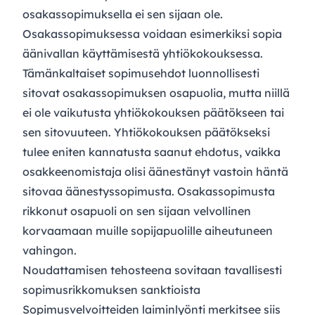
osakassopimuksella ei sen sijaan ole.
Osakassopimuksessa voidaan esimerkiksi sopia
äänivallan käyttämisestä yhtiökokouksessa.
Tämänkaltaiset sopimusehdot luonnollisesti
sitovat osakassopimuksen osapuolia, mutta niillä
ei ole vaikutusta yhtiökokouksen päätökseen tai
sen sitovuuteen. Yhtiökokouksen päätökseksi
tulee eniten kannatusta saanut ehdotus, vaikka
osakkeenomistaja olisi äänestänyt vastoin häntä
sitovaa äänestyssopimusta. Osakassopimusta
rikkonut osapuoli on sen sijaan velvollinen
korvaamaan muille sopijapuolille aiheutuneen
vahingon.
Noudattamisen tehosteena sovitaan tavallisesti
sopimusrikkomuksen sanktioista
Sopimusvelvoitteiden laiminlyönti merkitsee siis