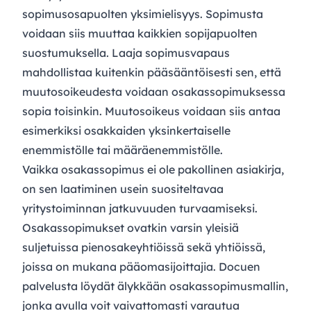
sopimusosapuolten yksimielisyys. Sopimusta
voidaan siis muuttaa kaikkien sopijapuolten
suostumuksella. Laaja sopimusvapaus
mahdollistaa kuitenkin pääsääntöisesti sen, että
muutosoikeudesta voidaan osakassopimuksessa
sopia toisinkin. Muutosoikeus voidaan siis antaa
esimerkiksi osakkaiden yksinkertaiselle
enemmistölle tai määräenemmistölle.
Vaikka osakassopimus ei ole pakollinen asiakirja,
on sen laatiminen usein suositeltavaa
yritystoiminnan jatkuvuuden turvaamiseksi.
Osakassopimukset ovatkin varsin yleisiä
suljetuissa pienosakeyhtiöissä sekä yhtiöissä,
joissa on mukana pääomasijoittajia. Docuen
palvelusta löydät älykkään osakassopimusmallin,
jonka avulla voit vaivattomasti varautua