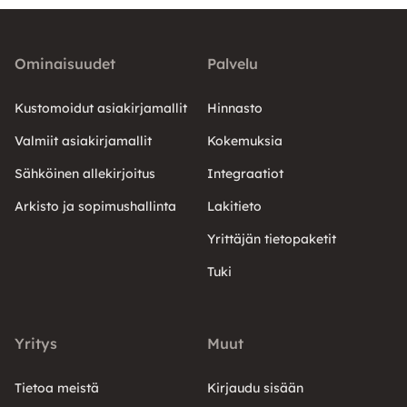
Ominaisuudet
Palvelu
Kustomoidut asiakirjamallit
Hinnasto
Valmiit asiakirjamallit
Kokemuksia
Sähköinen allekirjoitus
Integraatiot
Arkisto ja sopimushallinta
Lakitieto
Yrittäjän tietopaketit
Tuki
Yritys
Muut
Tietoa meistä
Kirjaudu sisään