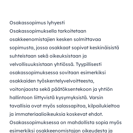
Osakassopimus lyhyesti
Osakassopimuksella tarkoitetaan
osakkeenomistajien kesken solmittavaa
sopimusta, jossa osakkaat sopivat keskinäisistä
suhteistaan sekä oikeuksistaan ja
velvollisuuksistaan yhtiössä. Tyypillisesti
osakassopimuksessa sovitaan esimerkiksi
osakkaiden työskentelyvelvoitteesta,
voitonjaosta sekä päätöksentekoon ja yhtiön
hallintoon liittyvistä kysymyksistä. Varsin
tavallisia ovat myös salassapitoa, kilpailukieltoa
ja immateriaalioikeuksia koskevat ehdot.
Osakassopimuksessa on mahdollista sopia myös
esimerkiksi osakkeenomistajan oikeudesta ja