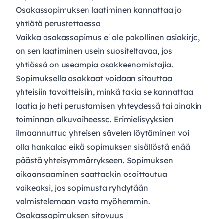
Osakassopimuksen laatiminen kannattaa jo
yhtiötä perustettaessa
Vaikka osakassopimus ei ole pakollinen asiakirja,
on sen laatiminen usein suositeltavaa, jos
yhtiössä on useampia osakkeenomistajia.
Sopimuksella osakkaat voidaan sitouttaa
yhteisiin tavoitteisiin, minkä takia se kannattaa
laatia jo heti perustamisen yhteydessä tai ainakin
toiminnan alkuvaiheessa. Erimielisyyksien
ilmaannuttua yhteisen sävelen löytäminen voi
olla hankalaa eikä sopimuksen sisällöstä enää
päästä yhteisymmärrykseen. Sopimuksen
aikaansaaminen saattaakin osoittautua
vaikeaksi, jos sopimusta ryhdytään
valmistelemaan vasta myöhemmin.
Osakassopimuksen sitovuus