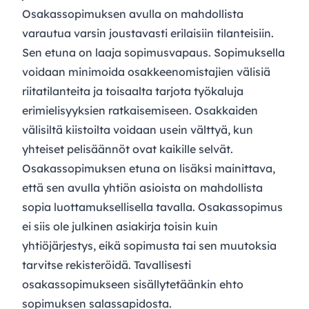
Osakassopimuksen avulla on mahdollista
varautua varsin joustavasti erilaisiin tilanteisiin.
Sen etuna on laaja sopimusvapaus. Sopimuksella
voidaan minimoida osakkeenomistajien välisiä
riitatilanteita ja toisaalta tarjota työkaluja
erimielisyyksien ratkaisemiseen. Osakkaiden
välisiltä kiistoilta voidaan usein välttyä, kun
yhteiset pelisäännöt ovat kaikille selvät.
Osakassopimuksen etuna on lisäksi mainittava,
että sen avulla yhtiön asioista on mahdollista
sopia luottamuksellisella tavalla. Osakassopimus
ei siis ole julkinen asiakirja toisin kuin
yhtiöjärjestys, eikä sopimusta tai sen muutoksia
tarvitse rekisteröidä. Tavallisesti
osakassopimukseen sisällytetäänkin ehto
sopimuksen salassapidosta.