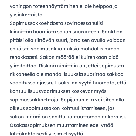
vahingon toteennäyttäminen ei ole helppoa ja
yksinkertaista.
Sopimussakkoehdosta sovittaessa tulisi
kiinnittää huomiota sakon suuruuteen. Sanktion
pitäisi olla riittävän suuri, jotta sen avulla voidaan
ehkäistä sopimusrikkomuksia mahdollisimman
tehokkaasti. Sakon määrää ei kuitenkaan pidä
ylimitoittaa. Riskinä nimittäin on, ettei sopimusta
rikkoneella ole mahdollisuuksia suorittaa sakkoa
vaaditussa ajassa. Lisäksi on syytä huomata, että
kohtuullisuusvaatimukset koskevat myös
sopimussakkoehtoja. Sopijapuolella voi siten olla
oikeus sopimussakon kohtuullistamiseen, jos
sakon määrä on sovittu kohtuuttoman ankaraksi.
Osakassopimuksen muuttaminen edellyttää
lähtökohtaisesti yksimielisyyttä