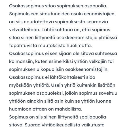
Osakassopimus sitoo sopimuksen osapuolia.
Sopimukseen sitoutuneiden osakkeenomistajien
on siis noudatettava sopimuksesta seuraavia
velvoitteitaan. Lähtökohtana on, että sopimus
sitoo siihen liittyneitä osakkeenomistajia yhtiössä
tapahtuvista muutoksista huolimatta.
Osakassopimus ei sen sijaan ole sitova suhteessa
kolmansiin, kuten esimerkiksi yhtiön velkojiin tai
sopimuksen ulkopuolisiin osakkeenomistajiin.
Osakassopimus ei lähtökohtaisesti sido
myöskään yhtiötä. Usein yhtiö kuitenkin lisätään
sopimuksen osapuoleksi, jolloin sopimus soveltuu
yhtiöön ainakin siltä osin kuin se yhtiön luonne
huomioon ottaen on mahdollista.
Sopimus on siis siihen liittyneitä sopijapuolia
sitova. Suoraa yhtiöoikeudellista vaikutusta