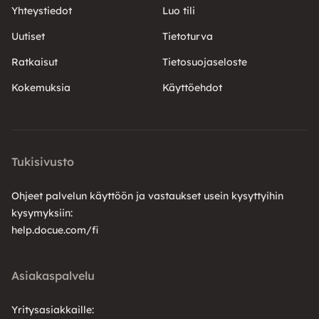
Yhteystiedot
Luo tili
Uutiset
Tietoturva
Ratkaisut
Tietosuojaseloste
Kokemuksia
Käyttöehdot
Tukisivusto
Ohjeet palvelun käyttöön ja vastaukset usein kysyttyihin
kysymyksiin:
help.docue.com/fi
Asiakaspalvelu
Yritysasiakkaille: