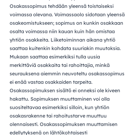
Osakassopimus tehdään yleensä toistaiseksi
voimassa olevana. Voimassaolo sidotaan yleensä
osakeomistukseen; sopimus on kunkin osakkaan
osalta voimassa niin kauan kuin hän omistaa
yhtiön osakkeita. Liiketoiminnan aikana yhtiö
saattaa kuitenkin kohdata suuriakin muutoksia.
Mukaan saattaa esimerkiksi tulla uusia
merkittäviä osakkaita tai rahoittajia, minkä
seurauksena aiemmin neuvoteltu osakassopimus
ei enää vastaa osakkaiden tarpeita.
Osakassopimuksen sisältö ei onneksi ole kiveen
hakattu. Sopimuksen muuttaminen voi olla
suositeltavaa esimerkiksi silloin, kun yhtiön
osakasrakenne tai rahoitustarve muuttuu
olennaisesti. Osakassopimuksen muuttamisen
edellytyksenä on lähtökohtaisesti