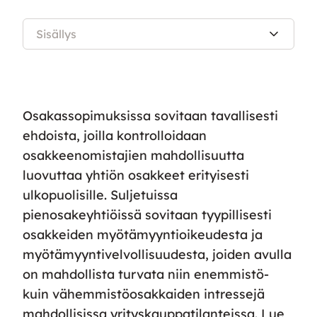
Sisällys
Osakassopimuksissa sovitaan tavallisesti
ehdoista, joilla kontrolloidaan
osakkeenomistajien mahdollisuutta
luovuttaa yhtiön osakkeet erityisesti
ulkopuolisille. Suljetuissa
pienosakeyhtiöissä sovitaan tyypillisesti
osakkeiden myötämyyntioikeudesta ja
myötämyyntivelvollisuudesta, joiden avulla
on mahdollista turvata niin enemmistö-
kuin vähemmistöosakkaiden intressejä
mahdollisissa yrityskauppatilanteissa. Lue