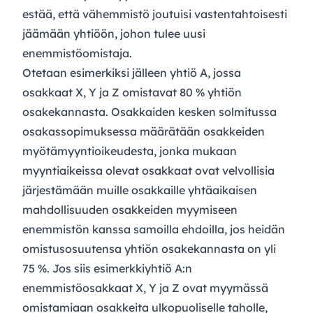
estää, että vähemmistö joutuisi vastentahtoisesti
jäämään yhtiöön, johon tulee uusi
enemmistöomistaja.
Otetaan esimerkiksi jälleen yhtiö A, jossa
osakkaat X, Y ja Z omistavat 80 % yhtiön
osakekannasta. Osakkaiden kesken solmitussa
osakassopimuksessa määrätään osakkeiden
myötämyyntioikeudesta, jonka mukaan
myyntiaikeissa olevat osakkaat ovat velvollisia
järjestämään muille osakkaille yhtäaikaisen
mahdollisuuden osakkeiden myymiseen
enemmistön kanssa samoilla ehdoilla, jos heidän
omistusosuutensa yhtiön osakekannasta on yli
75 %. Jos siis esimerkkiyhtiö A:n
enemmistöosakkaat X, Y ja Z ovat myymässä
omistamiaan osakkeita ulkopuoliselle taholle,