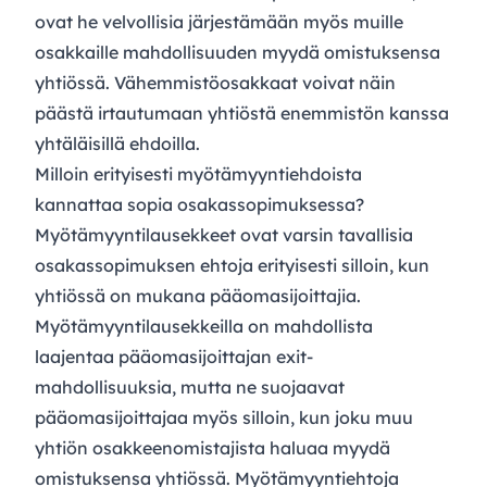
ovat he velvollisia järjestämään myös muille
osakkaille mahdollisuuden myydä omistuksensa
yhtiössä. Vähemmistöosakkaat voivat näin
päästä irtautumaan yhtiöstä enemmistön kanssa
yhtäläisillä ehdoilla.
Milloin erityisesti myötämyyntiehdoista
kannattaa sopia osakassopimuksessa?
Myötämyyntilausekkeet ovat varsin tavallisia
osakassopimuksen ehtoja erityisesti silloin, kun
yhtiössä on mukana pääomasijoittajia.
Myötämyyntilausekkeilla on mahdollista
laajentaa pääomasijoittajan exit-
mahdollisuuksia, mutta ne suojaavat
pääomasijoittajaa myös silloin, kun joku muu
yhtiön osakkeenomistajista haluaa myydä
omistuksensa yhtiössä. Myötämyyntiehtoja