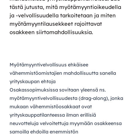
tästä jutusta, mitä myötämyyntioikeudella
ja -velvollisuudella tarkoitetaan ja miten
myötämyyntilausekkeet rajoittavat
osakkeen siirtomahdollisuuksia.
Myötämyyntivelvollisuus ehkäisee
vähemmistöomistajien mahdollisuutta sanella
yrityskaupan ehtoja
Osakassopimuksissa sovitaan yleensä ns.
myötämyyntivelvollisuudesta (drag-along), jonka
mukaan vähemmistöosakkaat ovat
yrityskauppatilanteessa ilman erillisiä
neuvotteluja velvoitettuja myymään osakkeensa
samoilla ehdoilla enemmistön