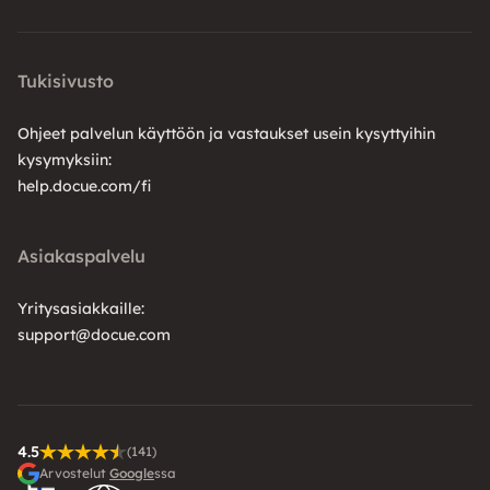
Tukisivusto
Ohjeet palvelun käyttöön ja vastaukset usein kysyttyihin
kysymyksiin:
help.docue.com/fi
Asiakaspalvelu
Yritysasiakkaille:
support@docue.com
4.5
(141)
Arvostelut
Google
ssa