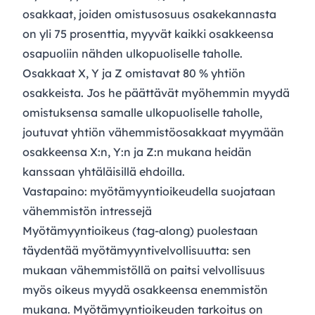
osakkaat, joiden omistusosuus osakekannasta
on yli 75 prosenttia, myyvät kaikki osakkeensa
osapuoliin nähden ulkopuoliselle taholle.
Osakkaat X, Y ja Z omistavat 80 % yhtiön
osakkeista. Jos he päättävät myöhemmin myydä
omistuksensa samalle ulkopuoliselle taholle,
joutuvat yhtiön vähemmistöosakkaat myymään
osakkeensa X:n, Y:n ja Z:n mukana heidän
kanssaan yhtäläisillä ehdoilla.
Vastapaino: myötämyyntioikeudella suojataan
vähemmistön intressejä
Myötämyyntioikeus (tag-along) puolestaan
täydentää myötämyyntivelvollisuutta: sen
mukaan vähemmistöllä on paitsi velvollisuus
myös oikeus myydä osakkeensa enemmistön
mukana. Myötämyyntioikeuden tarkoitus on