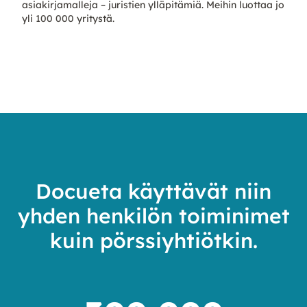
asiakirjamalleja – juristien ylläpitämiä. Meihin luottaa jo
yli 100 000 yritystä.
Docueta käyttävät niin
yhden henkilön toiminimet
kuin pörssiyhtiötkin.