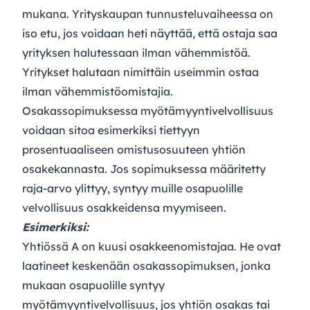
mukana. Yrityskaupan tunnusteluvaiheessa on
iso etu, jos voidaan heti näyttää, että ostaja saa
yrityksen halutessaan ilman vähemmistöä.
Yritykset halutaan nimittäin useimmin ostaa
ilman vähemmistöomistajia.
Osakassopimuksessa myötämyyntivelvollisuus
voidaan sitoa esimerkiksi tiettyyn
prosentuaaliseen omistusosuuteen yhtiön
osakekannasta. Jos sopimuksessa määritetty
raja-arvo ylittyy, syntyy muille osapuolille
velvollisuus osakkeidensa myymiseen.
Esimerkiksi:
Yhtiössä A on kuusi osakkeenomistajaa. He ovat
laatineet keskenään osakassopimuksen, jonka
mukaan osapuolille syntyy
myötämyyntivelvollisuus, jos yhtiön osakas tai