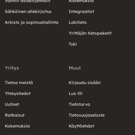
Valmiit asiakirjamallit
Kokemuksia
Sähköinen allekirjoitus
Integraatiot
Arkisto ja sopimushallinta
Lakitieto
Yrittäjän tietopaketit
Tuki
Yritys
Muut
Tietoa meistä
Kirjaudu sisään
Yhteystiedot
Luo tili
Uutiset
Tietoturva
Ratkaisut
Tietosuojaseloste
Kokemuksia
Käyttöehdot