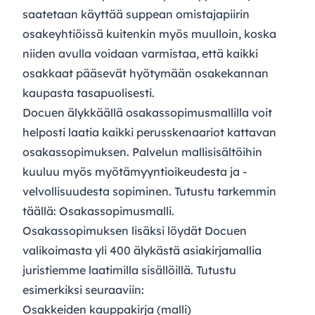
saatetaan käyttää suppean omistajapiirin
osakeyhtiöissä kuitenkin myös muulloin, koska
niiden avulla voidaan varmistaa, että kaikki
osakkaat pääsevät hyötymään osakekannan
kaupasta tasapuolisesti.
Docuen älykkäällä osakassopimusmallilla voit
helposti laatia kaikki perusskenaariot kattavan
osakassopimuksen. Palvelun mallisisältöihin
kuuluu myös myötämyyntioikeudesta ja -
velvollisuudesta sopiminen. Tutustu tarkemmin
täällä:
Osakassopimusmalli
.
Osakassopimuksen lisäksi löydät Docuen
valikoimasta yli 400 älykästä asiakirjamallia
juristiemme laatimilla sisällöillä. Tutustu
esimerkiksi seuraaviin:
Osakkeiden kauppakirja (malli)