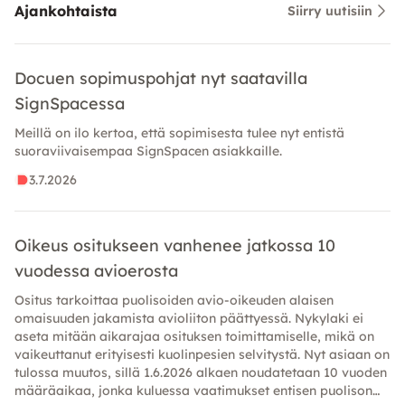
Ajankohtaista
Siirry uutisiin
Docuen sopimuspohjat nyt saatavilla
SignSpacessa
Meillä on ilo kertoa, että sopimisesta tulee nyt entistä
suoraviivaisempaa SignSpacen asiakkaille.
3.7.2026
Oikeus ositukseen vanhenee jatkossa 10
vuodessa avioerosta
Ositus tarkoittaa puolisoiden avio-oikeuden alaisen
omaisuuden jakamista avioliiton päättyessä. Nykylaki ei
aseta mitään aikarajaa osituksen toimittamiselle, mikä on
vaikeuttanut erityisesti kuolinpesien selvitystä. Nyt asiaan on
tulossa muutos, sillä 1.6.2026 alkaen noudatetaan 10 vuoden
määräaikaa, jonka kuluessa vaatimukset entisen puolison