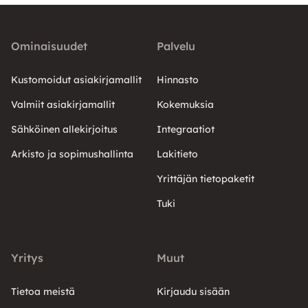
Ominaisuudet
Palvelu
Kustomoidut asiakirjamallit
Hinnasto
Valmiit asiakirjamallit
Kokemuksia
Sähköinen allekirjoitus
Integraatiot
Arkisto ja sopimushallinta
Lakitieto
Yrittäjän tietopaketit
Tuki
Yritys
Muut
Tietoa meistä
Kirjaudu sisään