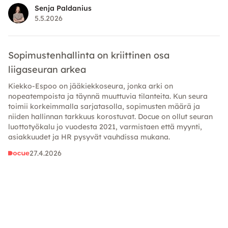
omaisuutta kohtaan on esitettävä.
Senja Paldanius
5.5.2026
Sopimustenhallinta on kriittinen osa
liigaseuran arkea
Kiekko-Espoo on jääkiekkoseura, jonka arki on
nopeatempoista ja täynnä muuttuvia tilanteita. Kun seura
toimii korkeimmalla sarjatasolla, sopimusten määrä ja
niiden hallinnan tarkkuus korostuvat. Docue on ollut seuran
luottotyökalu jo vuodesta 2021, varmistaen että myynti,
asiakkuudet ja HR pysyvät vauhdissa mukana.
27.4.2026