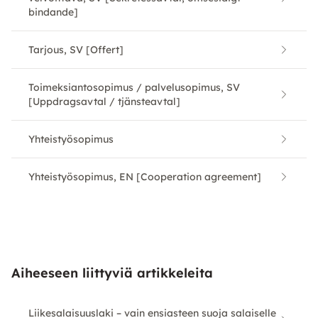
bindande]
Tarjous, SV [Offert]
Toimeksiantosopimus / palvelusopimus, SV
[Uppdragsavtal / tjänsteavtal]
Yhteistyösopimus
Yhteistyösopimus, EN [Cooperation agreement]
Aiheeseen liittyviä artikkeleita
Liikesalaisuuslaki – vain ensiasteen suoja salaiselle