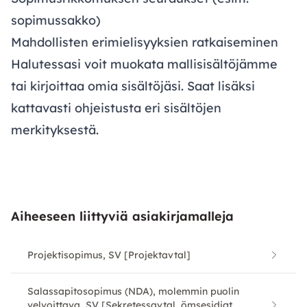
sopimussakko)
Mahdollisten erimielisyyksien ratkaiseminen
Halutessasi voit muokata mallisisältöjämme
tai kirjoittaa omia sisältöjäsi. Saat lisäksi
kattavasti ohjeistusta eri sisältöjen
merkityksestä.
Aiheeseen liittyviä asiakirjamalleja
Projektisopimus, SV [Projektavtal]
Salassapitosopimus (NDA), molemmin puolin
velvoittava, SV [Sekretessavtal, ömsesidigt