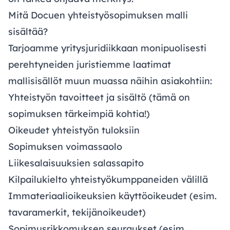
Mitä Docuen yhteistyösopimuksen malli
sisältää?
Tarjoamme yritysjuridiikkaan monipuolisesti
perehtyneiden juristiemme laatimat
mallisisällöt muun muassa näihin asiakohtiin:
Yhteistyön tavoitteet ja sisältö (tämä on
sopimuksen tärkeimpiä kohtia!)
Oikeudet yhteistyön tuloksiin
Sopimuksen voimassaolo
Liikesalaisuuksien salassapito
Kilpailukielto yhteistyökumppaneiden välillä
Immateriaalioikeuksien käyttöoikeudet (esim.
tavaramerkit, tekijänoikeudet)
Sopimusrikkomuksen seuraukset (esim.