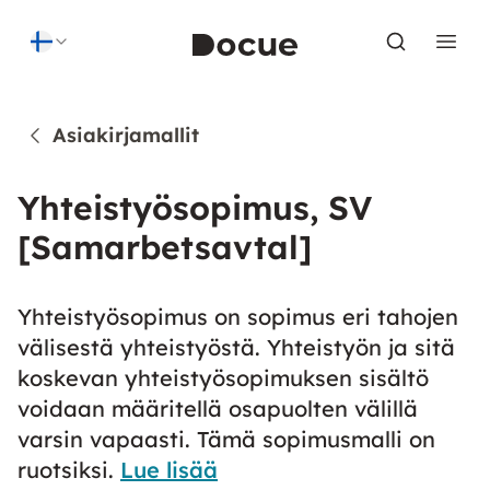
Skip to content
Asiakirjamallit
Yhteistyösopimus, SV
[Samarbetsavtal]
Yhteistyösopimus on sopimus eri tahojen
välisestä yhteistyöstä. Yhteistyön ja sitä
koskevan yhteistyösopimuksen sisältö
voidaan määritellä osapuolten välillä
varsin vapaasti. Tämä sopimusmalli on
ruotsiksi.
Lue lisää