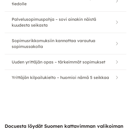
tiedolle
Palvelusopimuspohja – sovi ainakin näistä
kuudesta seikasta
Sopimusrikkomuksiin kannattaa varautua
sopimussakolla
Uuden yrittäjän opas – tärkeimmät sopimukset
Yrittäjän kilpailukielto – huomioi nämä 5 seikkaa
Docuesta löydät Suomen kattavimman valikoiman