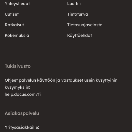
Yhteystiedot
Luo tili
Uutiset
Tietoturva
Ratkaisut
Tietosuojaseloste
Kokemuksia
Käyttöehdot
Tukisivusto
Ohjeet palvelun käyttöön ja vastaukset usein kysyttyihin
kysymyksiin:
help.docue.com/fi
Asiakaspalvelu
Yritysasiakkaille: