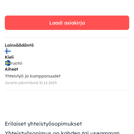
Laadi asiakirja
Lainsäädäntö
Kieli
ruotsi
Aiheet
Yhteistyö ja kumppanuudet
Juristin päivittämä 31.12.2025
Erilaiset yhteistyösopimukset
Yhteistyösopimus on kahden tai useamman