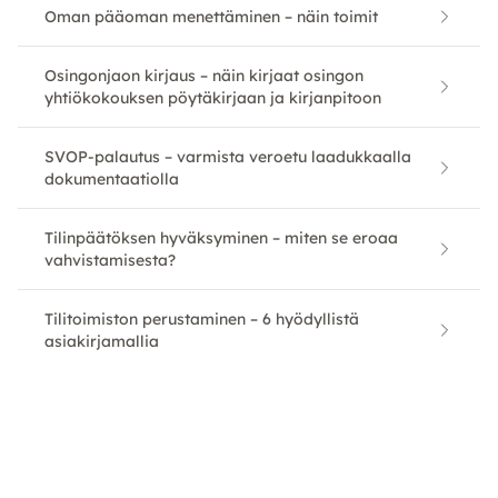
Oman pääoman menettäminen – näin toimit
Osingonjaon kirjaus – näin kirjaat osingon
yhtiökokouksen pöytäkirjaan ja kirjanpitoon
SVOP-palautus – varmista veroetu laadukkaalla
dokumentaatiolla
Tilinpäätöksen hyväksyminen – miten se eroaa
vahvistamisesta?
Tilitoimiston perustaminen – 6 hyödyllistä
asiakirjamallia