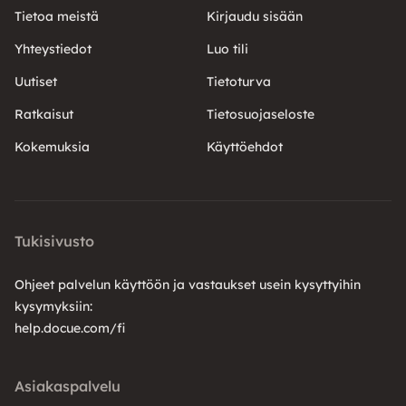
Tietoa meistä
Kirjaudu sisään
Yhteystiedot
Luo tili
Uutiset
Tietoturva
Ratkaisut
Tietosuojaseloste
Kokemuksia
Käyttöehdot
Tukisivusto
Ohjeet palvelun käyttöön ja vastaukset usein kysyttyihin
kysymyksiin:
help.docue.com/fi
Asiakaspalvelu