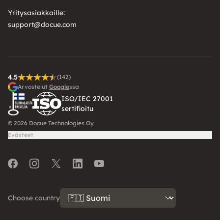
Yritysasiakkaille:
support@docue.com
4.5
(142)
Arvostelut
Google
ssa
ISO/IEC 27001
sertifioitu
© 2026 Docue Technologies Oy
Evästeet
Facebook
Instagram
Twitter
LinkedIn
Youtube
Choose country