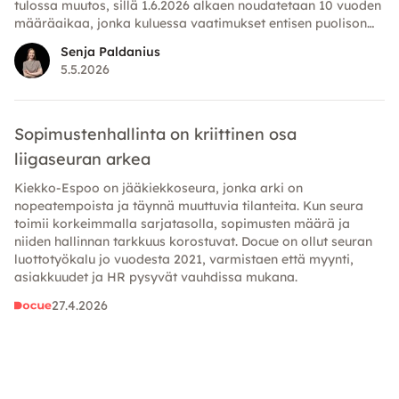
tulossa muutos, sillä 1.6.2026 alkaen noudatetaan 10 vuoden
määräaikaa, jonka kuluessa vaatimukset entisen puolison
omaisuutta kohtaan on esitettävä.
Senja Paldanius
5.5.2026
Sopimustenhallinta on kriittinen osa
liigaseuran arkea
Kiekko-Espoo on jääkiekkoseura, jonka arki on
nopeatempoista ja täynnä muuttuvia tilanteita. Kun seura
toimii korkeimmalla sarjatasolla, sopimusten määrä ja
niiden hallinnan tarkkuus korostuvat. Docue on ollut seuran
luottotyökalu jo vuodesta 2021, varmistaen että myynti,
asiakkuudet ja HR pysyvät vauhdissa mukana.
27.4.2026