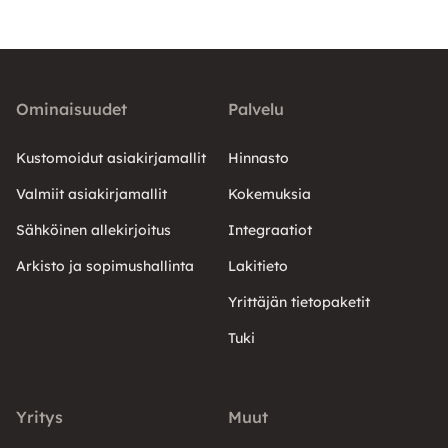
Ominaisuudet
Palvelu
Kustomoidut asiakirjamallit
Hinnasto
Valmiit asiakirjamallit
Kokemuksia
Sähköinen allekirjoitus
Integraatiot
Arkisto ja sopimushallinta
Lakitieto
Yrittäjän tietopaketit
Tuki
Yritys
Muut