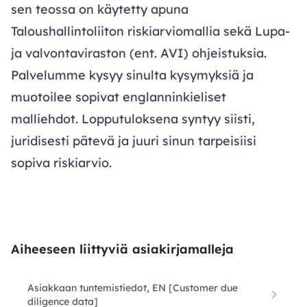
sen teossa on käytetty apuna
Taloushallintoliiton riskiarviomallia sekä Lupa-
ja valvontaviraston (ent. AVI) ohjeistuksia.
Palvelumme kysyy sinulta kysymyksiä ja
muotoilee sopivat englanninkieliset
malliehdot. Lopputuloksena syntyy siisti,
juridisesti pätevä ja juuri sinun tarpeisiisi
sopiva riskiarvio.
Aiheeseen liittyviä asiakirjamalleja
Asiakkaan tuntemistiedot, EN [Customer due
diligence data]