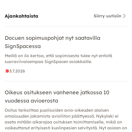
Ajankohtaista
Siirry uutisiin
Docuen sopimuspohjat nyt saatavilla
SignSpacessa
Meillä on ilo kertoa, että sopimisesta tulee nyt entistä
suoraviivaisempaa SignSpacen asiakkaille.
3.7.2026
Oikeus ositukseen vanhenee jatkossa 10
vuodessa avioerosta
Ositus tarkoittaa puolisoiden avio-oikeuden alaisen
omaisuuden jakamista avioliiton päättyessä. Nykylaki ei
aseta mitään aikarajaa osituksen toimittamiselle, mikä on
vaikeuttanut erityisesti kuolinpesien selvitystä. Nyt asiaan on