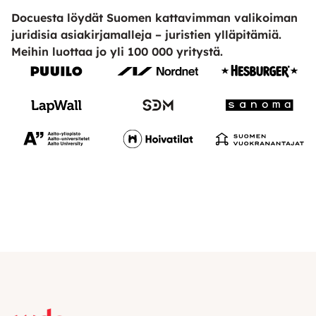
Docuesta löydät Suomen kattavimman valikoiman
juridisia asiakirjamalleja – juristien ylläpitämiä.
Meihin luottaa jo yli 100 000 yritystä.