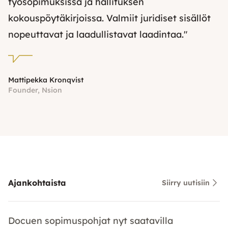
työsopimuksissa ja hallituksen
kokouspöytäkirjoissa. Valmiit juridiset sisällöt
nopeuttavat ja laadullistavat laadintaa."
Mattipekka Kronqvist
Founder, Nsion
Ajankohtaista
Siirry uutisiin
Docuen sopimuspohjat nyt saatavilla