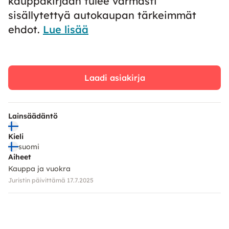
kauppakirjaan tulee varmasti
sisällytettyä autokaupan tärkeimmät
ehdot.
Lue lisää
Laadi asiakirja
Lainsäädäntö
Kieli
suomi
Aiheet
Kauppa ja vuokra
Juristin päivittämä 17.7.2025