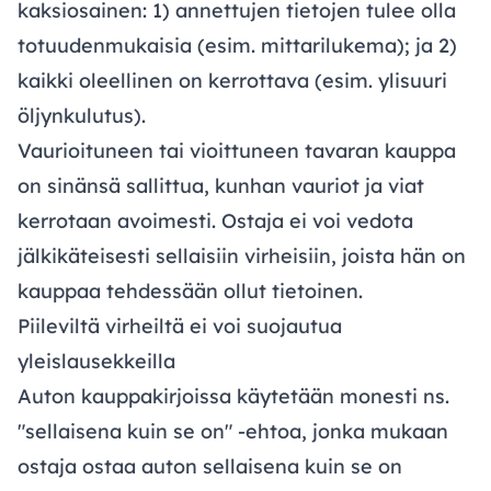
kaksiosainen: 1) annettujen tietojen tulee olla
totuudenmukaisia (esim. mittarilukema); ja 2)
kaikki oleellinen on kerrottava (esim. ylisuuri
öljynkulutus).
Vaurioituneen tai vioittuneen tavaran kauppa
on sinänsä sallittua, kunhan vauriot ja viat
kerrotaan avoimesti. Ostaja ei voi vedota
jälkikäteisesti sellaisiin virheisiin, joista hän on
kauppaa tehdessään ollut tietoinen.
Piileviltä virheiltä ei voi suojautua
yleislausekkeilla
Auton kauppakirjoissa käytetään monesti ns.
"sellaisena kuin se on" -ehtoa, jonka mukaan
ostaja ostaa auton sellaisena kuin se on