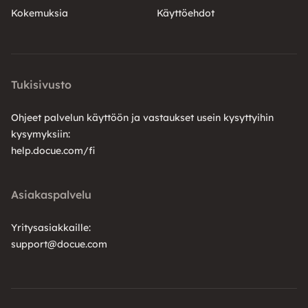
Kokemuksia
Käyttöehdot
Tukisivusto
Ohjeet palvelun käyttöön ja vastaukset usein kysyttyihin
kysymyksiin:
help.docue.com/fi
Asiakaspalvelu
Yritysasiakkaille:
support@docue.com