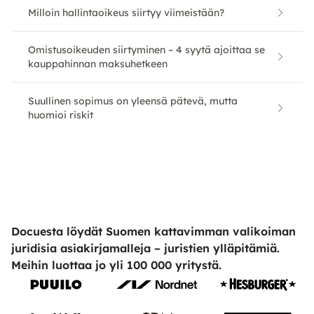
Milloin hallintaoikeus siirtyy viimeistään?
Omistusoikeuden siirtyminen – 4 syytä ajoittaa se
kauppahinnan maksuhetkeen
Suullinen sopimus on yleensä pätevä, mutta
huomioi riskit
Docuesta löydät Suomen kattavimman valikoiman
juridisia asiakirjamalleja – juristien ylläpitämiä.
Meihin luottaa jo yli 100 000 yritystä.