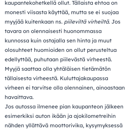
kaupantekohetkellä ollut. Tällaista ehtoa on
monesti viisasta käyttää, mutta se ei suojaa
myyjää kuitenkaan ns.
piileviltä virheiltä
. Jos
tavara on olennaisesti huonommassa
kunnossa kuin ostajalla sen hinta ja muut
olosuhteet huomioiden on ollut perusteltua
edellyttää, puhutaan piilevästä virheestä.
Myyjä saattaa olla yhtäläisen tietämätön
tällaisesta virheestä. Kuluttajakaupassa
virheen ei tarvitse olla olennainen, ainoastaan
havaittava.
Jos autossa ilmenee pian kaupanteon jälkeen
esimerkiksi auton ikään ja ajokilometreihin
nähden yllättävä moottorivika, kysymyksessä