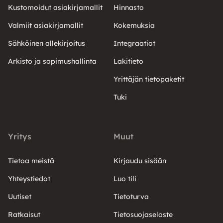
Kustomoidut asiakirjamallit
Hinnasto
Valmiit asiakirjamallit
Kokemuksia
Sähköinen allekirjoitus
Integraatiot
Arkisto ja sopimushallinta
Lakitieto
Yrittäjän tietopaketit
Tuki
Yritys
Muut
Tietoa meistä
Kirjaudu sisään
Yhteystiedot
Luo tili
Uutiset
Tietoturva
Ratkaisut
Tietosuojaseloste