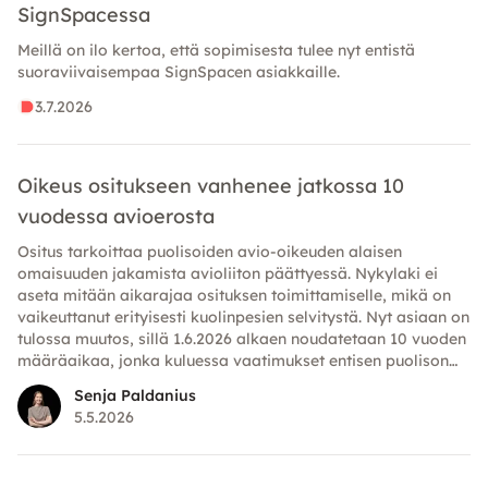
SignSpacessa
Meillä on ilo kertoa, että sopimisesta tulee nyt entistä
suoraviivaisempaa SignSpacen asiakkaille.
3.7.2026
Oikeus ositukseen vanhenee jatkossa 10
vuodessa avioerosta
Ositus tarkoittaa puolisoiden avio-oikeuden alaisen
omaisuuden jakamista avioliiton päättyessä. Nykylaki ei
aseta mitään aikarajaa osituksen toimittamiselle, mikä on
vaikeuttanut erityisesti kuolinpesien selvitystä. Nyt asiaan on
tulossa muutos, sillä 1.6.2026 alkaen noudatetaan 10 vuoden
määräaikaa, jonka kuluessa vaatimukset entisen puolison
omaisuutta kohtaan on esitettävä.
Senja Paldanius
5.5.2026