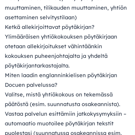
muuttaminen, tilikauden muuttaminen, yhtiön
asettaminen selvitystilaan)
Ketkä allekirjoittavat pöytäkirjan?
Ylimääräisen yhtiökokouksen pöytäkirjaan
otetaan allekirjoitukset vähintäänkin
kokouksen puheenjohtajalta ja yhdeltä
pöytäkirjantarkastajalta.
Miten laadin englanninkielisen pöytäkirjan
Docuen palvelussa?
Valitse, mistä yhtiökokous on tekemässä
päätöstä (esim. suunnatusta osakeannista).
Vastaa palvelun esittämiin jatkokysymyksiin –
automaatio muotoilee pöytäkirjan tekstit
puolestasi (suunnatussa osakeannissa esim.