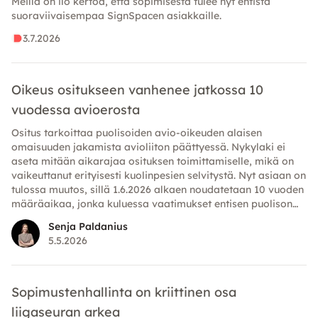
Meillä on ilo kertoa, että sopimisesta tulee nyt entistä
suoraviivaisempaa SignSpacen asiakkaille.
3.7.2026
Oikeus ositukseen vanhenee jatkossa 10
vuodessa avioerosta
Ositus tarkoittaa puolisoiden avio-oikeuden alaisen
omaisuuden jakamista avioliiton päättyessä. Nykylaki ei
aseta mitään aikarajaa osituksen toimittamiselle, mikä on
vaikeuttanut erityisesti kuolinpesien selvitystä. Nyt asiaan on
tulossa muutos, sillä 1.6.2026 alkaen noudatetaan 10 vuoden
määräaikaa, jonka kuluessa vaatimukset entisen puolison
omaisuutta kohtaan on esitettävä.
Senja Paldanius
5.5.2026
Sopimustenhallinta on kriittinen osa
liigaseuran arkea