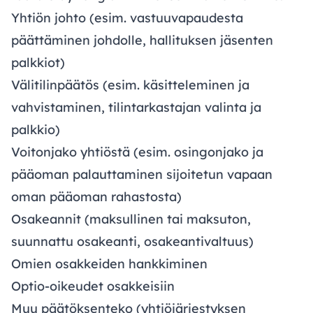
Yhtiön johto (esim. vastuuvapaudesta
päättäminen johdolle, hallituksen jäsenten
palkkiot)
Välitilinpäätös (esim. käsitteleminen ja
vahvistaminen, tilintarkastajan valinta ja
palkkio)
Voitonjako yhtiöstä (esim. osingonjako ja
pääoman palauttaminen sijoitetun vapaan
oman pääoman rahastosta)
Osakeannit (maksullinen tai maksuton,
suunnattu osakeanti, osakeantivaltuus)
Omien osakkeiden hankkiminen
Optio-oikeudet osakkeisiin
Muu päätöksenteko (yhtiöjärjestyksen