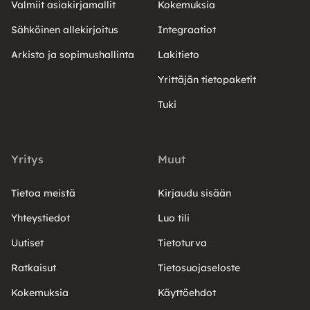
Valmiit asiakirjamallit
Kokemuksia
Sähköinen allekirjoitus
Integraatiot
Arkisto ja sopimushallinta
Lakitieto
Yrittäjän tietopaketit
Tuki
Yritys
Muut
Tietoa meistä
Kirjaudu sisään
Yhteystiedot
Luo tili
Uutiset
Tietoturva
Ratkaisut
Tietosuojaseloste
Kokemuksia
Käyttöehdot