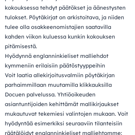
kokouksessa tehdyt päätökset ja äänestysten
tulokset. Pöytäkirjat on arkistoitava, ja niiden
tulee olla osakkeenomistajien saatavilla
kahden viikon kuluessa kunkin kokouksen
pitämisestä.
Hyödynnä englanninkieliset malliehdot
kymmeniin erilaisiin päätöstyyppeihin
Voit laatia allekirjoitusvalmiin pöytäkirjan
parhaimmillaan muutamilla klikkauksilla
Docuen palvelussa. Yhtiöoikeuden
asiantuntijoiden kehittämät mallikirjaukset
mukautuvat tekemiesi valintojen mukaan. Voit
hyödyntää esimerkiksi seuraaviin tilanteisiin
räätälöidyt englanninkieliset malliehtomme: