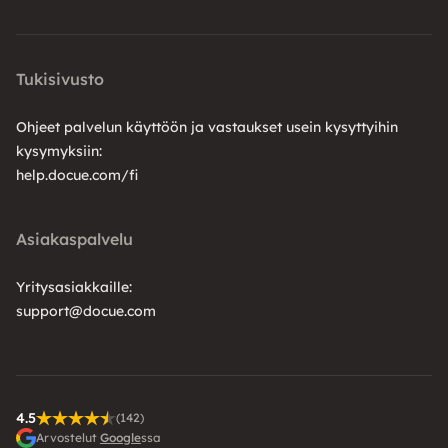
Tukisivusto
Ohjeet palvelun käyttöön ja vastaukset usein kysyttyihin
kysymyksiin:
help.docue.com/fi
Asiakaspalvelu
Yritysasiakkaille:
support@docue.com
4.5
(142)
Arvostelut
Google
ssa