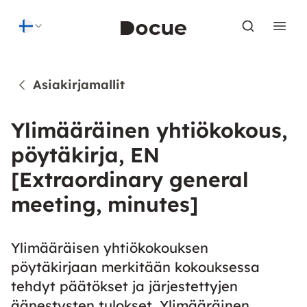
Skip to content
Asiakirjamallit
Ylimääräinen yhtiökokous,
pöytäkirja, EN
[Extraordinary general
meeting, minutes]
Ylimääräisen yhtiökokouksen
pöytäkirjaan merkitään kokouksessa
tehdyt päätökset ja järjestettyjen
äänestysten tulokset. Ylimääräinen