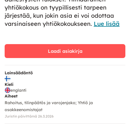
yhtiökokous on tyypillisesti tarpeen
järjestää, kun jokin asia ei voi odottaa
varsinaiseen yhtiökokoukseen.
Lue lisää
Laadi asiakirja
Lainsäädäntö
Kieli
englanti
Aiheet
Rahoitus, tilinpäätös ja varojenjako
Yhtiö ja
osakkeenomistajat
Juristin päivittämä 26.3.2026