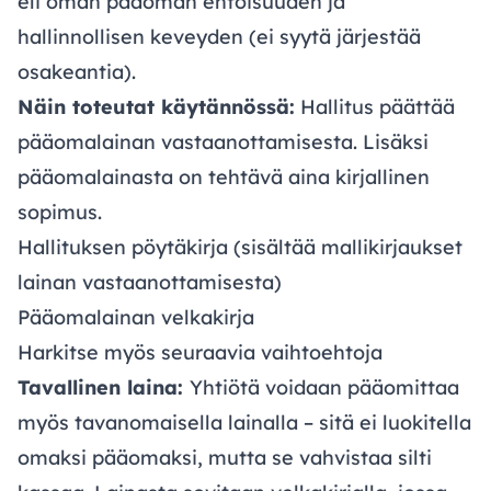
eli oman pääoman ehtoisuuden ja
hallinnollisen keveyden (ei syytä järjestää
osakeantia).
Näin toteutat käytännössä:
Hallitus päättää
pääomalainan vastaanottamisesta. Lisäksi
pääomalainasta on tehtävä aina kirjallinen
sopimus.
Hallituksen pöytäkirja
(sisältää mallikirjaukset
lainan vastaanottamisesta)
Pääomalainan velkakirja
Harkitse myös seuraavia vaihtoehtoja
Tavallinen laina:
Yhtiötä voidaan pääomittaa
myös tavanomaisella lainalla – sitä ei luokitella
omaksi pääomaksi, mutta se vahvistaa silti