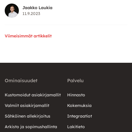
Jaakko Laukia
11.9.2023
Viimeisimmät artikkelit
Ominaisuudet
Palvelu
Kustomoidut asiakirjamallit
Hinnasto
Valmiit asiakirjamallit
Kokemuksia
Sähköinen allekirjoitus
Integraatiot
Arkisto ja sopimushallinta
Lakitieto