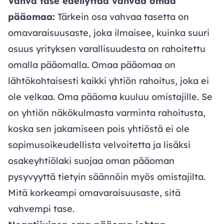
Vahva tase edellyttää vahvaa omaa
pääomaa:
Tärkein osa vahvaa tasetta on
omavaraisuusaste, joka ilmaisee, kuinka suuri
osuus yrityksen varallisuudesta on rahoitettu
omalla pääomalla. Omaa pääomaa on
lähtökohtaisesti kaikki yhtiön rahoitus, joka ei
ole velkaa. Oma pääoma kuuluu omistajille. Se
on yhtiön näkökulmasta varminta rahoitusta,
koska sen jakamiseen pois yhtiöstä ei ole
sopimusoikeudellista velvoitetta ja lisäksi
osakeyhtiölaki suojaa oman pääoman
pysyvyyttä tietyin säännöin myös omistajilta.
Mitä korkeampi omavaraisuusaste, sitä
vahvempi tase.