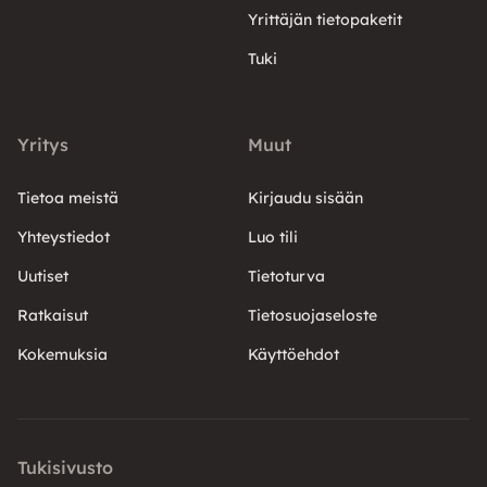
Yrittäjän tietopaketit
Tuki
Yritys
Muut
Tietoa meistä
Kirjaudu sisään
Yhteystiedot
Luo tili
Uutiset
Tietoturva
Ratkaisut
Tietosuojaseloste
Kokemuksia
Käyttöehdot
Tukisivusto