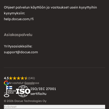
Ohjeet palvelun käyttöön ja vastaukset usein kysyttyihin
kysymyksiin:
help.docue.com/fi
Asiakaspalvelu
Yritysasiakkaille:
support@docue.com
4.5
(141)
Arvostelut
Google
ssa
ISO/IEC 27001
sertifioitu
© 2026 Docue Technologies Oy
Evästeet