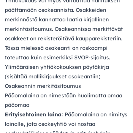
Yhtiökokous voi myös valtuuttaa hallituksen
päättämään osakeannista. Osakkeiden
merkinnästä kannattaa laatia kirjallinen
merkintäsitoumus. Osakeannissa merkittävät
osakkeet on rekisteröitävä kaupparekisteriin.
Tässä mielessä osakeanti on raskaampi
toteuttaa kuin esimerkiksi SVOP-sijoitus.
Ylimääräisen yhtiökokouksen pöytäkirja
(sisältää mallikirjaukset osakeantiin)
Osakeannin merkitäsitoumus
Pääomalaina on nimestään huolimatta omaa
pääomaa
Erityisehtoinen laina:
Pääomalaina on nimitys
lainalle, jota osakeyhtiö voi nostaa