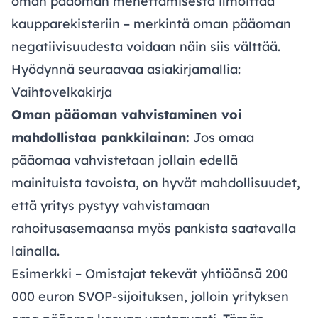
oman pääoman menettämisestä ilmoittaa
kaupparekisteriin – merkintä oman pääoman
negatiivisuudesta voidaan näin siis välttää.
Hyödynnä seuraavaa asiakirjamallia:
Vaihtovelkakirja
Oman pääoman vahvistaminen voi
mahdollistaa pankkilainan:
Jos omaa
pääomaa vahvistetaan jollain edellä
mainituista tavoista, on hyvät mahdollisuudet,
että yritys pystyy vahvistamaan
rahoitusasemaansa myös pankista saatavalla
lainalla.
Esimerkki – Omistajat tekevät yhtiöönsä 200
000 euron SVOP-sijoituksen, jolloin yrityksen