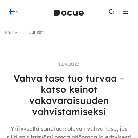
Skip to content
Uutiset
Etusivu
11.9.2023
Vahva tase tuo turvaa –
katso keinot
vakavaraisuuden
vahvistamiseksi
Yrityksellä sanotaan olevan vahva tase, jos
sillä on riittävästi omaa pääomaa ja erityisesti