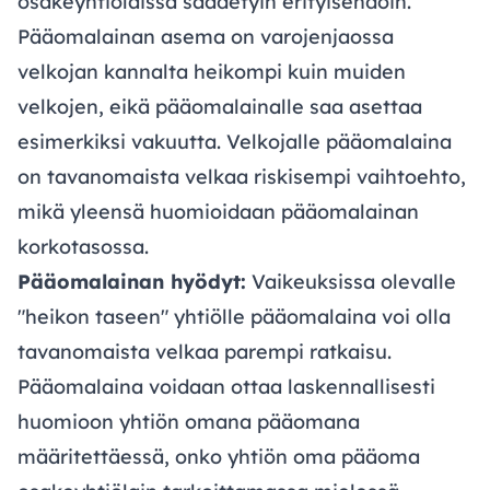
osakeyhtiölaissa säädetyin erityisehdoin.
Pääomalainan asema on varojenjaossa
velkojan kannalta heikompi kuin muiden
velkojen, eikä pääomalainalle saa asettaa
esimerkiksi vakuutta. Velkojalle pääomalaina
on tavanomaista velkaa riskisempi vaihtoehto,
mikä yleensä huomioidaan pääomalainan
korkotasossa.
Pääomalainan hyödyt:
Vaikeuksissa olevalle
"heikon taseen" yhtiölle pääomalaina voi olla
tavanomaista velkaa parempi ratkaisu.
Pääomalaina voidaan ottaa laskennallisesti
huomioon yhtiön omana pääomana
määritettäessä, onko yhtiön oma pääoma