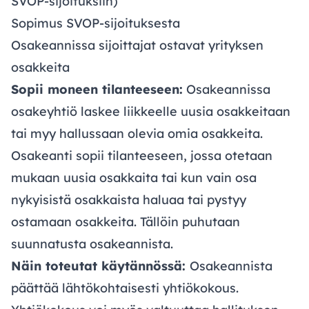
SVOP-sijoituksiin)
Sopimus SVOP-sijoituksesta
Osakeannissa sijoittajat ostavat yrityksen
osakkeita
Sopii moneen tilanteeseen:
Osakeannissa
osakeyhtiö laskee liikkeelle uusia osakkeitaan
tai myy hallussaan olevia omia osakkeita.
Osakeanti sopii tilanteeseen, jossa otetaan
mukaan uusia osakkaita tai kun vain osa
nykyisistä osakkaista haluaa tai pystyy
ostamaan osakkeita. Tällöin puhutaan
suunnatusta osakeannista.
Näin toteutat käytännössä:
Osakeannista
päättää lähtökohtaisesti yhtiökokous.