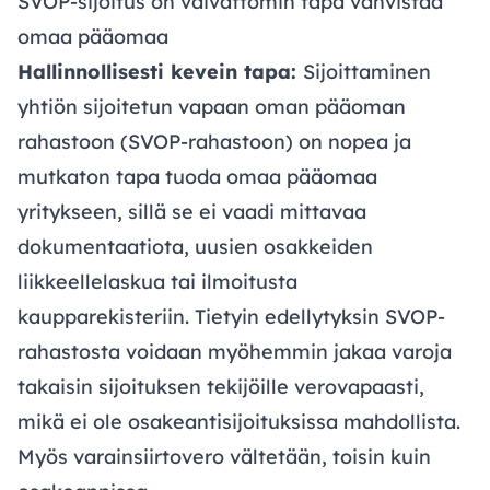
SVOP-sijoitus on vaivattomin tapa vahvistaa
omaa pääomaa
Hallinnollisesti kevein tapa:
Sijoittaminen
yhtiön sijoitetun vapaan oman pääoman
rahastoon (SVOP-rahastoon) on nopea ja
mutkaton tapa tuoda omaa pääomaa
yritykseen, sillä se ei vaadi mittavaa
dokumentaatiota, uusien osakkeiden
liikkeellelaskua tai ilmoitusta
kaupparekisteriin. Tietyin edellytyksin SVOP-
rahastosta voidaan myöhemmin jakaa varoja
takaisin sijoituksen tekijöille verovapaasti,
mikä ei ole osakeantisijoituksissa mahdollista.
Myös varainsiirtovero vältetään, toisin kuin