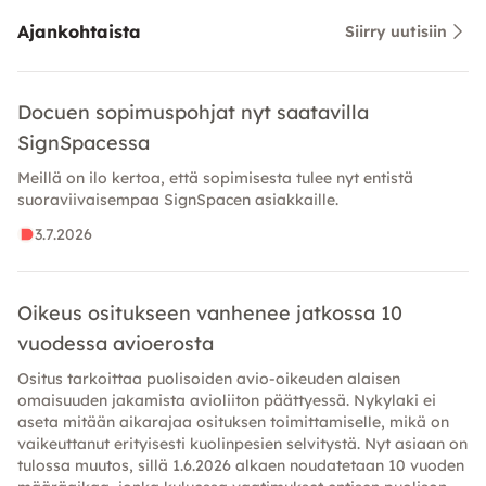
Ajankohtaista
Siirry uutisiin
Docuen sopimuspohjat nyt saatavilla
SignSpacessa
Meillä on ilo kertoa, että sopimisesta tulee nyt entistä
suoraviivaisempaa SignSpacen asiakkaille.
3.7.2026
Oikeus ositukseen vanhenee jatkossa 10
vuodessa avioerosta
Ositus tarkoittaa puolisoiden avio-oikeuden alaisen
omaisuuden jakamista avioliiton päättyessä. Nykylaki ei
aseta mitään aikarajaa osituksen toimittamiselle, mikä on
vaikeuttanut erityisesti kuolinpesien selvitystä. Nyt asiaan on
tulossa muutos, sillä 1.6.2026 alkaen noudatetaan 10 vuoden