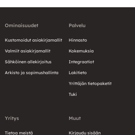
Ominaisuudet
Palvelu
Kustomoidut asiakirjamallit
Hinnasto
Valmiit asiakirjamallit
Kokemuksia
Sähköinen allekirjoitus
Integraatiot
Arkisto ja sopimushallinta
Lakitieto
Yrittäjän tietopaketit
Tuki
Yritys
Muut
Tietoa meistä
Kirjaudu sisään