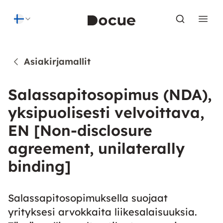
Skip to content
Asiakirjamallit
Salassapitosopimus (NDA),
yksipuolisesti velvoittava,
EN [Non-disclosure
agreement, unilaterally
binding]
Salassapitosopimuksella suojaat
yrityksesi arvokkaita liikesalaisuuksia.