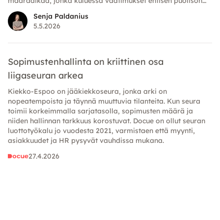
määräaikaa, jonka kuluessa vaatimukset entisen puolison
omaisuutta kohtaan on esitettävä.
Senja Paldanius
5.5.2026
Sopimustenhallinta on kriittinen osa
liigaseuran arkea
Kiekko-Espoo on jääkiekkoseura, jonka arki on
nopeatempoista ja täynnä muuttuvia tilanteita. Kun seura
toimii korkeimmalla sarjatasolla, sopimusten määrä ja
niiden hallinnan tarkkuus korostuvat. Docue on ollut seuran
luottotyökalu jo vuodesta 2021, varmistaen että myynti,
asiakkuudet ja HR pysyvät vauhdissa mukana.
27.4.2026