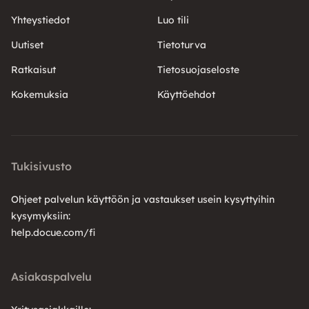
Yhteystiedot
Luo tili
Uutiset
Tietoturva
Ratkaisut
Tietosuojaseloste
Kokemuksia
Käyttöehdot
Tukisivusto
Ohjeet palvelun käyttöön ja vastaukset usein kysyttyihin
kysymyksiin:
help.docue.com/fi
Asiakaspalvelu