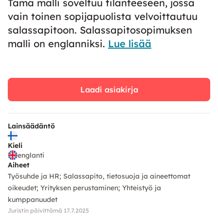
Tämä malli soveltuu tilanteeseen, jossa
vain toinen sopijapuolista velvoittautuu
salassapitoon. Salassapitosopimuksen
malli on englanniksi.
Lue lisää
Laadi asiakirja
Lainsäädäntö
Kieli
englanti
Aiheet
Työsuhde ja HR
Salassapito, tietosuoja ja aineettomat
oikeudet
Yrityksen perustaminen
Yhteistyö ja
kumppanuudet
Juristin päivittämä 17.7.2025