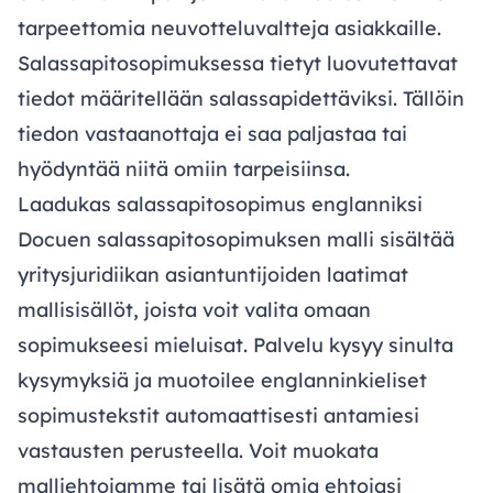
tarpeettomia neuvotteluvaltteja asiakkaille.
Salassapitosopimuksessa tietyt luovutettavat
tiedot määritellään salassapidettäviksi. Tällöin
tiedon vastaanottaja ei saa paljastaa tai
hyödyntää niitä omiin tarpeisiinsa.
Laadukas salassapitosopimus englanniksi
Docuen salassapitosopimuksen malli sisältää
yritysjuridiikan asiantuntijoiden laatimat
mallisisällöt, joista voit valita omaan
sopimukseesi mieluisat. Palvelu kysyy sinulta
kysymyksiä ja muotoilee englanninkieliset
sopimustekstit automaattisesti antamiesi
vastausten perusteella. Voit muokata
malliehtojamme tai lisätä omia ehtojasi