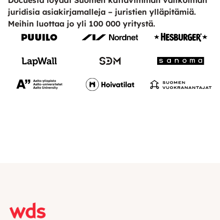
Docuesta löydät Suomen kattavimman valikoiman
juridisia asiakirjamalleja – juristien ylläpitämiä.
Meihin luottaa jo yli 100 000 yritystä.