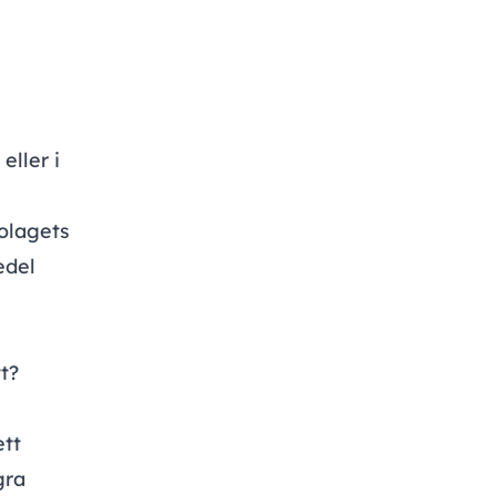
eller i
bolagets
edel
t?
ett
gra