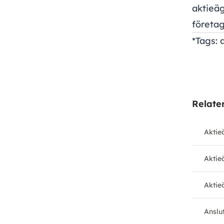
aktieäg
företag
*Tags: 
Relate
Aktie
Aktieä
Aktie
Anslu