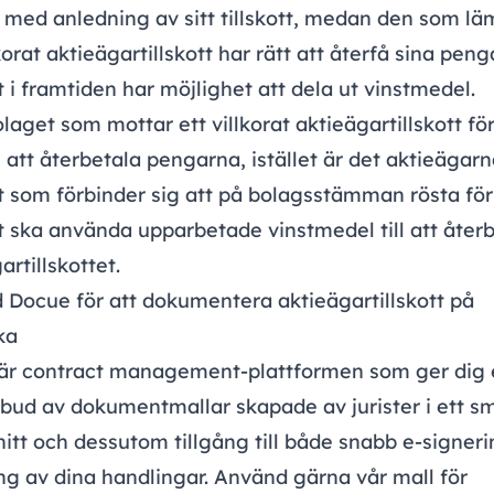
med anledning av sitt tillskott, medan den som lä
lkorat aktieägartillskott har rätt att återfå sina pen
 i framtiden har möjlighet att dela ut vinstmedel.
laget som mottar ett villkorat aktieägartillskott fö
e att återbetala pengarna, istället är det aktieägarn
 som förbinder sig att på bolagsstämman rösta för
 ska använda upparbetade vinstmedel till att åter
artillskottet.
 Docue för att dokumentera aktieägartillskott på
ka
är contract management-plattformen som ger dig 
tbud av dokumentmallar skapade av jurister i ett sm
itt och dessutom tillgång till både snabb e-signer
ng av dina handlingar. Använd gärna vår mall för