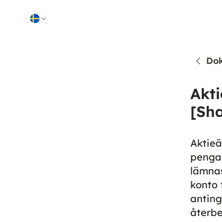
Skip to content
Do
Akti
[Sha
Aktieäg
pengar
lämnas
konto 
anting
återbe