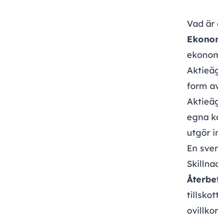
Vad är 
Ekonomi
ekonomi
Aktieäg
form a
Aktieäg
egna ka
utgör i
En sven
Skillna
Återbe
tillsko
ovillko