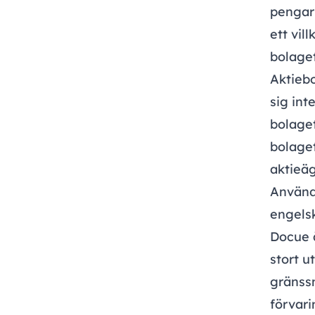
pengar 
ett vil
bolaget
Aktiebo
sig int
bolaget
bolaget
aktieäg
Använd
engels
Docue 
stort u
gränssn
förvari