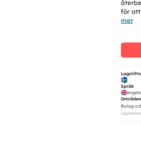
återbe
för at
mer
Lagstift
Språk
engel
Område
Bolag oc
Uppdaterad