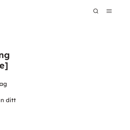
ing
e]
lag
n ditt