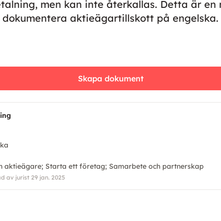
talning, men kan inte återkallas. Detta är en 
t dokumentera aktieägartillskott på engelska.
Skapa dokument
ning
ska
n
h aktieägare
Starta ett företag
Samarbete och partnerskap
 av jurist 29 jan. 2025