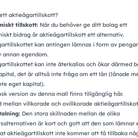
ett aktieägartillskott?
skt tillskott:
När du behöver ge ditt bolag ett
skt bidrag är aktieägartillskott ett alternativ.
artillskottet kan antingen lämnas i form av pengar 
v annan egendom.
artillskottet kan inte återkallas och ökar därmed 
pital, det är alltså inte fråga om ett lån (lånade m
nte eget kapital).
sk version av denna mall finns tillgänglig
här
.
d mellan villkorade och ovillkorade aktieägartillskot
talning:
Den stora skillnaden mellan de olika
ttsalternativen är kort och gott att den som lämnar 
rat aktieägartillskott inte kommer att få tillbaka nå