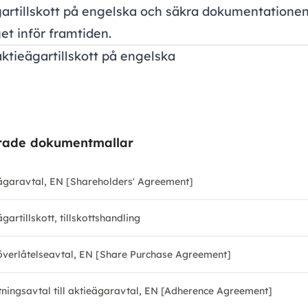
artillskott på engelska och säkra dokumentationen
et inför framtiden.
aktieägartillskott på engelska
rade dokumentmallar
ägaravtal, EN [Shareholders' Agreement]
gartillskott, tillskottshandling
överlåtelseavtal, EN [Share Purchase Agreement]
tningsavtal till aktieägaravtal, EN [Adherence Agreement]