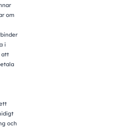
mnar
gar om
rbinder
a i
 att
betala
ett
idigt
ing och