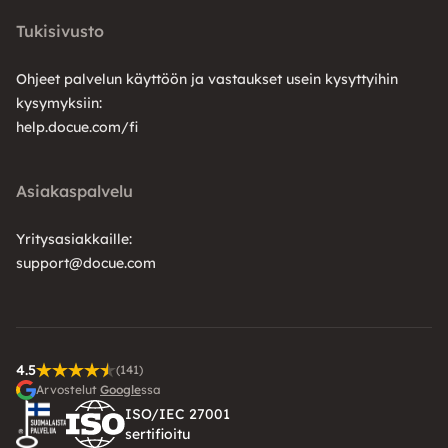
Tukisivusto
Ohjeet palvelun käyttöön ja vastaukset usein kysyttyihin
kysymyksiin:
help.docue.com/fi
Asiakaspalvelu
Yritysasiakkaille:
support@docue.com
4.5
(141)
Arvostelut
Google
ssa
ISO/IEC 27001
sertifioitu