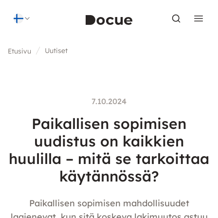
Skip to content
Uutiset
Etusivu
7.10.2024
Paikallisen sopimisen
uudistus on kaikkien
huulilla – mitä se tarkoittaa
käytännössä?
Paikallisen sopimisen mahdollisuudet
laajenevat, kun sitä koskeva lakimuutos astuu