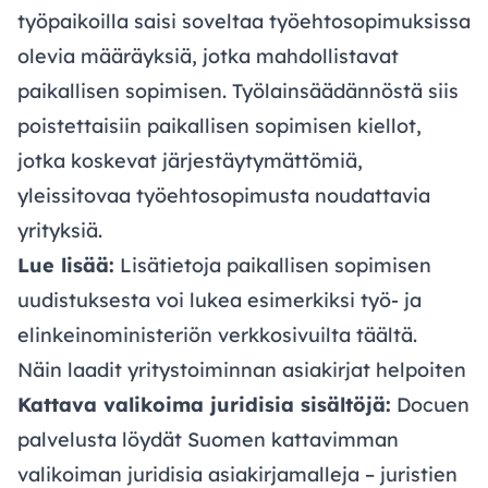
työpaikoilla saisi soveltaa työehtosopimuksissa
olevia määräyksiä, jotka mahdollistavat
paikallisen sopimisen. Työlainsäädännöstä siis
poistettaisiin paikallisen sopimisen kiellot,
jotka koskevat järjestäytymättömiä,
yleissitovaa työehtosopimusta noudattavia
yrityksiä.
Lue lisää:
Lisätietoja paikallisen sopimisen
uudistuksesta voi lukea esimerkiksi työ- ja
elinkeinoministeriön verkkosivuilta
täältä
.
Näin laadit yritystoiminnan asiakirjat helpoiten
Kattava valikoima juridisia sisältöjä:
Docuen
palvelusta löydät Suomen kattavimman
valikoiman juridisia asiakirjamalleja – juristien