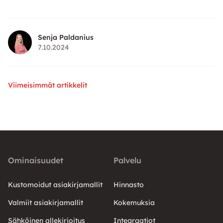
Senja Paldanius
7.10.2024
Viimeisimmät artikkelit
Ominaisuudet
Palvelu
Kustomoidut asiakirjamallit
Hinnasto
Valmiit asiakirjamallit
Kokemuksia
Sähköinen allekirjoitus
Integraatiot