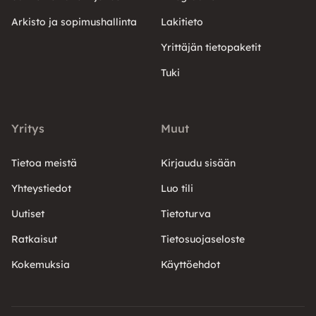
Arkisto ja sopimushallinta
Lakitieto
Yrittäjän tietopaketit
Tuki
Yritys
Muut
Tietoa meistä
Kirjaudu sisään
Yhteystiedot
Luo tili
Uutiset
Tietoturva
Ratkaisut
Tietosuojaseloste
Kokemuksia
Käyttöehdot