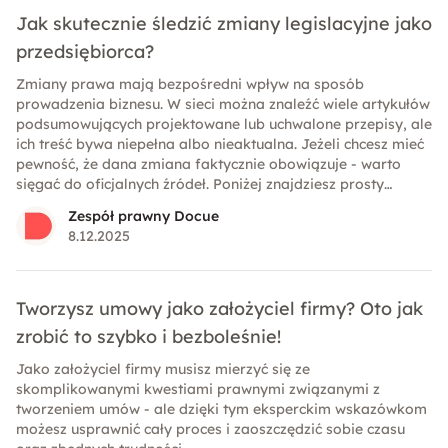
Jak skutecznie śledzić zmiany legislacyjne jako
przedsiębiorca?
Zmiany prawa mają bezpośredni wpływ na sposób
prowadzenia biznesu. W sieci można znaleźć wiele artykułów
podsumowujących projektowane lub uchwalone przepisy, ale
ich treść bywa niepełna albo nieaktualna. Jeżeli chcesz mieć
pewność, że dana zmiana faktycznie obowiązuje - warto
sięgać do oficjalnych źródeł. Poniżej znajdziesz prosty
przewodnik, który pozwoli Ci samodzielnie i skutecznie
Zespół prawny Docue
weryfikować status procedowanych zmian w prawie.
8.12.2025
Tworzysz umowy jako założyciel firmy? Oto jak
zrobić to szybko i bezboleśnie!
Jako założyciel firmy musisz mierzyć się ze
skomplikowanymi kwestiami prawnymi związanymi z
tworzeniem umów - ale dzięki tym eksperckim wskazówkom
możesz usprawnić cały proces i zaoszczędzić sobie czasu