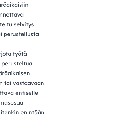
räaikaisiin
annettava
eltu selvitys
i perustellusta
rjota työtä
 perusteltua
ääräaikaisen
n tai vastaavaan
ttava entiselle
olmasosaa
itenkin enintään