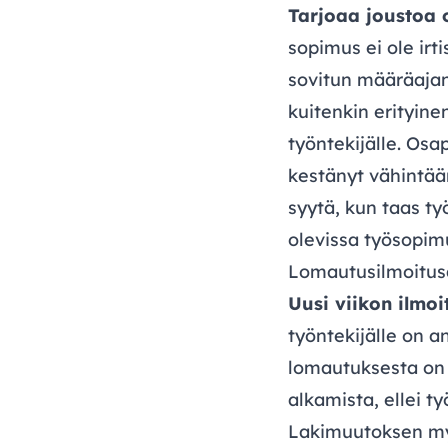
Tarjoaa joustoa o
sopimus ei ole ir
sovitun määräajan
kuitenkin erityine
työntekijälle. Osa
kestänyt vähintään
syytä, kun taas ty
olevissa työsopim
Lomautusilmoitusa
Uusi viikon ilmoi
työntekijälle on 
lomautuksesta on 
alkamista, ellei t
Lakimuutoksen my