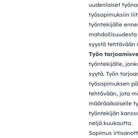
uudenlaiset työnan
työsopimuksiin li
työntekijälle enn
mahdollisuudesta p
syystä tehtävään
Työn tarjoamisvel
työntekijälle, jo
syytä. Työn tarjoa
työsopimuksen pää
tehtävään, jota mä
määräaikaiselle t
työntekijän kanss
neljä kuukautta.
Sopimus irtisanot