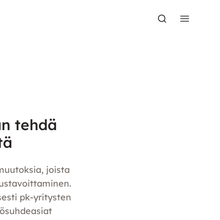
an tehdä
tä
muutoksia, joista
ustavoittaminen.
esti pk-yritysten
yösuhdeasiat