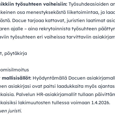
aikkiin työsuhteen vaiheisiin:
Työsuhdeasioiden a
keinen osa menestyksekästä liiketoimintaa, ja laad
ästä. Docue tarjoaa kattavat, juristien laatimat asi
ren ajalle – aina rekrytoinnista työsuhteen päätty
viin työsuhteen eri vaiheissa tarvittaviin asiakirjam
, pöytäkirja
nomisilmoitus
mallisisällöt:
Hyödyntämällä Docuen asiakirjamall
teen asiakirjasi ovat paitsi laadukkaita myös ajanta
aisia. Palvelun HR-asiakirjamallit tullaan päivitt
aisiksi lakimuutosten tullessa voimaan 1.4.2026.
en juristi.