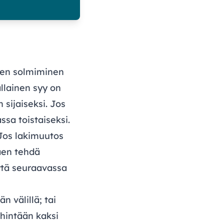
en solmiminen
llainen syy on
 sijaiseksi. Jos
sa toistaiseksi.
os lakimuutos
aen tehdä
ytä seuraavassa
 välillä; tai
hintään kaksi