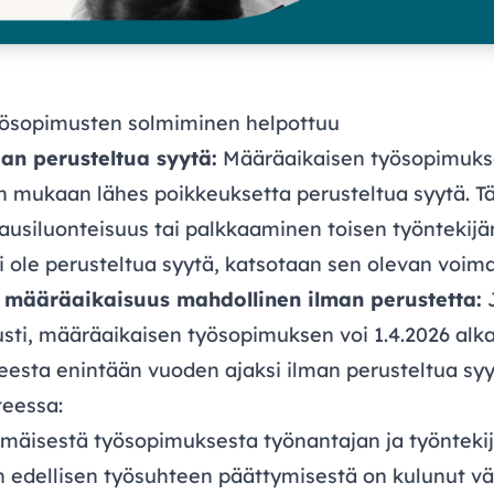
yösopimusten solmiminen helpottuu
n perusteltua syytä:
Määräaikaisen työsopimuks
in mukaan lähes poikkeuksetta perusteltua syytä. Tä
ausiluonteisuus tai palkkaaminen toisen työntekijän
 ole perusteltua syytä, katsotaan sen olevan voimas
määräaikaisuus mahdollinen ilman perustetta:
J
usti, määräaikaisen työsopimuksen voi 1.4.2026 alk
teesta enintään vuoden ajaksi ilman perusteltua sy
teessa:
äisestä työsopimuksesta työnantajan ja työntekijän
n edellisen työsuhteen päättymisestä on kulunut vä