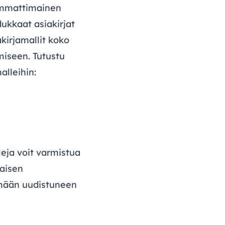
mmattimainen
ukkaat asiakirjat
akirjamallit koko
miseen. Tutustu
alleihin:
eja voit varmistua
saisen
ämään uudistuneen