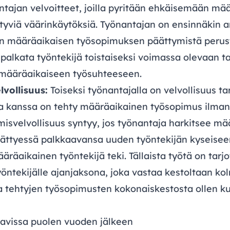
tajan velvoitteet, joilla pyritään ehkäisemään mää
ittyviä väärinkäytöksiä. Työnantajan on ensinnäkin 
en määräaikaisen työsopimuksen päättymistä perust
alkata työntekijä toistaiseksi voimassa olevaan ta
 määräaikaiseen työsuhteeseen.
vollisuus:
Toiseksi työnantajalla on velvollisuus ta
nka kanssa on tehty määräaikainen työsopimus ilman
misvelvollisuus syntyy, jos työnantaja harkitsee m
ttyessä palkkaavansa uuden työntekijän kyseisee
äräaikainen työntekijä teki. Tällaista työtä on tarjo
yöntekijälle ajanjaksona, joka vastaa kestoltaan k
a tehtyjen työsopimusten kokonaiskestosta ollen ku
tavissa puolen vuoden jälkeen