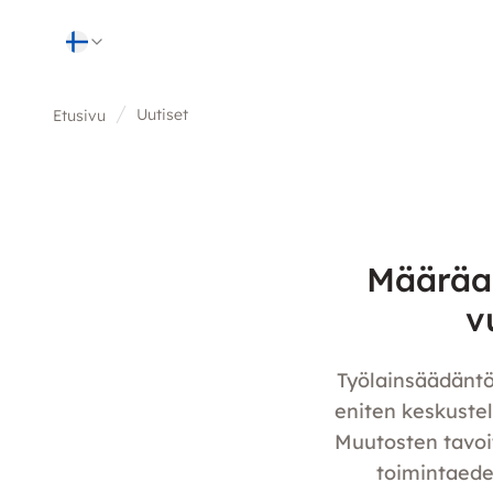
Skip to content
Uutiset
Etusivu
Määräai
v
Työlainsäädäntöö
eniten keskuste
Muutosten tavoit
toimintaede