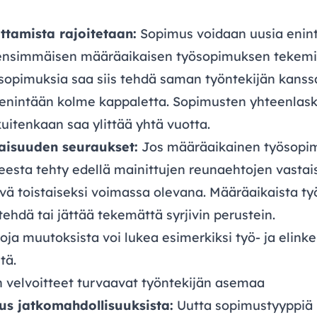
ttamista rajoitetaan:
Sopimus voidaan uusia enin
ensimmäisen määräaikaisen työsopimuksen tekemi
sopimuksia saa siis tehdä saman työntekijän kanss
 enintään kolme kappaletta. Sopimusten yhteenlas
uitenkaan saa ylittää yhtä vuotta.
taisuuden seuraukset:
Jos määräaikainen työsopi
eesta tehty edellä mainittujen reunaehtojen vastais
vä toistaiseksi voimassa olevana. Määräaikaista t
ehdä tai jättää tekemättä syrjivin perustein.
oja muutoksista voi lukea esimerkiksi työ- ja elink
ltä
.
 velvoitteet turvaavat työntekijän asemaa
uus jatkomahdollisuuksista:
Uutta sopimustyyppiä