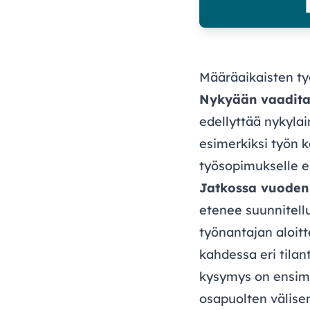
Määräaikaisten t
Nykyään vaaditaa
edellyttää nykyla
esimerkiksi työn k
työsopimukselle ei
Jatkossa vuoden 
etenee suunnitell
työnantajan aloit
kahdessa eri tilan
kysymys on ensimm
osapuolten välise