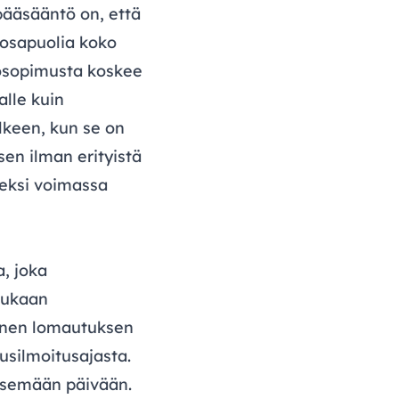
pääsääntö on, että
 osapuolia koko
yösopimusta koskee
alle kuin
älkeen, kun se on
sen ilman erityistä
seksi voimassa
, joka
mukaan
ennen lomautuksen
usilmoitusajasta.
tsemään päivään.