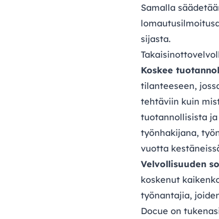
Samalla säädetään
lomautusilmoitus
sijasta.
Takaisinottovelvoll
Koskee tuotannoll
tilanteeseen, joss
tehtäviin kuin mis
tuotannollisista ja
työnhakijana, työn
vuotta kestäneissä
Velvollisuuden s
koskenut kaikenkok
työnantajia, joide
Docue on tukenasi