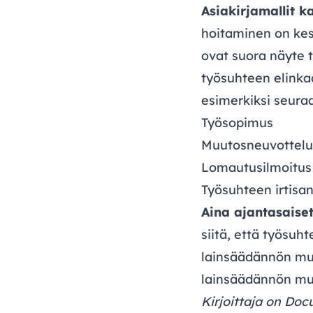
Asiakirjamallit k
hoitaminen on kes
ovat suora näyte t
työsuhteen elinkaa
esimerkiksi seuraa
Työsopimus
Muutosneuvottelut
Lomautusilmoitus
Työsuhteen irtisa
Aina ajantasaiset 
siitä, että työsuh
lainsäädännön muk
lainsäädännön muk
Kirjoittaja on Docu