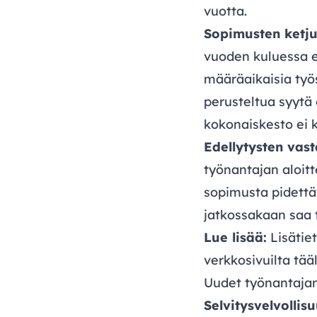
vuotta.
Sopimusten ketju
vuoden kuluessa 
määräaikaisia työ
perusteltua syytä
kokonaiskesto ei k
Edellytysten vas
työnantajan aloitt
sopimusta pidettä
jatkossakaan saa t
Lue lisää:
Lisätiet
verkkosivuilta
tää
Uudet työnantajan
Selvitysvelvollis