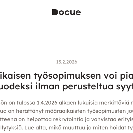
13.2.2026
kaisen työsopimuksen voi pi
uodeksi ilman perusteltua syy
n on tulossa 1.4.2026 alkaen lukuisia merkittäviä 
lua on herättänyt määräaikaisten työsopimusten jo
teena on helpottaa rekrytointia ja vahvistaa erityis
llytyksiä. Lue alta, mikä muuttuu ja miten hoidat t