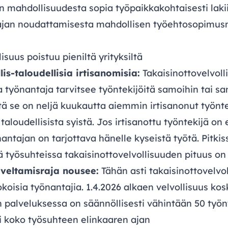
 mahdollisuudesta sopia työpaikkakohtaisesti laki
ajan noudattamisesta mahdollisen työehtosopimu
isuus poistuu pieniltä yrityksiltä
is-taloudellisia irtisanomisia:
Takaisinottovelvoll
a työnantaja tarvitsee työntekijöitä samoihin tai s
tä se on neljä kuukautta aiemmin irtisanonut työnt
 taloudellisista syistä. Jos irtisanottu työntekijä on
antajan on tarjottava hänelle kyseistä työtä. Pitkis
 työsuhteissa takaisinottovelvollisuuden pituus on
oveltamisraja nousee:
Tähän asti takaisinottovelvo
oisia työnantajia. 1.4.2026 alkaen velvollisuus kos
n palveluksessa on säännöllisesti vähintään 50 työn
 koko työsuhteen elinkaaren ajan