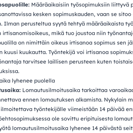
sapuolille:
Määräaikaisiin työsopimuksiin liittyvä 
tisanottavissa kesken sopimuskauden, vaan se sitoo
. Ilman perusteltua syytä tehtyä määräaikaista t
n irtisanomisoikeus, mikä tuo joustoa niin työnantaj
puolilla on nimittäin oikeus irtisanoa sopimus sen j
 kuusi kuukautta. Työntekijä voi irtisanoa sopimuk
önantaja tarvitsee laillisen perusteen kuten toistai
uksissa.
ika lyhenee puolella
tusaika:
Lomautusilmoitusaika tarkoittaa varoaikaa
annettava ennen lomautuksen alkamista. Nykylain 
ilmoitettava työntekijälle viimeistään 14 päivää 
yöehtosopimuksessa ole sovittu eripituisesta lomaut
ötä lomautusilmoitusaika lyhenee 14 päivästä sei