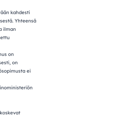
tään kahdesti
sestä. Yhteensä
a ilman
kettu
mus on
esti, on
yösopimusta ei
einoministeriön
 koskevat