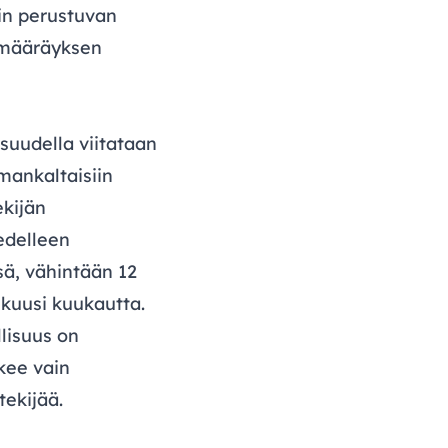
in perustuvan
smääräyksen
isuudella viitataan
amankaltaisiin
ekijän
 edelleen
sä, vähintään 12
 kuusi kuukautta.
llisuus on
kee vain
tekijää.