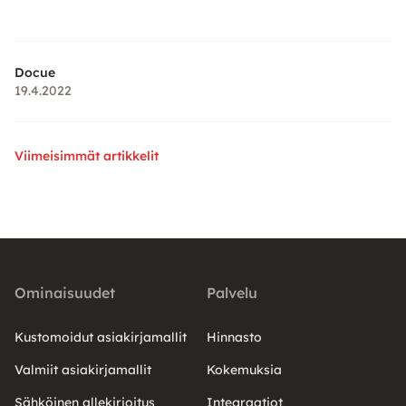
Docue
19.4.2022
Viimeisimmät artikkelit
Ominaisuudet
Palvelu
Kustomoidut asiakirjamallit
Hinnasto
Valmiit asiakirjamallit
Kokemuksia
Sähköinen allekirjoitus
Integraatiot