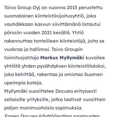
Toivo Group Oyj
on vuonna 2015 perustettu
suomalainen kiinteistösijoitusyhtiö, joka
vauhdikkaan kasvun siivittämänä listautui
pörssiin vuoden 2021 kesällä. Yhtiö
rakennuttaa tonteilleen kiinteistöjä, joita se
vuokraa ja hallinnoi. Toivo Groupin
toimitusjohtaja
Markus Myllymäki
kuvailee
yhtiötä yhden pysähdyksen kiinteistötaloksi,
joka kehittää, rakentaa ja omistaa Suomen
upeimpia koteja.
Myllymäki suosittelee Docuea erityisesti
sellaisille yrityksille, jotka laativat vuosittain
paljon monimuotoisia sopimuksia:
Ennen Docuen käyttöönottoa sopimusten