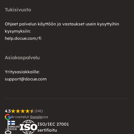
Tukisivusto
Ohjeet palvelun käyttöön ja vastaukset usein kysyttyihin
kysymyksiin:
help.docue.com/fi
Asiakaspalvelu
Yritysasiakkaille:
support@docue.com
4.5
(141)
Arvostelut
Google
ssa
ISO/IEC 27001
sertifioitu