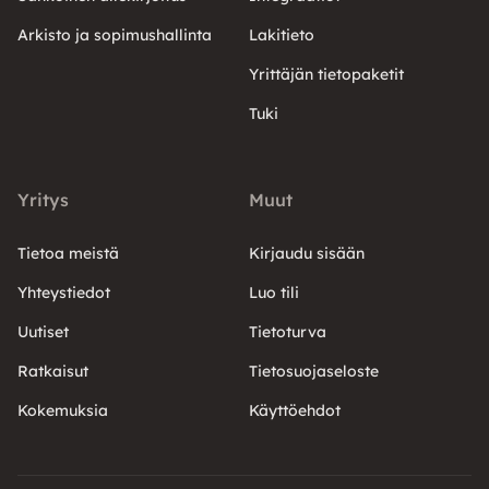
Arkisto ja sopimushallinta
Lakitieto
Yrittäjän tietopaketit
Tuki
Yritys
Muut
Tietoa meistä
Kirjaudu sisään
Yhteystiedot
Luo tili
Uutiset
Tietoturva
Ratkaisut
Tietosuojaseloste
Kokemuksia
Käyttöehdot