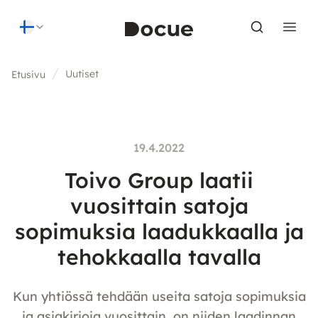
Skip to content
Uutiset
Etusivu
19.4.2022
Toivo Group laatii
vuosittain satoja
sopimuksia laadukkaalla ja
tehokkaalla tavalla
Kun yhtiössä tehdään useita satoja sopimuksia
ja asiakirjoja vuosittain, on niiden laadinnan