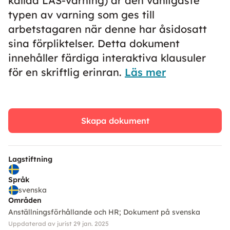
kallad LAS-varning) är den vanligaste
typen av varning som ges till
arbetstagaren när denne har åsidosatt
sina förpliktelser. Detta dokument
innehåller färdiga interaktiva klausuler
för en skriftlig erinran.
Läs mer
Skapa dokument
Lagstiftning
Språk
svenska
Områden
Anställningsförhållande och HR
Dokument på svenska
Uppdaterad av jurist 29 jan. 2025