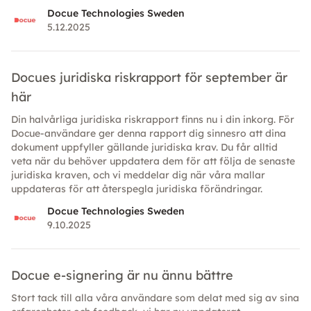
policys. Här är vad som väntar — och hur företag bör agera
Docue Technologies Sweden
för att ligga steget före.
5.12.2025
Docues juridiska riskrapport för september är
här
Din halvårliga juridiska riskrapport finns nu i din inkorg. För
Docue-användare ger denna rapport dig sinnesro att dina
dokument uppfyller gällande juridiska krav. Du får alltid
veta när du behöver uppdatera dem för att följa de senaste
juridiska kraven, och vi meddelar dig när våra mallar
uppdateras för att återspegla juridiska förändringar.
Docue Technologies Sweden
9.10.2025
Docue e-signering är nu ännu bättre
Stort tack till alla våra användare som delat med sig av sina