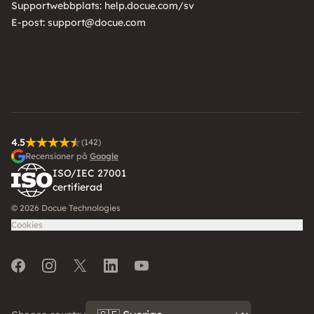
Supportwebbplats:
help.docue.com/sv
E-post:
support@docue.com
4.5
(142)
Recensioner på
Google
ISO/IEC 27001
certifierad
© 2026 Docue Technologies
Cookies
Facebook
Instagram
Twitter
LinkedIn
Youtube