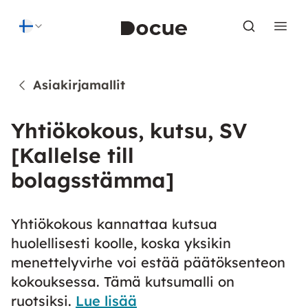
Skip to content
Asiakirjamallit
Yhtiökokous, kutsu, SV
[Kallelse till
bolagsstämma]
Yhtiökokous kannattaa kutsua
huolellisesti koolle, koska yksikin
menettelyvirhe voi estää päätöksenteon
kokouksessa. Tämä kutsumalli on
ruotsiksi.
Lue lisää