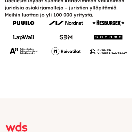
Docuesta löydät Suomen kattavimman valikoiman
juridisia asiakirjamalleja – juristien ylläpitämiä.
Meihin luottaa jo yli 100 000 yritystä.