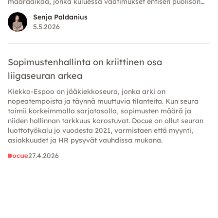
määräaikaa, jonka kuluessa vaatimukset entisen puolison
omaisuutta kohtaan on esitettävä.
Senja Paldanius
5.5.2026
Sopimustenhallinta on kriittinen osa
liigaseuran arkea
Kiekko-Espoo on jääkiekkoseura, jonka arki on
nopeatempoista ja täynnä muuttuvia tilanteita. Kun seura
toimii korkeimmalla sarjatasolla, sopimusten määrä ja
niiden hallinnan tarkkuus korostuvat. Docue on ollut seuran
luottotyökalu jo vuodesta 2021, varmistaen että myynti,
asiakkuudet ja HR pysyvät vauhdissa mukana.
27.4.2026