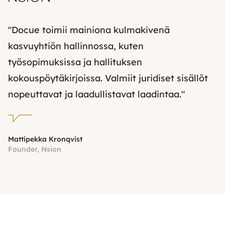
"Docue toimii mainiona kulmakivenä
kasvuyhtiön hallinnossa, kuten
työsopimuksissa ja hallituksen
kokouspöytäkirjoissa. Valmiit juridiset sisällöt
nopeuttavat ja laadullistavat laadintaa."
Mattipekka Kronqvist
Founder, Nsion