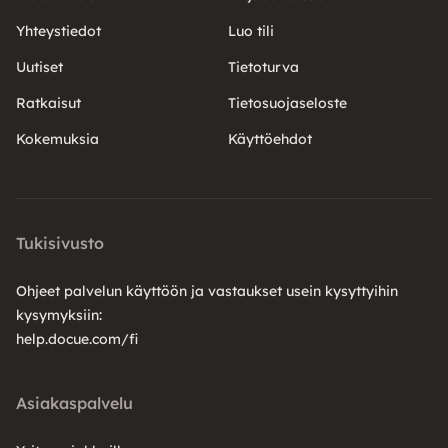
Yhteystiedot
Luo tili
Uutiset
Tietoturva
Ratkaisut
Tietosuojaseloste
Kokemuksia
Käyttöehdot
Tukisivusto
Ohjeet palvelun käyttöön ja vastaukset usein kysyttyihin
kysymyksiin:
help.docue.com/fi
Asiakaspalvelu