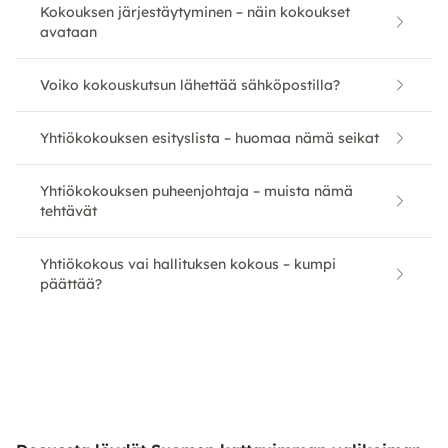
Kokouksen järjestäytyminen – näin kokoukset
avataan
Voiko kokouskutsun lähettää sähköpostilla?
Yhtiökokouksen esityslista – huomaa nämä seikat
Yhtiökokouksen puheenjohtaja – muista nämä
tehtävät
Yhtiökokous vai hallituksen kokous – kumpi
päättää?