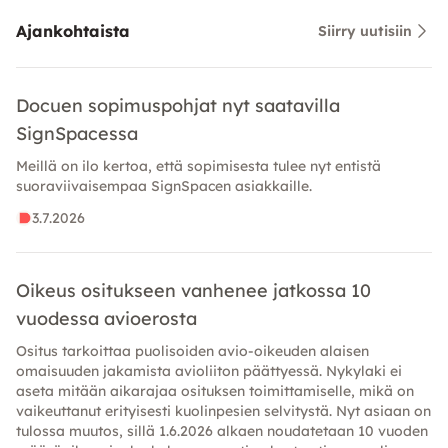
Ajankohtaista
Siirry uutisiin
Docuen sopimuspohjat nyt saatavilla
SignSpacessa
Meillä on ilo kertoa, että sopimisesta tulee nyt entistä
suoraviivaisempaa SignSpacen asiakkaille.
3.7.2026
Oikeus ositukseen vanhenee jatkossa 10
vuodessa avioerosta
Ositus tarkoittaa puolisoiden avio-oikeuden alaisen
omaisuuden jakamista avioliiton päättyessä. Nykylaki ei
aseta mitään aikarajaa osituksen toimittamiselle, mikä on
vaikeuttanut erityisesti kuolinpesien selvitystä. Nyt asiaan on
tulossa muutos, sillä 1.6.2026 alkaen noudatetaan 10 vuoden