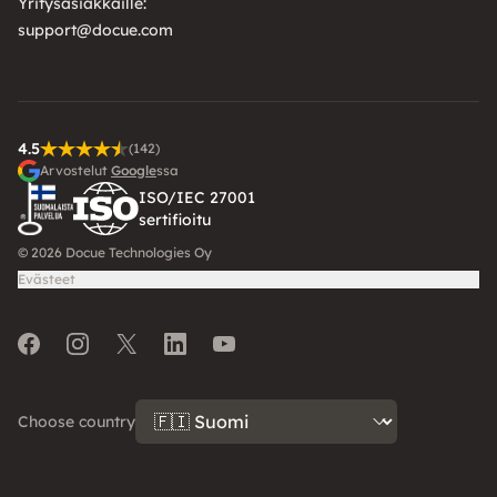
Yritysasiakkaille:
support@docue.com
4.5
(142)
Arvostelut
Google
ssa
ISO/IEC 27001
sertifioitu
© 2026 Docue Technologies Oy
Evästeet
Facebook
Instagram
Twitter
LinkedIn
Youtube
Choose country