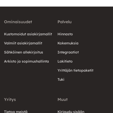
Ominaisuudet
Palvelu
Kustomoidut asiakirjamallit
Hinnasto
Valmiit asiakirjamallit
Kokemuksia
Sähköinen allekirjoitus
Integraatiot
Arkisto ja sopimushallinta
Lakitieto
Yrittäjän tietopaketit
Tuki
Yritys
Muut
Tietoa meistä
Kirjaudu sisään