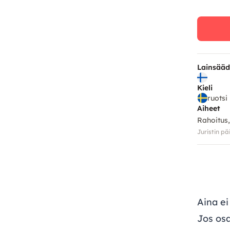
Lainsää
Kieli
ruotsi
Aiheet
Rahoitus,
Juristin pä
Aina ei
Jos osa