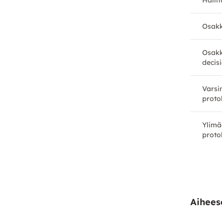
Halli
Osakk
Osakk
decis
Varsi
proto
Ylimä
proto
Aiheese