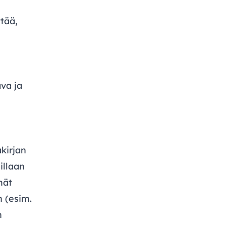
tää,
va ja
akirjan
illaan
mät
n (esim.
n