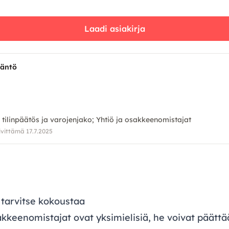
Laadi asiakirja
däntö
 tilinpäätös ja varojenjako
Yhtiö ja osakkeenomistajat
ivittämä 17.7.2025
 tarvitse kokoustaa
kkeenomistajat ovat yksimielisiä, he voivat päättä