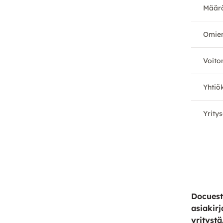
Määrä
Omien
Voito
Yhtiö
Yrity
Docuest
asiakirj
yritystä