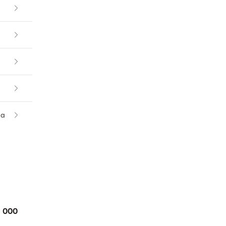
la
0 000