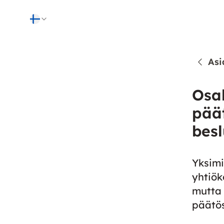
Skip to content
Asi
Osa
päät
besl
Yksimi
yhtiök
mutta
päätös