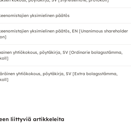
tuksen kokous, pöytäkirja, SV [Styrelsemöte, protokoll]
eenomistajien yksimielinen päätös
eenomistajien yksimielinen päätös, EN [Unanimous shareholder
ion]
nainen yhtiökokous, pöytäkirja, SV [Ordinarie bolagsstämma,
koll]
äräinen yhtiökokous, pöytäkirja, SV [Extra bolagsstämma,
koll]
en liittyviä artikkeleita