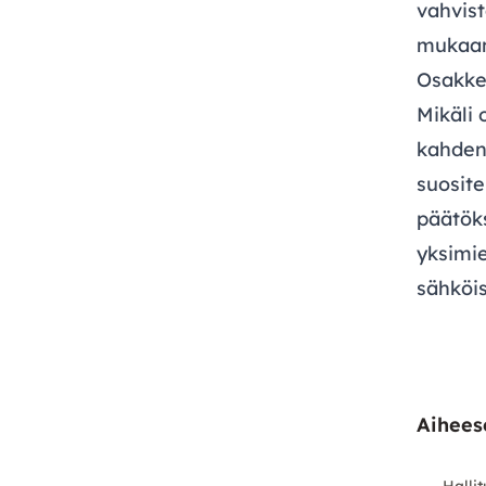
vahvis
mukaa
Osakke
Mikäli 
kahden 
suosite
päätök
yksimi
sähköis
Aiheese