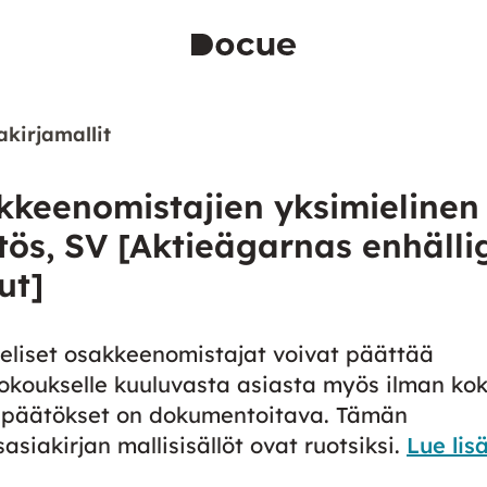
akirjamallit
kkeenomistajien yksimielinen
ös, SV [Aktieägarnas enhälli
ut]
eliset osakkeenomistajat voivat päättää
okoukselle kuuluvasta asiasta myös ilman kok
 päätökset on dokumentoitava. Tämän
asiakirjan mallisisällöt ovat ruotsiksi.
Lue lis