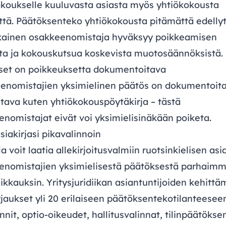
okoukselle kuuluvasta asiasta myös yhtiökokousta
tä. Päätöksenteko yhtiökokousta pitämättä edellyt
okainen osakkeenomistaja hyväksyy poikkeamisen
ta ja kokouskutsua koskevista muotosäännöksistä.
set on poikkeuksetta dokumentoitava
enomistajien yksimielinen päätös on dokumentoita
itava kuten yhtiökokouspöytäkirja – tästä
nomistajat eivät voi yksimielisinäkään poiketa.
siakirjasi pikavalinnoin
a voit laatia allekirjoitusvalmiin ruotsinkielisen asi
enomistajien yksimielisestä päätöksestä parhaimm
likkauksin. Yritysjuridiikan asiantuntijoiden kehittä
rjaukset yli 20 erilaiseen päätöksentekotilanteesee
nit, optio-oikeudet, hallitusvalinnat, tilinpäätökse