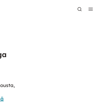
ga
ousta,
ää