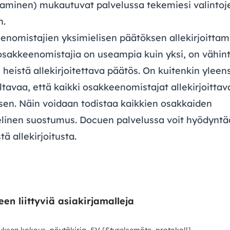
taminen) mukautuvat palvelussa tekemiesi valintoj
n.
enomistajien yksimielisen päätöksen allekirjoitta
osakkeenomistajia on useampia kuin yksi, on vähin
heistä allekirjoitettava päätös. On kuitenkin yleen
ltavaa, että kaikki osakkeenomistajat allekirjoittav
sen. Näin voidaan todistaa kaikkien osakkaiden
elinen suostumus. Docuen palvelussa voit hyödyntä
tä allekirjoitusta.
en liittyviä asiakirjamalleja