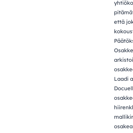
yhtiök
pitämät
että j
kokous
Päätök
Osakke
arkisto
osakkee
Laadi a
Docuell
osakke
hiirenk
malliki
osakean