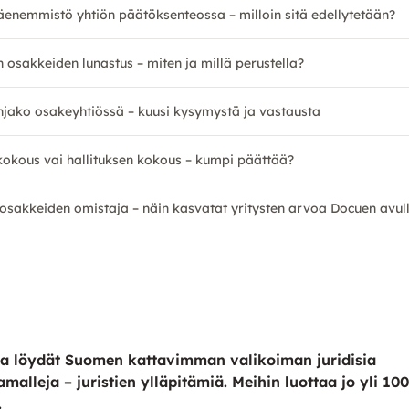
enemmistö yhtiön päätöksenteossa – milloin sitä edellytetään?
 osakkeiden lunastus – miten ja millä perustella?
njako osakeyhtiössä – kuusi kysymystä ja vastausta
kokous vai hallituksen kokous – kumpi päättää?
sosakkeiden omistaja – näin kasvatat yritysten arvoa Docuen avul
a löydät Suomen kattavimman valikoiman juridisia
amalleja – juristien ylläpitämiä. Meihin luottaa jo yli 10
.