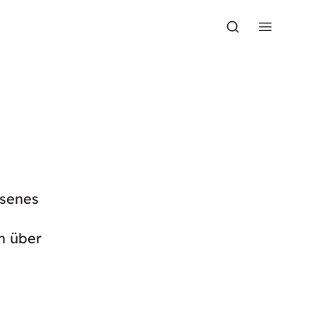
ssenes
n über