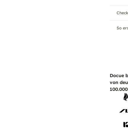
Check
So ers
Docue b
von deu
100.000