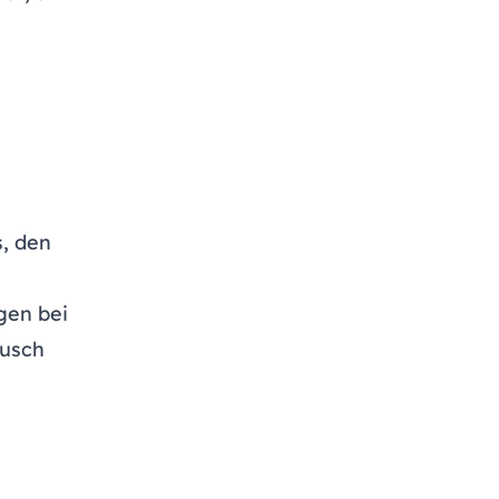
, den
gen bei
ausch