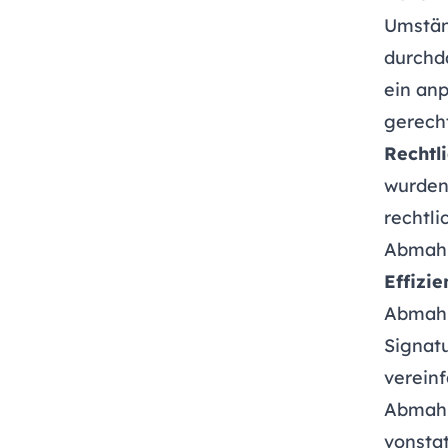
Umstän
durchda
ein anp
gerecht
Rechtl
wurden
rechtli
Abmahn
Effizi
Abmahn
Signatu
verein
Abmahn
vonsta