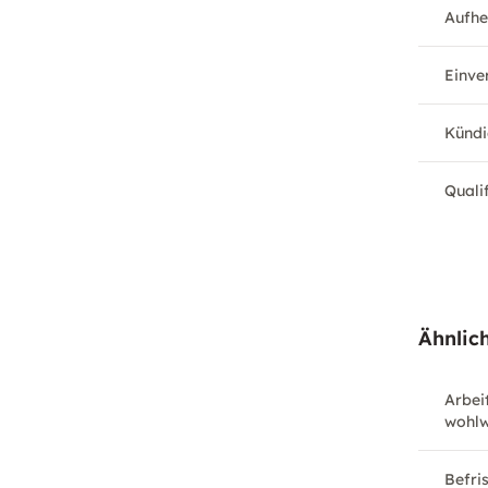
Aufhe
Einve
Kündi
Quali
Ähnlich
Arbeit
wohlw
Befri