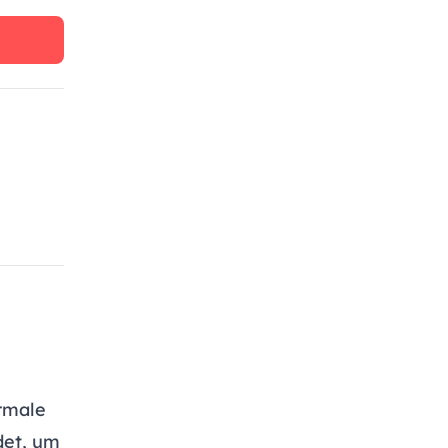
rmale
det, um