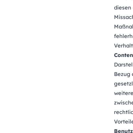
diesen
Missac
Maßnah
fehlerh
Verhal
Conten
Darste
Bezug 
gesetz
weitere
zwisch
rechtli
Vortei
Benutz