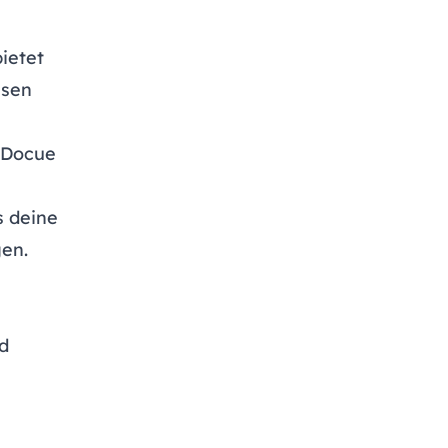
ietet
ssen
 Docue
s deine
en.
d