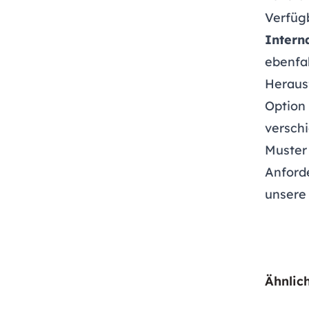
Verfügb
Intern
ebenfal
Heraus
Option 
versch
Muster 
Anford
unsere
Ähnlic