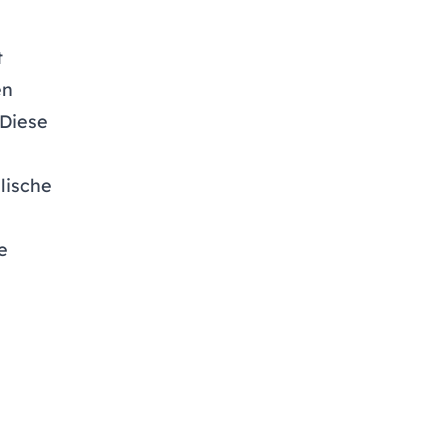
t
en
 Diese
lische
e